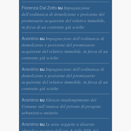
Fiorenza Dal Zotto
su
Impugnazione
dell’ordinanza di demolizione e posizione del
promissario acquirente del relativo immobile,
in forza di un contratto già sciolto
Anonimo
su
Impugnazione dell’ordinanza di
demolizione e posizione del promissario
acquirente del relativo immobile, in forza di un
contratto già sciolto
Anonimo
su
Impugnazione dell’ordinanza di
demolizione e posizione del promissario
acquirente del relativo immobile, in forza di un
contratto già sciolto
Anonimo
su
Silenzio-inadempimento del
Comune sull’istanza del privato di progetto
urbanistico unitario
Anonimo
su
Le aree soggette a dissesto
idraulico ai sensi dell’art. 8 delle NTA del