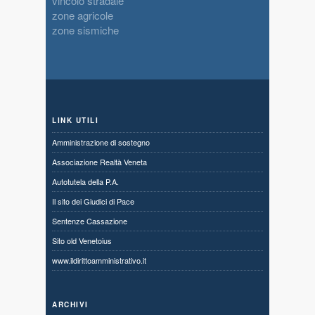
vincolo stradale
zone agricole
zone sismiche
LINK UTILI
Amministrazione di sostegno
Associazione Realtà Veneta
Autotutela della P.A.
Il sito dei Giudici di Pace
Sentenze Cassazione
Sito old Venetoius
www.ildirittoamministrativo.it
ARCHIVI