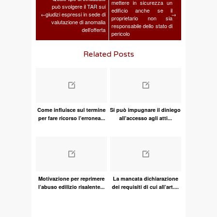
mettere in sicurezza un
può svolgere il TAR sui
edificio anche se il
←
giudizi espressi in sede di
→
proprietario non sia
valutazione di anomalia
responsabile dello stato di
dell’offerta
pericolo
Related Posts
Come influisce sul termine
Si può impugnare il diniego
per fare ricorso l’erronea...
all’accesso agli atti...
Motivazione per reprimere
La mancata dichiarazione
l’abuso edilizio risalente...
dei requisiti di cui all’art....