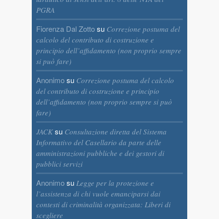
PGRA
Fiorenza Dal Zotto
su
Correzione postuma del
calcolo del contributo di costruzione e
principio dell’affidamento (non proprio sempre
si può fare)
Anonimo
su
Correzione postuma del calcolo
del contributo di costruzione e principio
dell’affidamento (non proprio sempre si può
fare)
su
JACK
Consultazione diretta del Sistema
Informativo del Casellario da parte delle
amministrazioni pubbliche e dei gestori di
pubblici servizi
Anonimo
su
Legge per la protezione e
l’assistenza di chi vuole emanciparsi dai
contesti di criminalità organizzata: Liberi di
scegliere