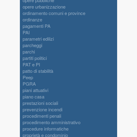
opere pubbliche
opere urbanizzazione
ordinamento comuni e province
ordinanze
pagamenti PA
PAI
parametri edilizi
parcheggi
parchi
partiti politici
PAT e PI
patto di stabilità
Peep
PGRA
piani attuativi
piano casa
prestazioni sociali
prevenzione incendi
procedimenti penali
procedimento amministrativo
procedure informatiche
proprietà e condominio