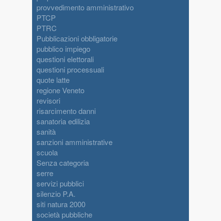
provvedimento amministrativo
PTCP
PTRC
Pubblicazioni obbligatorie
pubblico impiego
questioni elettorali
questioni processuali
quote latte
regione Veneto
revisori
risarcimento danni
sanatoria edilizia
sanità
sanzioni amministrative
scuola
Senza categoria
serre
servizi pubblici
silenzio P.A.
siti natura 2000
società pubbliche