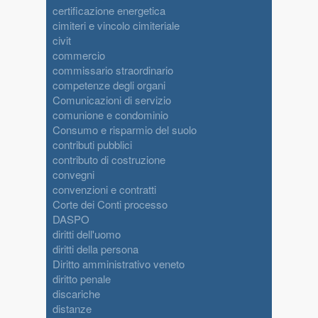
certificazione energetica
cimiteri e vincolo cimiteriale
civit
commercio
commissario straordinario
competenze degli organi
Comunicazioni di servizio
comunione e condominio
Consumo e risparmio del suolo
contributi pubblici
contributo di costruzione
convegni
convenzioni e contratti
Corte dei Conti processo
DASPO
diritti dell'uomo
diritti della persona
Diritto amministrativo veneto
diritto penale
discariche
distanze