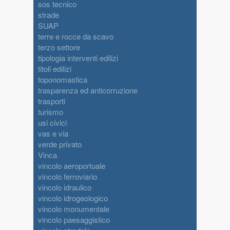
sos tecnico
strade
SUAP
terre e rocce da scavo
terzo settore
tipologia interventi edilizi
titoli edilizi
toponomastica
trasparenza ed anticorruzione
trasporti
turismo
usi civici
vas e via
verde privato
Vinca
vincolo aeroportuale
vincolo ferroviario
vincolo idraulico
vincolo idrogeologico
vincolo monumentale
vincolo paesaggistico