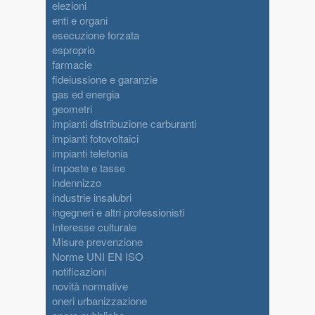
elezioni
enti e organi
esecuzione forzata
esproprio
farmacie
fideiussione e garanzie
gas ed energia
geometri
impianti distribuzione carburanti
impianti fotovoltaici
impianti telefonia
imposte e tasse
indennizzo
industrie insalubri
ingegneri e altri professionisti
Interesse culturale
Misure prevenzione
Norme UNI EN ISO
notificazioni
novità normative
oneri urbanizzazione