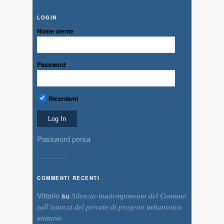
LOGIN
Nome utente
Password
Ricordami
Password persa
COMMENTI RECENTI
Vittorio
su
Silenzio-inadempimento del Comune
sull’istanza del privato di progetto urbanistico
unitario