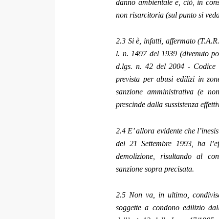
danno ambientale e, ciò, in con
non risarcitoria (sul punto si ve
2.3 Si è, infatti, affermato (T.A.
l. n. 1497 del 1939 (divenuto poi
d.lgs. n. 42 del 2004 - Codice d
prevista per abusi edilizi in zon
sanzione amministrativa (e no
prescinde dalla sussistenza effet
2.4 E’ allora evidente che l’inesi
del 21 Settembre 1993, ha l’eff
demolizione, risultando al co
sanzione sopra precisata.
2.5 Non va, in ultimo, condivi
soggette a condono edilizio dall