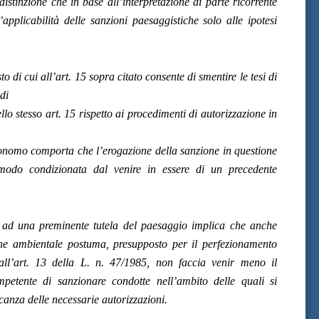
distinzione che in base all’interpretazione di parte ricorrente
applicabilità delle sanzioni paesaggistiche solo alle ipotesi
o di cui all’art. 15 sopra citato consente di smentire le tesi di
di
lo stesso art. 15 rispetto ai procedimenti di autorizzazione in
utonomo comporta che l’erogazione della sanzione in questione
modo condizionata dal venire in essere di un precedente
e ad una preminente tutela del paesaggio implica che anche
one ambientale postuma, presupposto per il perfezionamento
 all’art. 13 della L. n. 47/1985, non faccia venir meno il
mpetente di sanzionare condotte nell’ambito delle quali si
canza delle necessarie autorizzazioni.