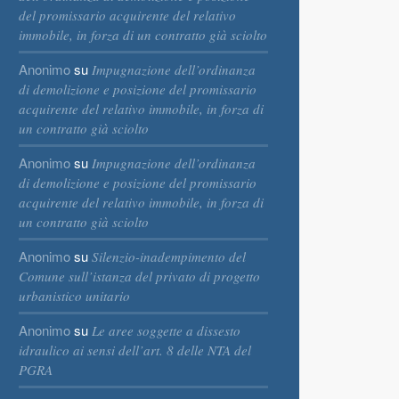
del promissario acquirente del relativo
immobile, in forza di un contratto già sciolto
Anonimo
su
Impugnazione dell’ordinanza
di demolizione e posizione del promissario
acquirente del relativo immobile, in forza di
un contratto già sciolto
Anonimo
su
Impugnazione dell’ordinanza
di demolizione e posizione del promissario
acquirente del relativo immobile, in forza di
un contratto già sciolto
Anonimo
su
Silenzio-inadempimento del
Comune sull’istanza del privato di progetto
urbanistico unitario
Anonimo
su
Le aree soggette a dissesto
idraulico ai sensi dell’art. 8 delle NTA del
PGRA