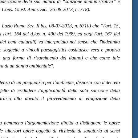
siderazione della sua natura di “sanzione amministrativa” e
da Cons. Giust. Amm. Sic., 26-08-2013, n. 718).
R. Lazio Roma Sez. II bis, 08-07-2013, n. 6710) che “l'art. 15,
 l'art. 164 del d.lgs. n. 490 del 1999, ed oggi l'art. 167 del
ei beni culturali) va interpretato nel senso che l'indennità
e soggette a vincoli paesaggistici costituisce vera e propria
n una forma di risarcimento del danno) e che come tale
tiva di un danno ambientale".
stenza di un pregiudizio per l’ambiente, disposta con il decreto
etto di escludere l’applicabilità della sola sanzione della
ntrario atto dovuto il provvedimento di erogazione della
sa nemmeno l’argomentazione diretta a distinguere le opere
e ulteriori opere oggetto di richiesta di sanatoria ai sensi