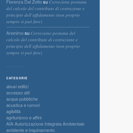
Fiorenza Dal Zotto
su
Correzione postuma
del calcolo del contributo di costruzione e
principio dell’affidamento (non proprio
sempre si può fare)
Anonimo
su
Correzione postuma del
calcolo del contributo di costruzione e
principio dell’affidamento (non proprio
sempre si può fare)
CATEGORIE
abusi edilizi
accesso atti
acque pubbliche
acustica e rumori
agibilità
agriturismo e affini
AIA Autorizzazione Integrata Ambientale
ambiente e inquinamento