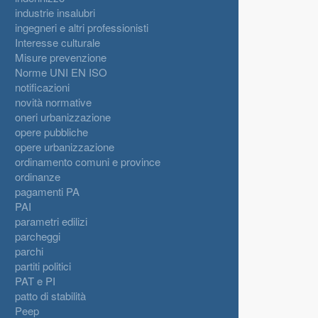
industrie insalubri
ingegneri e altri professionisti
Interesse culturale
Misure prevenzione
Norme UNI EN ISO
notificazioni
novità normative
oneri urbanizzazione
opere pubbliche
opere urbanizzazione
ordinamento comuni e province
ordinanze
pagamenti PA
PAI
parametri edilizi
parcheggi
parchi
partiti politici
PAT e PI
patto di stabilità
Peep