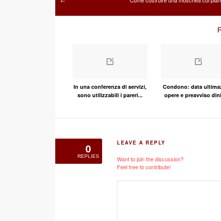
Come costruire una moschea col pian
←
R
In una conferenza di servizi,
Condono: data ultima
sono utilizzabili i pareri...
opere e preavviso dini
LEAVE A REPLY
0
REPLIES
Want to join the discussion?
Feel free to contribute!