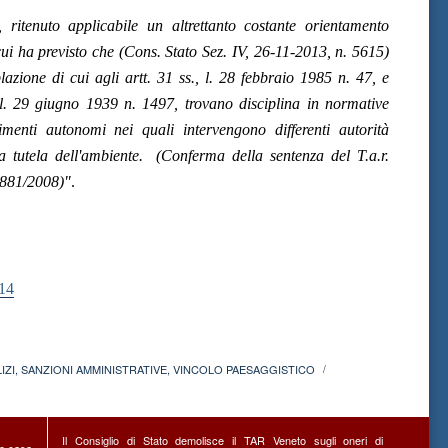
 ritenuto applicabile un altrettanto costante orientamento
cui ha previsto che (Cons. Stato Sez. IV, 26-11-2013, n. 5615)
blazione di cui agli artt. 31 ss., l. 28 febbraio 1985 n. 47, e
5, l. 29 giugno 1939 n. 1497, trovano disciplina in normative
imenti autonomi nei quali intervengono differenti autorità
 alla tutela dell'ambiente. (Conferma della sentenza del T.a.r.
1881/2008)"
.
14
IZI
,
SANZIONI AMMINISTRATIVE
,
VINCOLO PAESAGGISTICO
/
Il Consiglio di Stato demolisce il TAR Veneto sugli oneri di