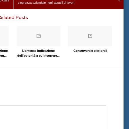
o casa
→
sicurezza aziendale negli appalti di lavori
elated Posts
zione
L’omessa indicazione
Controversie elettorali
eg...
dell’autorità a cui ricorrere...