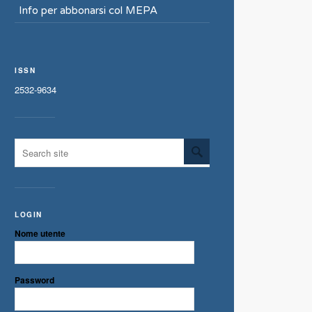
Info per abbonarsi col MEPA
ISSN
2532-9634
LOGIN
Nome utente
Password