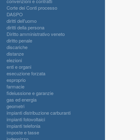
convenzioni e contratti
Corte dei Conti processo
DASPO
diritti dell'uomo
diritti della persona
Diritto amministrativo veneto
diritto penale
discariche
distanze
elezioni
enti e organi
esecuzione forzata
esproprio
farmacie
fideiussione e garanzie
gas ed energia
geometri
impianti distribuzione carburanti
impianti fotovoltaici
impianti telefonia
imposte e tasse
indennizzo