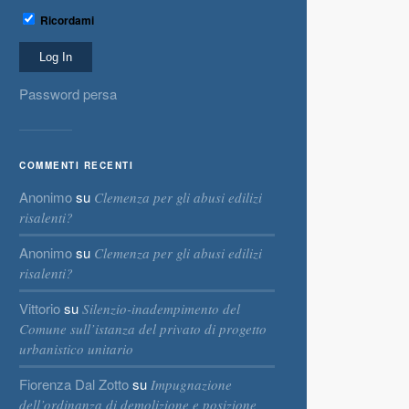
Ricordami
Password persa
COMMENTI RECENTI
Anonimo
su
Clemenza per gli abusi edilizi
risalenti?
Anonimo
su
Clemenza per gli abusi edilizi
risalenti?
Vittorio
su
Silenzio-inadempimento del
Comune sull’istanza del privato di progetto
urbanistico unitario
Fiorenza Dal Zotto
su
Impugnazione
dell’ordinanza di demolizione e posizione