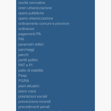
novità normative
oneri urbanizzazione
opere pubbliche
opere urbanizzazione
ordinamento comuni e province
ordinanze
pagamenti PA
PAI
parametri edilizi
parcheggi
parchi
partiti politici
PAT e PI
patto di stabilità
Peep
PGRA
piani attuativi
piano casa
prestazioni sociali
prevenzione incendi
procedimenti penali