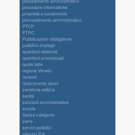
procedimento amministrativo
procedure informatiche
proprietà e condominio
provvedimento amministrativo
PTCP
PTRC
Pubblicazioni obbligatorie
pubblico impiego
questioni elettorali
questioni processuali
quote latte
regione Veneto
revisori
risarcimento danni
sanatoria edilizia
sanità
sanzioni amministrative
scuola
Senza categoria
serre
servizi pubblici
silenzio P.A.