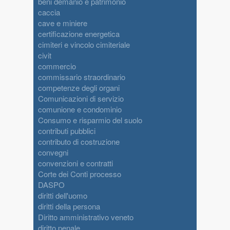
beni demanio e patrimonio
caccia
cave e miniere
certificazione energetica
cimiteri e vincolo cimiteriale
civit
commercio
commissario straordinario
competenze degli organi
Comunicazioni di servizio
comunione e condominio
Consumo e risparmio del suolo
contributi pubblici
contributo di costruzione
convegni
convenzioni e contratti
Corte dei Conti processo
DASPO
diritti dell'uomo
diritti della persona
Diritto amministrativo veneto
diritto penale