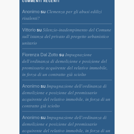
COMMENTI RECENTI
Anonimo
su
Clemenza per gli abusi edilizi
risalenti?
Vittorio
su
Silenzio-inadempimento del Comune
sull’istanza del privato di progetto urbanistico
unitario
Fiorenza Dal Zotto
su
Impugnazione
dell’ordinanza di demolizione e posizione del
promissario acquirente del relativo immobile,
in forza di un contratto già sciolto
Anonimo
su
Impugnazione dell’ordinanza di
demolizione e posizione del promissario
acquirente del relativo immobile, in forza di un
contratto già sciolto
Anonimo
su
Impugnazione dell’ordinanza di
demolizione e posizione del promissario
acquirente del relativo immobile, in forza di un