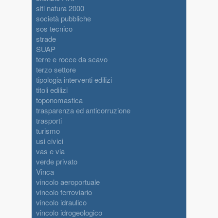
siti natura 2000
società pubbliche
sos tecnico
strade
SUAP
terre e rocce da scavo
terzo settore
tipologia interventi edilizi
titoli edilizi
toponomastica
trasparenza ed anticorruzione
trasporti
turismo
usi civici
vas e via
verde privato
Vinca
vincolo aeroportuale
vincolo ferroviario
vincolo idraulico
vincolo idrogeologico