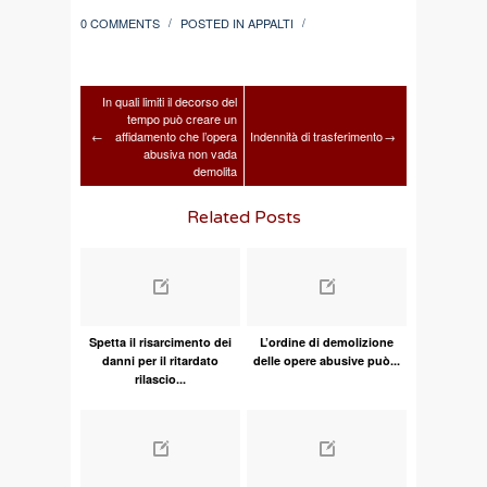
0 COMMENTS
POSTED IN
APPALTI
/
/
In quali limiti il decorso del
tempo può creare un
←
affidamento che l’opera
Indennità di trasferimento
→
abusiva non vada
demolita
Related Posts
Spetta il risarcimento dei
L’ordine di demolizione
danni per il ritardato
delle opere abusive può...
rilascio...