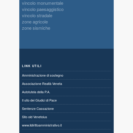
vincolo monumentale
vincolo paesaggistico
vincolo stradale
zone agricole
zone sismiche
LINK UTILI
Amministrazione di sostegno
Associazione Realtà Veneta
Autotutela della P.A.
Il sito dei Giudici di Pace
Sentenze Cassazione
Sito old Venetoius
www.ildirittoamministrativo.it