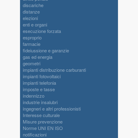
discariche
distanze
elezioni
enti e organi
esecuzione forzata
esproprio
farmacie
fideiussione e garanzie
gas ed energia
geometri
impianti distribuzione carburanti
impianti fotovoltaici
impianti telefonia
imposte e tasse
indennizzo
industrie insalubri
ingegneri e altri professionisti
Interesse culturale
Misure prevenzione
Norme UNI EN ISO
notificazioni