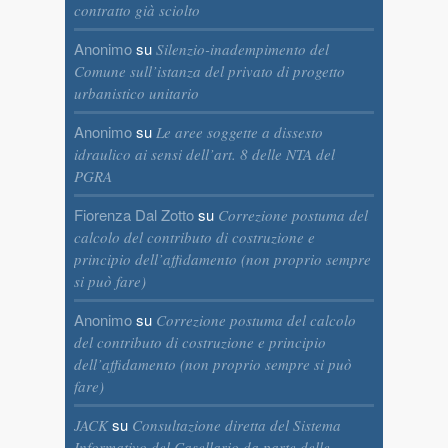
contratto già sciolto
Anonimo
su
Silenzio-inadempimento del
Comune sull’istanza del privato di progetto
urbanistico unitario
Anonimo
su
Le aree soggette a dissesto
idraulico ai sensi dell’art. 8 delle NTA del
PGRA
Fiorenza Dal Zotto
su
Correzione postuma del
calcolo del contributo di costruzione e
principio dell’affidamento (non proprio sempre
si può fare)
Anonimo
su
Correzione postuma del calcolo
del contributo di costruzione e principio
dell’affidamento (non proprio sempre si può
fare)
su
JACK
Consultazione diretta del Sistema
Informativo del Casellario da parte delle