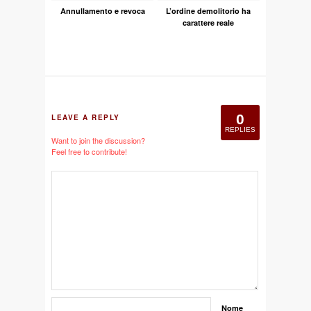
Annullamento e revoca
L’ordine demolitorio ha
carattere reale
0
LEAVE A REPLY
REPLIES
Want to join the discussion?
Feel free to contribute!
Nome