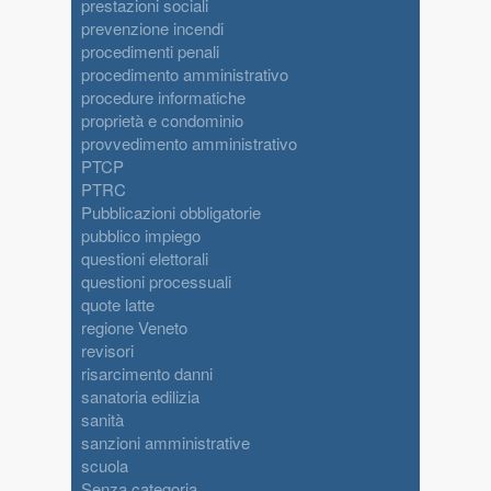
prestazioni sociali
prevenzione incendi
procedimenti penali
procedimento amministrativo
procedure informatiche
proprietà e condominio
provvedimento amministrativo
PTCP
PTRC
Pubblicazioni obbligatorie
pubblico impiego
questioni elettorali
questioni processuali
quote latte
regione Veneto
revisori
risarcimento danni
sanatoria edilizia
sanità
sanzioni amministrative
scuola
Senza categoria