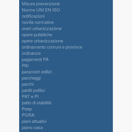
Misure prevenzione
Norme UNI EN ISO
notificazioni
novità normative
oneri urbanizzazione
opere pubbliche
opere urbanizzazione
ordinamento comuni e province
ordinanze
pagamenti PA
PAI
parametri edilizi
parcheggi
parchi
partiti politici
PAT e PI
patto di stabilità
Peep
PGRA
piani attuativi
piano casa