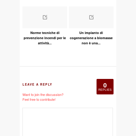
Norme tecniche di
Un impianto di
prevenzione incendi per le
cogenerazione a biomasse
attività...
non è una...
0
LEAVE A REPLY
REPLIES
Want to join the discussion?
Feel free to contribute!