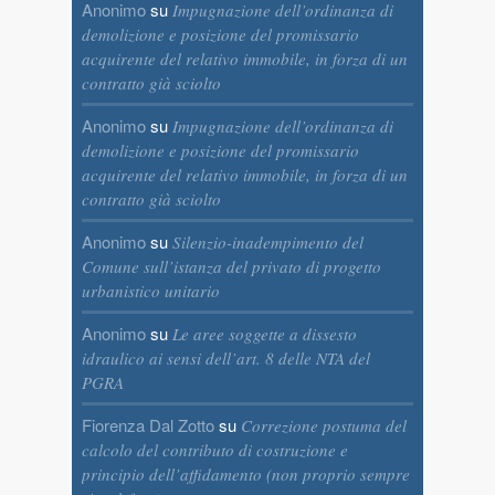
Anonimo
su
Impugnazione dell’ordinanza di
demolizione e posizione del promissario
acquirente del relativo immobile, in forza di un
contratto già sciolto
Anonimo
su
Impugnazione dell’ordinanza di
demolizione e posizione del promissario
acquirente del relativo immobile, in forza di un
contratto già sciolto
Anonimo
su
Silenzio-inadempimento del
Comune sull’istanza del privato di progetto
urbanistico unitario
Anonimo
su
Le aree soggette a dissesto
idraulico ai sensi dell’art. 8 delle NTA del
PGRA
Fiorenza Dal Zotto
su
Correzione postuma del
calcolo del contributo di costruzione e
principio dell’affidamento (non proprio sempre