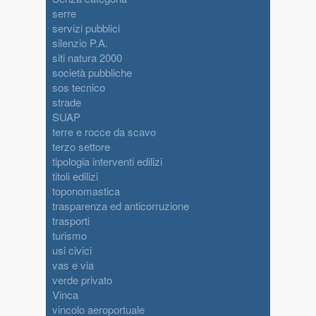
serre
servizi pubblici
silenzio P.A.
siti natura 2000
società pubbliche
sos tecnico
strade
SUAP
terre e rocce da scavo
terzo settore
tipologia interventi edilizi
titoli edilizi
toponomastica
trasparenza ed anticorruzione
trasporti
turismo
usi civici
vas e via
verde privato
Vinca
vincolo aeroportuale