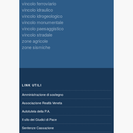
vincolo ferroviario
vincolo idraulico
vincolo idrogeologico
vincolo monumentale
vincolo paesaggistico
vincolo stradale
zone agricole
zone sismiche
LINK UTILI
Amministrazione di sostegno
Associazione Realtà Veneta
Autotutela della P.A.
Il sito dei Giudici di Pace
Sentenze Cassazione