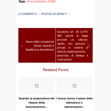
Amministrativo
,
Diritto
Tags:
0 COMMENTS
POSTED IN
APPALTI
/
/
Sanatoria art. 36 D.P.R.
380: poichè la legge
prevede un silenzio-
Abusi edilizi compiuti da
rigetto, non operano i
←
tempo: quando è
→
principi in materia di
illegittima la demolizione
silenzio-inadempimento,
preavviso di diniego e
motivazione
Related Posts
Quando la sospensione del
I ricorsi contro il piano delle
rilascio della
alienazioni e
autorizzazione...
valorizzazioni...