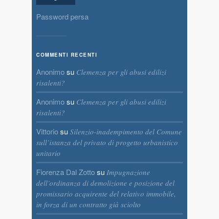
Password persa
COMMENTI RECENTI
Anonimo
su
Clemenza per gli abusi edilizi
risalenti?
Anonimo
su
Clemenza per gli abusi edilizi
risalenti?
Vittorio
su
Silenzio-inadempimento del Comune
sull’istanza del privato di progetto urbanistico
unitario
Fiorenza Dal Zotto
su
Impugnazione
dell’ordinanza di demolizione e posizione del
promissario acquirente del relativo immobile,
in forza di un contratto già sciolto