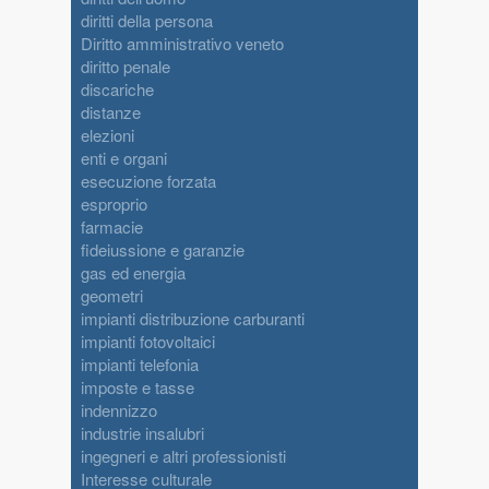
diritti della persona
Diritto amministrativo veneto
diritto penale
discariche
distanze
elezioni
enti e organi
esecuzione forzata
esproprio
farmacie
fideiussione e garanzie
gas ed energia
geometri
impianti distribuzione carburanti
impianti fotovoltaici
impianti telefonia
imposte e tasse
indennizzo
industrie insalubri
ingegneri e altri professionisti
Interesse culturale