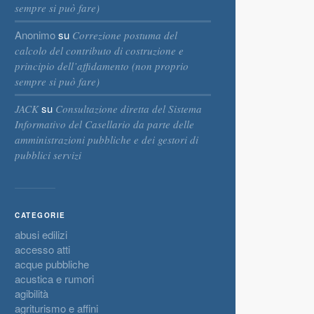
sempre si può fare)
Anonimo
su
Correzione postuma del
calcolo del contributo di costruzione e
principio dell’affidamento (non proprio
sempre si può fare)
su
JACK
Consultazione diretta del Sistema
Informativo del Casellario da parte delle
amministrazioni pubbliche e dei gestori di
pubblici servizi
CATEGORIE
abusi edilizi
accesso atti
acque pubbliche
acustica e rumori
agibilità
agriturismo e affini