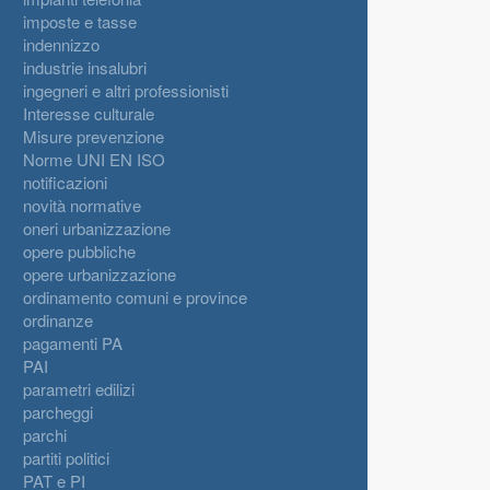
imposte e tasse
indennizzo
industrie insalubri
ingegneri e altri professionisti
Interesse culturale
Misure prevenzione
Norme UNI EN ISO
notificazioni
novità normative
oneri urbanizzazione
opere pubbliche
opere urbanizzazione
ordinamento comuni e province
ordinanze
pagamenti PA
PAI
parametri edilizi
parcheggi
parchi
partiti politici
PAT e PI