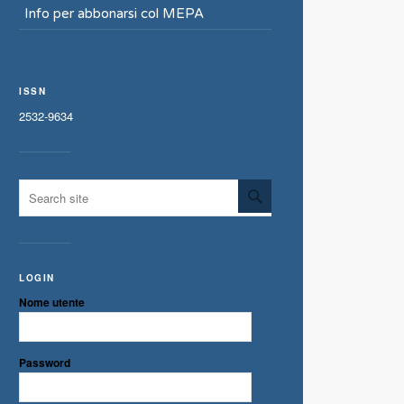
Info per abbonarsi col MEPA
ISSN
2532-9634
LOGIN
Nome utente
Password