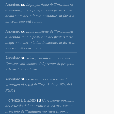
Anonimo
su
Impugnazione dell’ordinanza
di demolizione e posizione del promissario
acquirente del relativo immobile, in forza di
un contratto già sciolto
Anonimo
su
Impugnazione dell’ordinanza
di demolizione e posizione del promissario
acquirente del relativo immobile, in forza di
un contratto già sciolto
Anonimo
su
Silenzio-inadempimento del
Comune sull’istanza del privato di progetto
urbanistico unitario
Anonimo
su
Le aree soggette a dissesto
idraulico ai sensi dell’art. 8 delle NTA del
PGRA
Fiorenza Dal Zotto
su
Correzione postuma
del calcolo del contributo di costruzione e
principio dell’affidamento (non proprio