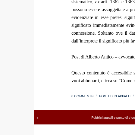
sistematico,
ex
artt. 1362 e 1363
possono essere assoggettate a pr
evidenziare in esse pretesi signi
significato immediatamente evinci
connessione. Soltanto ove il dat
dall’interprete il significato più 
Post di Alberto Antico – avvocat
Questo contenuto è accessibile s
vuoi abbonarti, clicca su "Come re
0 COMMENTS
POSTED IN
APPALTI
/
/
Pubblici appalti e punto di sto
←