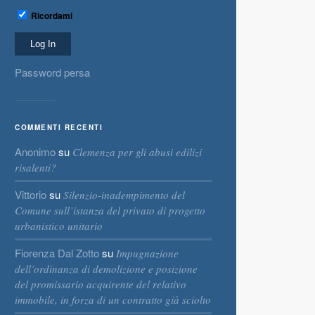
Ricordami
Password persa
COMMENTI RECENTI
Anonimo
su
Clemenza per gli abusi edilizi
risalenti?
Vittorio
su
Silenzio-inadempimento del
Comune sull’istanza del privato di progetto
urbanistico unitario
Fiorenza Dal Zotto
su
Impugnazione
dell’ordinanza di demolizione e posizione
del promissario acquirente del relativo
immobile, in forza di un contratto già sciolto