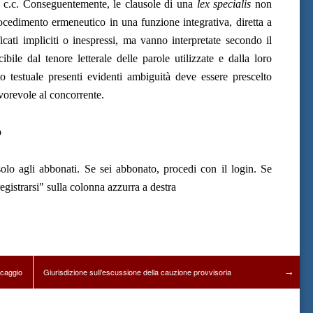
 c.c. Conseguentemente, le clausole di una
lex specialis
non
ocedimento ermeneutico in una funzione integrativa, diretta a
ficati impliciti o inespressi, ma vanno interpretate secondo il
bile dal tenore letterale delle parole utilizzate e dalla loro
o testuale presenti evidenti ambiguità deve essere prescelto
favorevole al concorrente.
o
olo agli abbonati. Se sei abbonato, procedi con il login. Se
gistrarsi" sulla colonna azzurra a destra
ccaggio
Giurisdizione sull’escussione della cauzione provvisoria
→