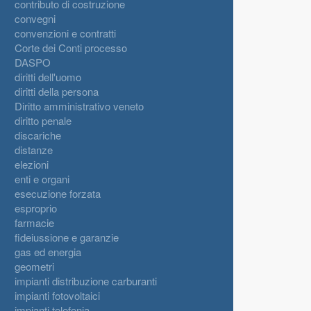
contributo di costruzione
convegni
convenzioni e contratti
Corte dei Conti processo
DASPO
diritti dell'uomo
diritti della persona
Diritto amministrativo veneto
diritto penale
discariche
distanze
elezioni
enti e organi
esecuzione forzata
esproprio
farmacie
fideiussione e garanzie
gas ed energia
geometri
impianti distribuzione carburanti
impianti fotovoltaici
impianti telefonia