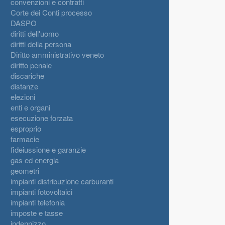
convenzioni e contratti
Corte dei Conti processo
DASPO
diritti dell'uomo
diritti della persona
Diritto amministrativo veneto
diritto penale
discariche
distanze
elezioni
enti e organi
esecuzione forzata
esproprio
farmacie
fideiussione e garanzie
gas ed energia
geometri
impianti distribuzione carburanti
impianti fotovoltaici
impianti telefonia
imposte e tasse
indennizzo