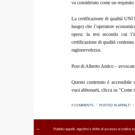
va considerato come un requisito 
La certificazione di qualità UNI 
luogo) che l’operatore economico
opera; la tesi secondo cui l’
certificazione di qualità contrasta
ragionevolezza.
Post di Alberto Antico – avvocat
Questo contenuto è accessibile s
vuoi abbonarti, clicca su "Come re
0 COMMENTS
POSTED IN
APPALTI
/
/
Pubblici appalti, algoritmi e diritto di accesso al codice 
←