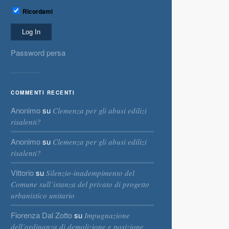
Ricordami
Password persa
COMMENTI RECENTI
Anonimo
su
Clemenza per gli abusi edilizi
risalenti?
Anonimo
su
Clemenza per gli abusi edilizi
risalenti?
Vittorio
su
Silenzio-inadempimento del
Comune sull’istanza del privato di progetto
urbanistico unitario
Fiorenza Dal Zotto
su
Impugnazione
dell’ordinanza di demolizione e posizione