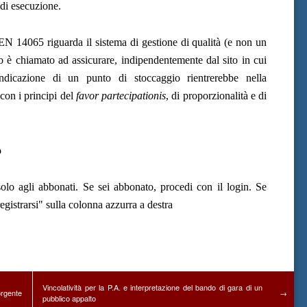
di esecuzione.
EN 14065 riguarda il sistema di gestione di qualità (e non un
 è chiamato ad assicurare, indipendentemente dal sito in cui
indicazione di un punto di stoccaggio rientrerebbe nella
 con i principi del
favor partecipationis
, di proporzionalità e di
o
olo agli abbonati. Se sei abbonato, procedi con il login. Se
gistrarsi" sulla colonna azzurra a destra
Vincolatività per la P.A. e interpretazione del bando di gara di un
sorgente
→
pubblico appalto