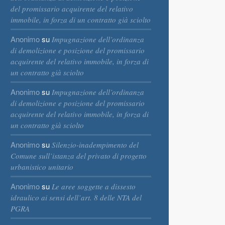
del promissario acquirente del relativo
immobile, in forza di un contratto già sciolto
Anonimo
su
Impugnazione dell’ordinanza
di demolizione e posizione del promissario
acquirente del relativo immobile, in forza di
un contratto già sciolto
Anonimo
su
Impugnazione dell’ordinanza
di demolizione e posizione del promissario
acquirente del relativo immobile, in forza di
un contratto già sciolto
Anonimo
su
Silenzio-inadempimento del
Comune sull’istanza del privato di progetto
urbanistico unitario
Anonimo
su
Le aree soggette a dissesto
idraulico ai sensi dell’art. 8 delle NTA del
PGRA