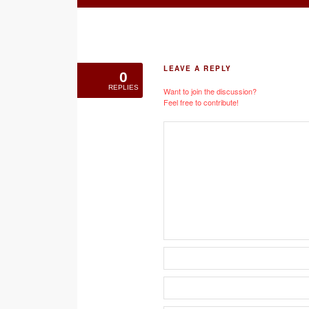
LEAVE A REPLY
0
REPLIES
Want to join the discussion?
Feel free to contribute!