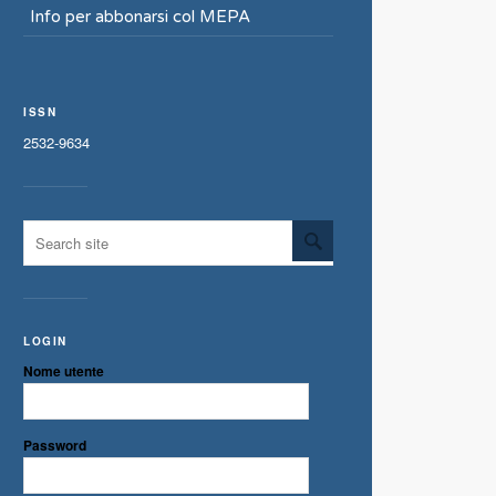
Info per abbonarsi col MEPA
ISSN
2532-9634
LOGIN
Nome utente
Password