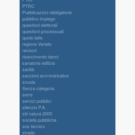
PTRC
Pubblicazioni obbligatorie
pubblico impiego
questioni elettorali
questioni processuali
quote latte
regione Veneto
revisori
risarcimento danni
sanatoria edilizia
sanità
sanzioni amministrative
scuola
Senza categoria
serre
servizi pubblici
silenzio P.A.
siti natura 2000
società pubbliche
sos tecnico
strade