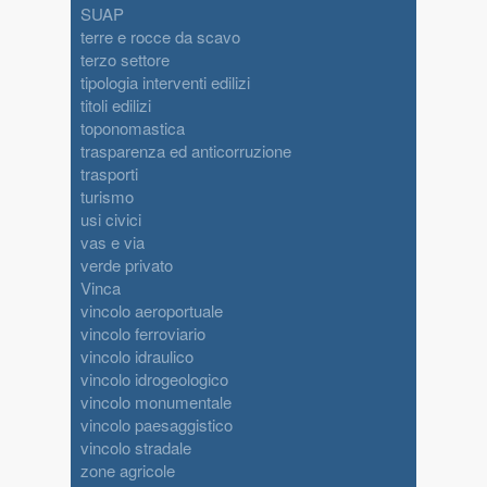
SUAP
terre e rocce da scavo
terzo settore
tipologia interventi edilizi
titoli edilizi
toponomastica
trasparenza ed anticorruzione
trasporti
turismo
usi civici
vas e via
verde privato
Vinca
vincolo aeroportuale
vincolo ferroviario
vincolo idraulico
vincolo idrogeologico
vincolo monumentale
vincolo paesaggistico
vincolo stradale
zone agricole