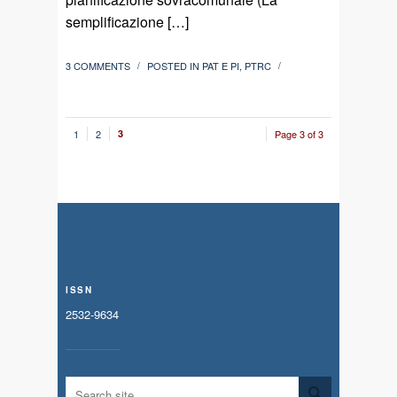
semplificazione […]
3 COMMENTS
POSTED IN
PAT E PI
,
PTRC
/
/
1
2
3
Page 3 of 3
ISSN
2532-9634