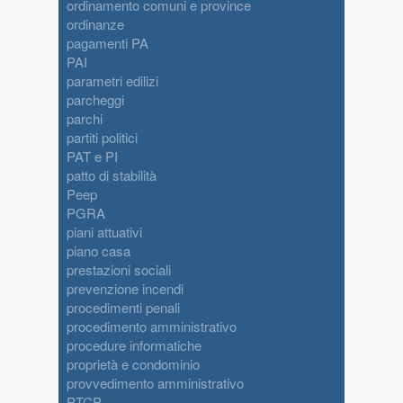
ordinamento comuni e province
ordinanze
pagamenti PA
PAI
parametri edilizi
parcheggi
parchi
partiti politici
PAT e PI
patto di stabilità
Peep
PGRA
piani attuativi
piano casa
prestazioni sociali
prevenzione incendi
procedimenti penali
procedimento amministrativo
procedure informatiche
proprietà e condominio
provvedimento amministrativo
PTCP