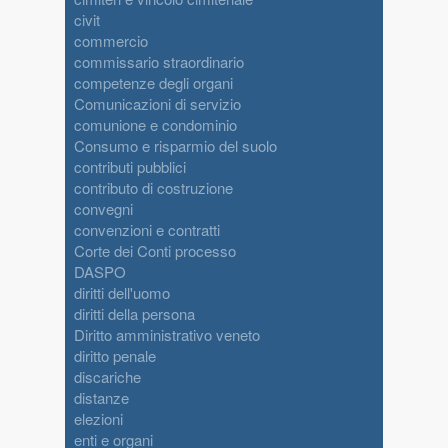
civit
commercio
commissario straordinario
competenze degli organi
Comunicazioni di servizio
comunione e condominio
Consumo e risparmio del suolo
contributi pubblici
contributo di costruzione
convegni
convenzioni e contratti
Corte dei Conti processo
DASPO
diritti dell'uomo
diritti della persona
Diritto amministrativo veneto
diritto penale
discariche
distanze
elezioni
enti e organi