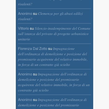
risalenti?
Anonimo
su
Clemenza per gli abusi edilizi
risalenti?
Vittorio
su
Silenzio-inadempimento del Comune
sull’istanza del privato di progetto urbanistico
unitario
Fiorenza Dal Zotto
su
Impugnazione
dell’ordinanza di demolizione e posizione del
promissario acquirente del relativo immobile,
in forza di un contratto già sciolto
Anonimo
su
Impugnazione dell’ordinanza di
demolizione e posizione del promissario
acquirente del relativo immobile, in forza di un
contratto già sciolto
Anonimo
su
Impugnazione dell’ordinanza di
demolizione e posizione del promissario