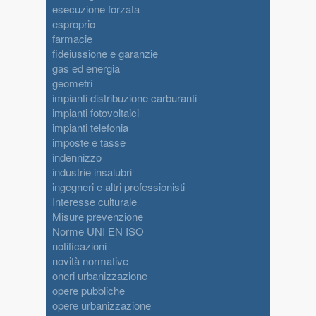
esecuzione forzata
esproprio
farmacie
fideiussione e garanzie
gas ed energia
geometri
impianti distribuzione carburanti
impianti fotovoltaici
impianti telefonia
imposte e tasse
indennizzo
industrie insalubri
ingegneri e altri professionisti
Interesse culturale
Misure prevenzione
Norme UNI EN ISO
notificazioni
novità normative
oneri urbanizzazione
opere pubbliche
opere urbanizzazione