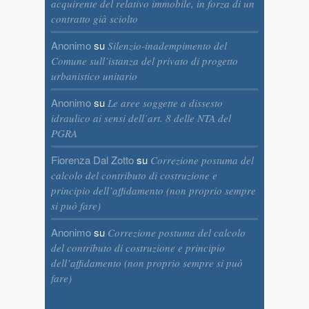
acquirente del relativo immobile, in forza di un
contratto già sciolto
Anonimo
su
Silenzio-inadempimento del
Comune sull’istanza del privato di progetto
urbanistico unitario
Anonimo
su
Le aree soggette a dissesto
idraulico ai sensi dell’art. 8 delle NTA del
PGRA
Fiorenza Dal Zotto
su
Correzione postuma del
calcolo del contributo di costruzione e
principio dell’affidamento (non proprio sempre
si può fare)
Anonimo
su
Correzione postuma del calcolo
del contributo di costruzione e principio
dell’affidamento (non proprio sempre si può
fare)