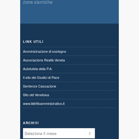
zone sismiche
LINK UTILI
Amministrazione di sostegno
Associazione Realtà Veneta
Autotutela della P.A.
Il sito dei Giudici di Pace
Sentenze Cassazione
Sito old Venetoius
www.ildirittoamministrativo.it
ARCHIVI
Archivi