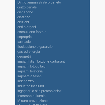
Diritto amministrativo veneto
diritto penale
discariche
distanze
elezioni
enti e organi
esecuzione forzata
esproprio
farmacie
fideiussione e garanzie
gas ed energia
geometri
impianti distribuzione carburanti
impianti fotovoltaici
impianti telefonia
imposte e tasse
indennizzo
industrie insalubri
ingegneri e altri professionisti
Interesse culturale
Misure prevenzione