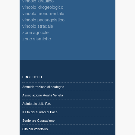
vincolo idraulico
vincolo idrogeologico
vincolo monumentale
vincolo paesaggistico
vincolo stradale
zone agricole
zone sismiche
LINK UTILI
Amministrazione di sostegno
Associazione Realtà Veneta
Autotutela della P.A.
Il sito dei Giudici di Pace
Sentenze Cassazione
Sito old Venetoius