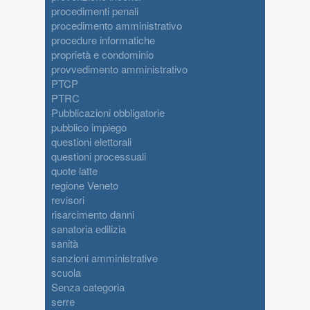
procedimenti penali
procedimento amministrativo
procedure informatiche
proprietà e condominio
provvedimento amministrativo
PTCP
PTRC
Pubblicazioni obbligatorie
pubblico impiego
questioni elettorali
questioni processuali
quote latte
regione Veneto
revisori
risarcimento danni
sanatoria edilizia
sanità
sanzioni amministrative
scuola
Senza categoria
serre