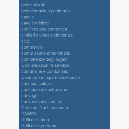
beni culturali
beni demanio e patrimonio
caccia
cave e miniere
certificazione energetica
cimiteri e vincolo cimiteriale
civit
commercio
commissario straordinario
competenze degli organi
Comunicazioni di servizio
comunione e condominio
Consumo e risparmio del suolo
contributi pubblici
contributo di costruzione
convegni
convenzioni e contratti
Corte dei Conti processo
DASPO
diritti dell'uomo
diritti della persona