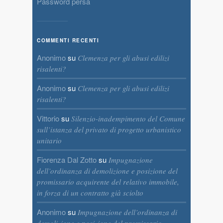
Password persa
COMMENTI RECENTI
Anonimo
su
Clemenza per gli abusi edilizi
risalenti?
Anonimo
su
Clemenza per gli abusi edilizi
risalenti?
Vittorio
su
Silenzio-inadempimento del Comune
sull’istanza del privato di progetto urbanistico
unitario
Fiorenza Dal Zotto
su
Impugnazione
dell’ordinanza di demolizione e posizione del
promissario acquirente del relativo immobile,
in forza di un contratto già sciolto
Anonimo
su
Impugnazione dell’ordinanza di