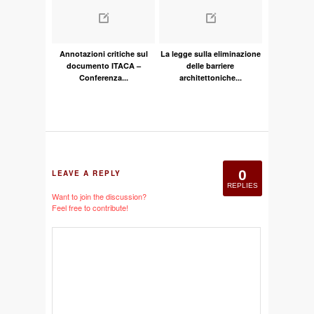
Annotazioni critiche sul
La legge sulla eliminazione
documento ITACA –
delle barriere
Conferenza...
architettoniche...
0
LEAVE A REPLY
REPLIES
Want to join the discussion?
Feel free to contribute!