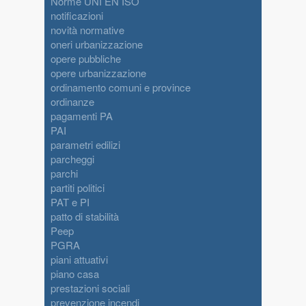
Norme UNI EN ISO
notificazioni
novità normative
oneri urbanizzazione
opere pubbliche
opere urbanizzazione
ordinamento comuni e province
ordinanze
pagamenti PA
PAI
parametri edilizi
parcheggi
parchi
partiti politici
PAT e PI
patto di stabilità
Peep
PGRA
piani attuativi
piano casa
prestazioni sociali
prevenzione incendi