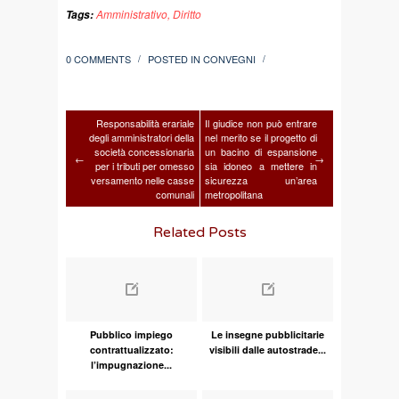
Amministrativo
,
Diritto
Tags:
0 COMMENTS
POSTED IN
CONVEGNI
/
/
Responsabilità erariale
Il giudice non può entrare
degli amministratori della
nel merito se il progetto di
società concessionaria
un bacino di espansione
←
→
per i tributi per omesso
sia idoneo a mettere in
versamento nelle casse
sicurezza un’area
comunali
metropolitana
Related Posts
Pubblico impiego
Le insegne pubblicitarie
contrattualizzato:
visibili dalle autostrade...
l’impugnazione...