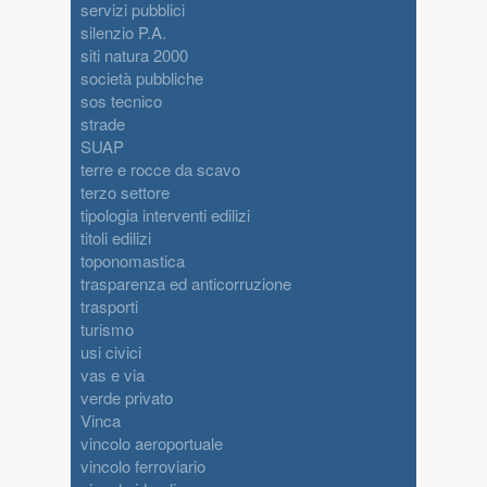
servizi pubblici
silenzio P.A.
siti natura 2000
società pubbliche
sos tecnico
strade
SUAP
terre e rocce da scavo
terzo settore
tipologia interventi edilizi
titoli edilizi
toponomastica
trasparenza ed anticorruzione
trasporti
turismo
usi civici
vas e via
verde privato
Vinca
vincolo aeroportuale
vincolo ferroviario