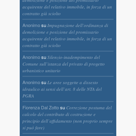
demolizione e posizione del promissario
acquirente del relativo immobile, in forza di un
contratto già sciolto
Anonimo
su
Impugnazione dell’ordinanza di
demolizione e posizione del promissario
acquirente del relativo immobile, in forza di un
contratto già sciolto
Anonimo
su
Silenzio-inadempimento del
Comune sull’istanza del privato di progetto
urbanistico unitario
Anonimo
su
Le aree soggette a dissesto
idraulico ai sensi dell’art. 8 delle NTA del
PGRA
Fiorenza Dal Zotto
su
Correzione postuma del
calcolo del contributo di costruzione e
principio dell’affidamento (non proprio sempre
si può fare)