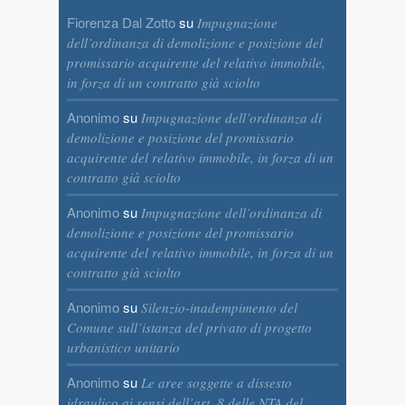
Fiorenza Dal Zotto
su
Impugnazione
dell’ordinanza di demolizione e posizione del
promissario acquirente del relativo immobile,
in forza di un contratto già sciolto
Anonimo
su
Impugnazione dell’ordinanza di
demolizione e posizione del promissario
acquirente del relativo immobile, in forza di un
contratto già sciolto
Anonimo
su
Impugnazione dell’ordinanza di
demolizione e posizione del promissario
acquirente del relativo immobile, in forza di un
contratto già sciolto
Anonimo
su
Silenzio-inadempimento del
Comune sull’istanza del privato di progetto
urbanistico unitario
Anonimo
su
Le aree soggette a dissesto
idraulico ai sensi dell’art. 8 delle NTA del