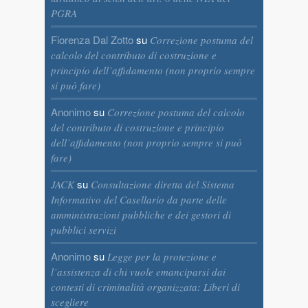
PGRA
Fiorenza Dal Zotto
su
Correzione postuma del
calcolo del contributo di costruzione e
principio dell’affidamento (non proprio sempre
si può fare)
Anonimo
su
Correzione postuma del calcolo
del contributo di costruzione e principio
dell’affidamento (non proprio sempre si può
fare)
su
JACK
Consultazione diretta del Sistema
Informativo del Casellario da parte delle
amministrazioni pubbliche e dei gestori di
pubblici servizi
Anonimo
su
Legge per la protezione e
l’assistenza di chi vuole emanciparsi dai
contesti di criminalità organizzata: Liberi di
scegliere