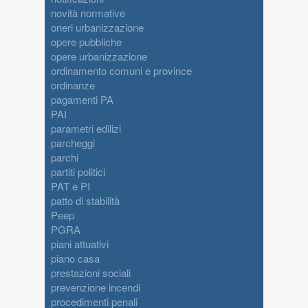
novità normative
oneri urbanizzazione
opere pubbliche
opere urbanizzazione
ordinamento comuni e province
ordinanze
pagamenti PA
PAI
parametri edilizi
parcheggi
parchi
partiti politici
PAT e PI
patto di stabilità
Peep
PGRA
piani attuativi
piano casa
prestazioni sociali
prevenzione incendi
procedimenti penali