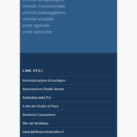
vincolo monumentale
vincolo paesaggistico
vincolo stradale
zone agricole
zone sismiche
LINK UTILI
Amministrazione di sostegno
Associazione Realtà Veneta
Autotutela della P.A.
Il sito dei Giudici di Pace
Sentenze Cassazione
Sito old Venetoius
www.ildirittoamministrativo.it