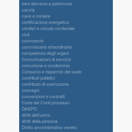
beni demanio e patrimonio
caccia
cave e miniere
certificazione energetica
cimiteri e vincolo cimiteriale
civit
commercio
commissario straordinario
competenze degli organi
Comunicazioni di servizio
comunione e condominio
Consumo e risparmio del suolo
contributi pubblici
contributo di costruzione
convegni
convenzioni e contratti
Corte dei Conti processo
DASPO
diritti dell'uomo
diritti della persona
Diritto amministrativo veneto