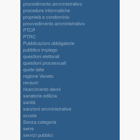
procedimento amministrativo
procedure informatiche
proprietà e condominio
provvedimento amministrativo
PTCP
PTRC
Pubblicazioni obbligatorie
pubblico impiego
questioni elettorali
questioni processuali
quote latte
regione Veneto
revisori
risarcimento danni
sanatoria edilizia
sanità
sanzioni amministrative
scuola
Senza categoria
serre
servizi pubblici