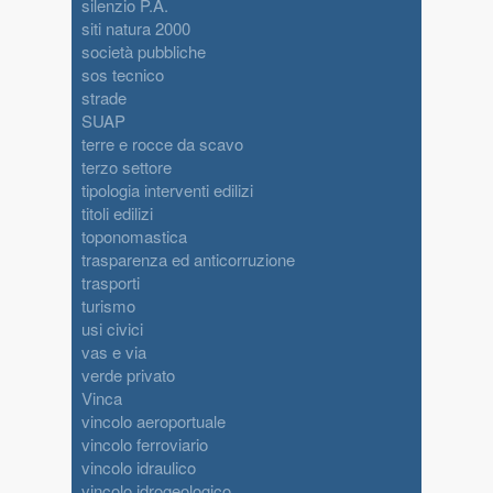
silenzio P.A.
siti natura 2000
società pubbliche
sos tecnico
strade
SUAP
terre e rocce da scavo
terzo settore
tipologia interventi edilizi
titoli edilizi
toponomastica
trasparenza ed anticorruzione
trasporti
turismo
usi civici
vas e via
verde privato
Vinca
vincolo aeroportuale
vincolo ferroviario
vincolo idraulico
vincolo idrogeologico