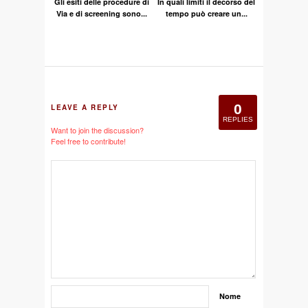
Gli esiti delle procedure di
In quali limiti il decorso del
Via e di screening sono...
tempo può creare un...
0
LEAVE A REPLY
REPLIES
Want to join the discussion?
Feel free to contribute!
Nome