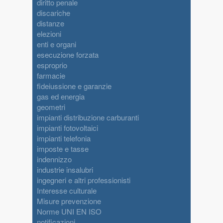
diritto penale
discariche
distanze
elezioni
enti e organi
esecuzione forzata
esproprio
farmacie
fideiussione e garanzie
gas ed energia
geometri
impianti distribuzione carburanti
impianti fotovoltaici
impianti telefonia
imposte e tasse
indennizzo
industrie insalubri
ingegneri e altri professionisti
Interesse culturale
Misure prevenzione
Norme UNI EN ISO
notificazioni