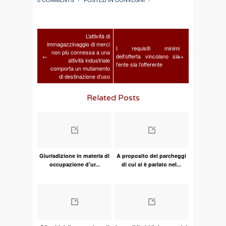
L’attività di
immagazzinaggio di merci
I requisiti minimi
non più connessa a una
←
dell’offerta vincolano sia
→
attività industriale
l’ente sia l’offerente
comporta un mutamento
di destinazione d’uso
Related Posts
Giurisdizione in materia di
A proposito dei parcheggi
occupazione d’ur...
di cui si è parlato nel...