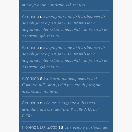
in forza di un contratto già sciolto
Anonimo
su
Impugnazione dell’ordinanza di
demolizione e posizione del promissario
acquirente del relativo immobile, in forza di un
contratto già sciolto
Anonimo
su
Impugnazione dell’ordinanza di
demolizione e posizione del promissario
acquirente del relativo immobile, in forza di un
contratto già sciolto
Anonimo
su
Silenzio-inadempimento del
Comune sull’istanza del privato di progetto
urbanistico unitario
Anonimo
su
Le aree soggette a dissesto
idraulico ai sensi dell’art. 8 delle NTA del
PGRA
Fiorenza Dal Zotto
su
Correzione postuma del