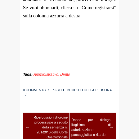
Se vuoi abbonarti, clicca su "Come registrarsi"
sulla colonna azzurra a destra
Amministrativo
,
Diritto
Tags:
0 COMMENTS
POSTED IN
DIRITTI DELLA PERSONA
/
/
Ripercussioni di ordine
Danno per diniego
processuale a seguito
illegittimo di
←
della sentenza n.
→
autorizzazione
201/2016 della Corte
paesaggistica e ritardo
Costituzionale