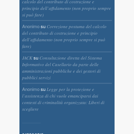
calcolo del contributo di costruzione e
principio dell’affidamento (non proprio sempre
si può fare)
Anonimo
su
Correzione postuma del calcolo
del contributo di costruzione e principio
dell’affidamento (non proprio sempre si può
fare)
su
JACK
Consultazione diretta del Sistema
Informativo del Casellario da parte delle
amministrazioni pubbliche e dei gestori di
pubblici servizi
Anonimo
su
Legge per la protezione e
l’assistenza di chi vuole emanciparsi dai
contesti di criminalità organizzata: Liberi di
scegliere