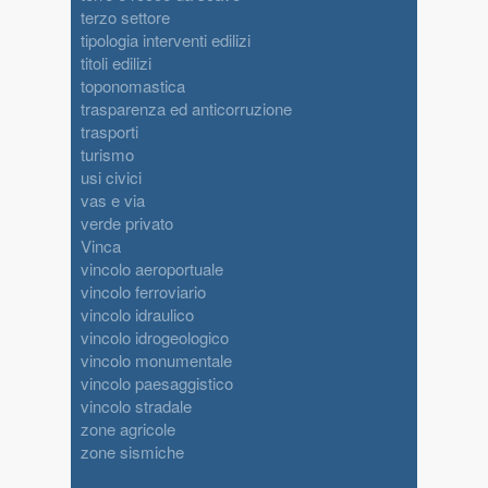
terzo settore
tipologia interventi edilizi
titoli edilizi
toponomastica
trasparenza ed anticorruzione
trasporti
turismo
usi civici
vas e via
verde privato
Vinca
vincolo aeroportuale
vincolo ferroviario
vincolo idraulico
vincolo idrogeologico
vincolo monumentale
vincolo paesaggistico
vincolo stradale
zone agricole
zone sismiche