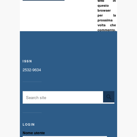
web in
questo
browser
per la
prossima
volta che
commento.
ISSN
2532-9634
LOGIN
Nome utente