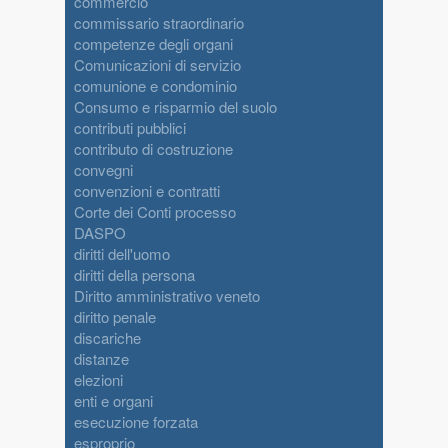
commercio
commissario straordinario
competenze degli organi
Comunicazioni di servizio
comunione e condominio
Consumo e risparmio del suolo
contributi pubblici
contributo di costruzione
convegni
convenzioni e contratti
Corte dei Conti processo
DASPO
diritti dell'uomo
diritti della persona
Diritto amministrativo veneto
diritto penale
discariche
distanze
elezioni
enti e organi
esecuzione forzata
esproprio