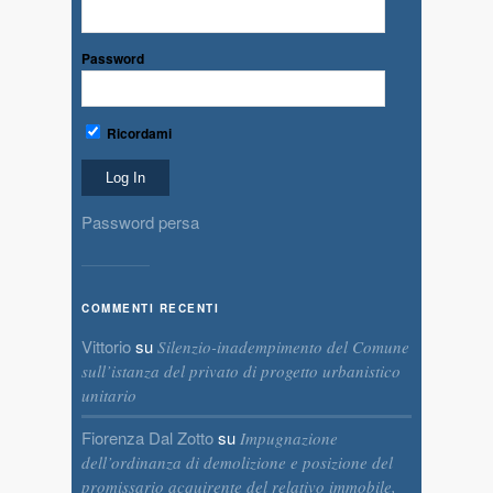
Password
Ricordami
Password persa
COMMENTI RECENTI
Vittorio
su
Silenzio-inadempimento del Comune
sull’istanza del privato di progetto urbanistico
unitario
Fiorenza Dal Zotto
su
Impugnazione
dell’ordinanza di demolizione e posizione del
promissario acquirente del relativo immobile,