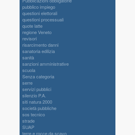
Pubblicazioni obbligatorie
pubblico impiego
questioni elettorali
questioni processuali
quote latte
regione Veneto
revisori
risarcimento danni
sanatoria edilizia
sanità
sanzioni amministrative
scuola
Senza categoria
serre
servizi pubblici
silenzio P.A.
siti natura 2000
società pubbliche
sos tecnico
strade
SUAP
terre e rocce da scavo