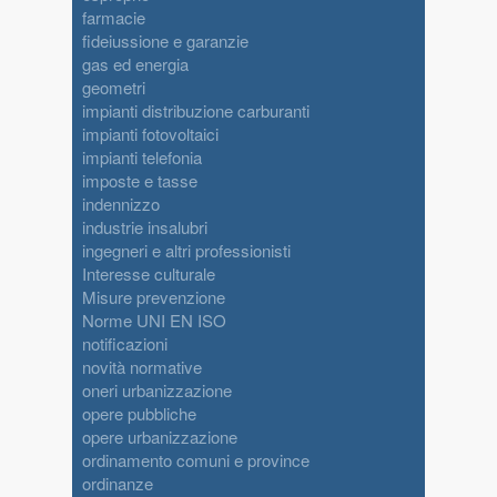
farmacie
fideiussione e garanzie
gas ed energia
geometri
impianti distribuzione carburanti
impianti fotovoltaici
impianti telefonia
imposte e tasse
indennizzo
industrie insalubri
ingegneri e altri professionisti
Interesse culturale
Misure prevenzione
Norme UNI EN ISO
notificazioni
novità normative
oneri urbanizzazione
opere pubbliche
opere urbanizzazione
ordinamento comuni e province
ordinanze