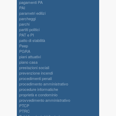
pagamenti PA
PAI
parametri edilizi
parcheggi
parchi
partiti politici
PAT e PI
patto di stabilità
Peep
PGRA
piani attuativi
piano casa
prestazioni sociali
prevenzione incendi
procedimenti penali
procedimento amministrativo
procedure informatiche
proprietà e condominio
provvedimento amministrativo
PTCP
PTRC