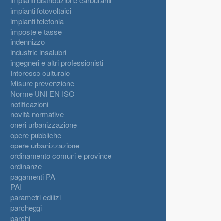
impianti distribuzione carburanti
impianti fotovoltaici
impianti telefonia
imposte e tasse
indennizzo
industrie insalubri
ingegneri e altri professionisti
Interesse culturale
Misure prevenzione
Norme UNI EN ISO
notificazioni
novità normative
oneri urbanizzazione
opere pubbliche
opere urbanizzazione
ordinamento comuni e province
ordinanze
pagamenti PA
PAI
parametri edilizi
parcheggi
parchi