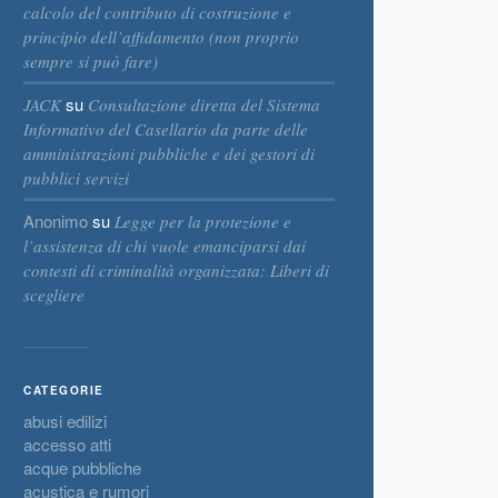
calcolo del contributo di costruzione e
principio dell’affidamento (non proprio
sempre si può fare)
su
JACK
Consultazione diretta del Sistema
Informativo del Casellario da parte delle
amministrazioni pubbliche e dei gestori di
pubblici servizi
Anonimo
su
Legge per la protezione e
l’assistenza di chi vuole emanciparsi dai
contesti di criminalità organizzata: Liberi di
scegliere
CATEGORIE
abusi edilizi
accesso atti
acque pubbliche
acustica e rumori