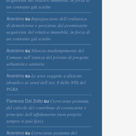
acquirente del relativo immobile, in forza di
un contratto già sciolto
Anonimo
su
Impugnazione dell’ordinanza
di demolizione e posizione del promissario
acquirente del relativo immobile, in forza di
un contratto già sciolto
Anonimo
su
Silenzio-inadempimento del
Comune sull’istanza del privato di progetto
urbanistico unitario
Anonimo
su
Le aree soggette a dissesto
idraulico ai sensi dell’art. 8 delle NTA del
PGRA
Fiorenza Dal Zotto
su
Correzione postuma
del calcolo del contributo di costruzione e
principio dell’affidamento (non proprio
sempre si può fare)
Anonimo
su
Correzione postuma del