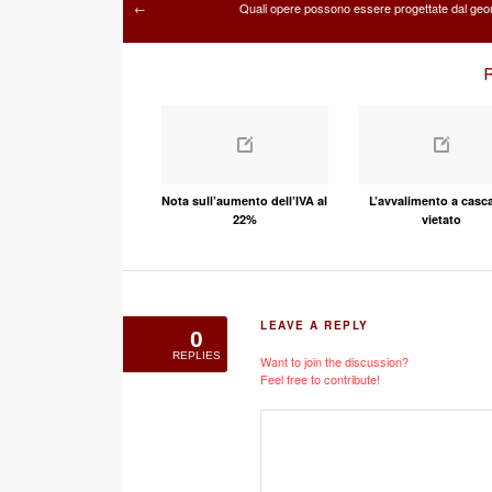
Quali opere possono essere progettate dal ge
←
R
Nota sull’aumento dell’IVA al
L’avvalimento a casca
22%
vietato
LEAVE A REPLY
0
REPLIES
Want to join the discussion?
Feel free to contribute!