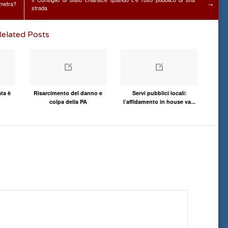
ometra?
→
strada
elated Posts
ta è
Risarcimento del danno e
Servi pubblici locali:
colpa della PA
l’affidamento in house va...