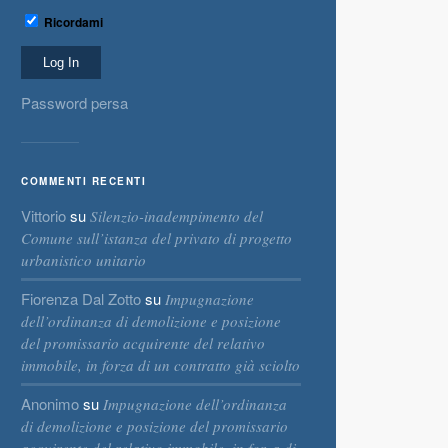
Ricordami
Password persa
COMMENTI RECENTI
Vittorio
su
Silenzio-inadempimento del
Comune sull’istanza del privato di progetto
urbanistico unitario
Fiorenza Dal Zotto
su
Impugnazione
dell’ordinanza di demolizione e posizione
del promissario acquirente del relativo
immobile, in forza di un contratto già sciolto
Anonimo
su
Impugnazione dell’ordinanza
di demolizione e posizione del promissario