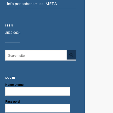
Info per abbonarsi col MEPA
ISSN
2532-9634
LOGIN
Nome utente
Password