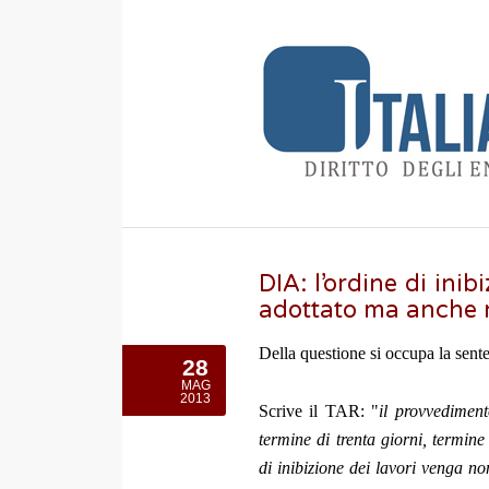
DIA: l’ordine di ini
adottato ma anche no
Della questione si occupa la sen
28
MAG
2013
Scrive il TAR: "
il provvediment
termine di trenta giorni, termin
di inibizione dei lavori venga no