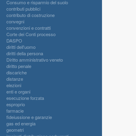
Consumo e risparmio del suolo
contributi pubblici
contributo di costruzione
convegni
convenzioni e contratti
Corte dei Conti processo
DASPO
diritti dell'uomo
diritti della persona
Diritto amministrativo veneto
diritto penale
discariche
distanze
elezioni
enti e organi
esecuzione forzata
esproprio
farmacie
fideiussione e garanzie
gas ed energia
geometri