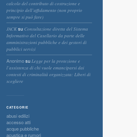
calcolo del contributo di costruzione e
principio dell’affidamento (non proprio
sempre si può fare)
su
JACK
Consultazione diretta del Sistema
Informativo del Casellario da parte delle
amministrazioni pubbliche e dei gestori di
pubblici servizi
Anonimo
su
Legge per la protezione e
l’assistenza di chi vuole emanciparsi dai
contesti di criminalità organizzata: Liberi di
scegliere
CATEGORIE
abusi edilizi
accesso atti
acque pubbliche
acustica e rumori