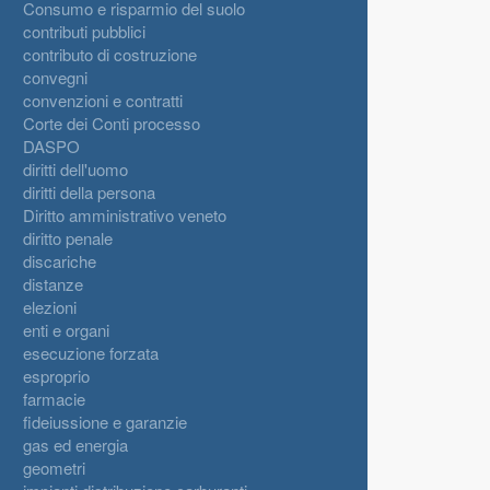
Consumo e risparmio del suolo
contributi pubblici
contributo di costruzione
convegni
convenzioni e contratti
Corte dei Conti processo
DASPO
diritti dell'uomo
diritti della persona
Diritto amministrativo veneto
diritto penale
discariche
distanze
elezioni
enti e organi
esecuzione forzata
esproprio
farmacie
fideiussione e garanzie
gas ed energia
geometri