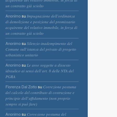
acquirente del relativo immobile, in forza di
un contratto già sciolto
Anonimo
su
Impugnazione dell’ordinanza
di demolizione e posizione del promissario
acquirente del relativo immobile, in forza di
un contratto già sciolto
Anonimo
su
Silenzio-inadempimento del
Comune sull’istanza del privato di progetto
urbanistico unitario
Anonimo
su
Le aree soggette a dissesto
idraulico ai sensi dell’art. 8 delle NTA del
PGRA
Fiorenza Dal Zotto
su
Correzione postuma
del calcolo del contributo di costruzione e
principio dell’affidamento (non proprio
sempre si può fare)
Anonimo
su
Correzione postuma del