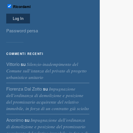
Ricordami
Password persa
COMMENTI RECENTI
Vittorio
su
Silenzio-inadempimento del
Comune sull’istanza del privato di progetto
urbanistico unitario
Fiorenza Dal Zotto
su
Impugnazione
dell’ordinanza di demolizione e posizione
del promissario acquirente del relativo
immobile, in forza di un contratto già sciolto
Anonimo
su
Impugnazione dell’ordinanza
di demolizione e posizione del promissario