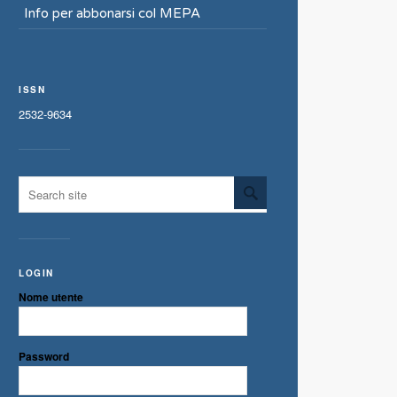
Info per abbonarsi col MEPA
ISSN
2532-9634
LOGIN
Nome utente
Password