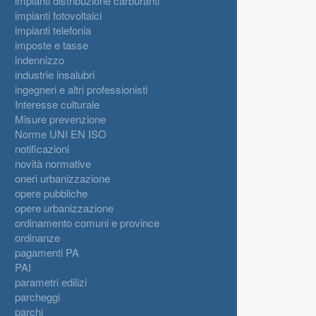
impianti distribuzione carburanti
impianti fotovoltaici
impianti telefonia
imposte e tasse
indennizzo
industrie insalubri
ingegneri e altri professionisti
Interesse culturale
Misure prevenzione
Norme UNI EN ISO
notificazioni
novità normative
oneri urbanizzazione
opere pubbliche
opere urbanizzazione
ordinamento comuni e province
ordinanze
pagamenti PA
PAI
parametri edilizi
parcheggi
parchi