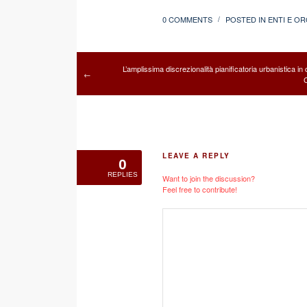
0 COMMENTS
POSTED IN
ENTI E OR
/
L’amplissima discrezionalità pianificatoria urbanistica in 
←
LEAVE A REPLY
0
REPLIES
Want to join the discussion?
Feel free to contribute!