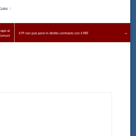
GANI
/
capo ai
Il PI non può porsi in diretto contrasto con il PAT
→
Comuni