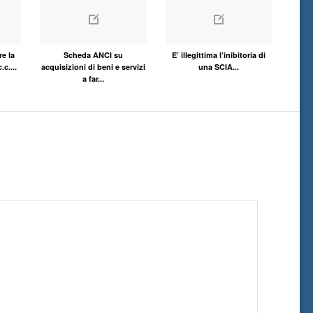
re la
Scheda ANCI su
E’ illegittima l’inibitoria di
.c....
acquisizioni di beni e servizi
una SCIA...
a far...