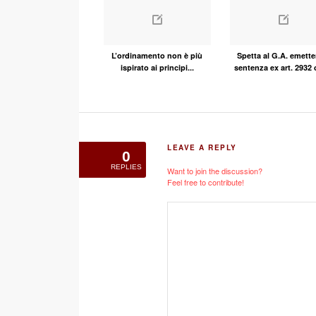
L’ordinamento non è più
Spetta al G.A. emette
ispirato ai principi...
sentenza ex art. 2932 c
LEAVE A REPLY
0
REPLIES
Want to join the discussion?
Feel free to contribute!