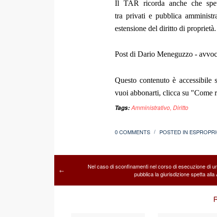
Il TAR ricorda anche che spett
tra privati e pubblica amministr
estensione del diritto di proprietà.
Post di Dario Meneguzzo - avvoc
Questo contenuto è accessibile s
vuoi abbonarti, clicca su "Come re
Amministrativo
,
Diritto
Tags:
0 COMMENTS
POSTED IN
ESPROPR
/
Nel caso di sconfinamenti nel corso di esecuzione di u
←
pubblica la giurisdizione spetta alla
R