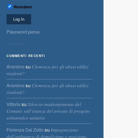
Ricordami
Password persa
COMMENTI RECENTI
Anonimo
su
Clemenza per gli abusi edilizi
risalenti?
Anonimo
su
Clemenza per gli abusi edilizi
risalenti?
Vittorio
su
Silenzio-inadempimento del
Comune sull’istanza del privato di progetto
urbanistico unitario
Fiorenza Dal Zotto
su
Impugnazione
dell’ordinanza di demolizione e posizione