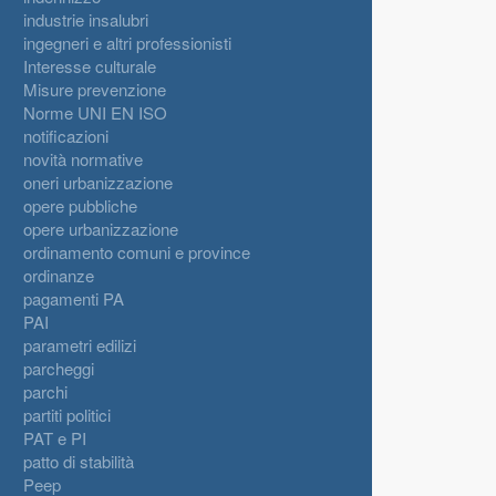
industrie insalubri
ingegneri e altri professionisti
Interesse culturale
Misure prevenzione
Norme UNI EN ISO
notificazioni
novità normative
oneri urbanizzazione
opere pubbliche
opere urbanizzazione
ordinamento comuni e province
ordinanze
pagamenti PA
PAI
parametri edilizi
parcheggi
parchi
partiti politici
PAT e PI
patto di stabilità
Peep