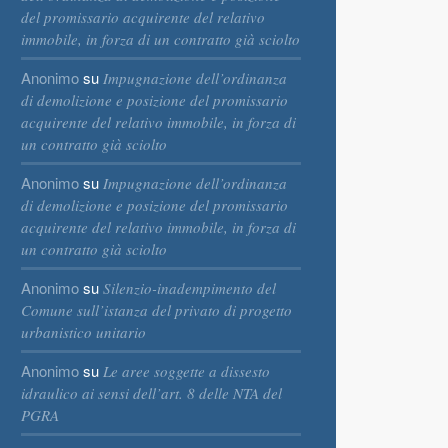
del promissario acquirente del relativo
immobile, in forza di un contratto già sciolto
Anonimo
su
Impugnazione dell’ordinanza
di demolizione e posizione del promissario
acquirente del relativo immobile, in forza di
un contratto già sciolto
Anonimo
su
Impugnazione dell’ordinanza
di demolizione e posizione del promissario
acquirente del relativo immobile, in forza di
un contratto già sciolto
Anonimo
su
Silenzio-inadempimento del
Comune sull’istanza del privato di progetto
urbanistico unitario
Anonimo
su
Le aree soggette a dissesto
idraulico ai sensi dell’art. 8 delle NTA del
PGRA