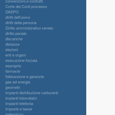
convenzioni e contratti
Corte dei Conti processo
DASPO
diritti dell'uomo
diritti della persona
Diritto amministrativo veneto
diritto penale
discariche
distanze
elezioni
enti e organi
esecuzione forzata
esproprio
farmacie
fideiussione e garanzie
gas ed energia
geometri
impianti distribuzione carburanti
impianti fotovoltaici
impianti telefonia
imposte e tasse
indennizzo