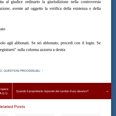
a al giudice ordinario la giurisdizione nella controversia
azione, avente ad oggetto la verifica della esistenza e della
ato
olo agli abbonati. Se sei abbonato, procedi con il login. Se
gistrarsi" sulla colonna azzurra a destra
IO
,
QUESTIONI PROCESSUALI
/
n’opera
Quando il proprietario risponde del cambio d’uso abusivo?
→
 A.G.O.
elated Posts