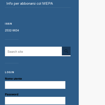
Info per abbonarsi col MEPA
ISSN
2532-9634
LOGIN
Nome utente
Password