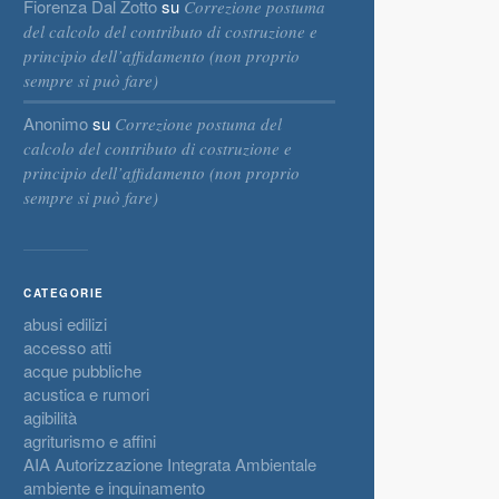
Fiorenza Dal Zotto
su
Correzione postuma
del calcolo del contributo di costruzione e
principio dell’affidamento (non proprio
sempre si può fare)
Anonimo
su
Correzione postuma del
calcolo del contributo di costruzione e
principio dell’affidamento (non proprio
sempre si può fare)
CATEGORIE
abusi edilizi
accesso atti
acque pubbliche
acustica e rumori
agibilità
agriturismo e affini
AIA Autorizzazione Integrata Ambientale
ambiente e inquinamento