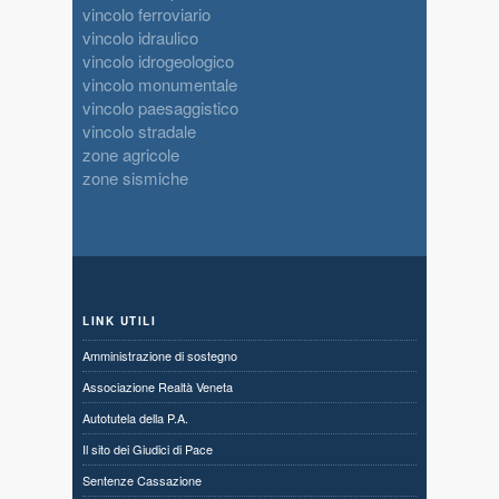
vincolo ferroviario
vincolo idraulico
vincolo idrogeologico
vincolo monumentale
vincolo paesaggistico
vincolo stradale
zone agricole
zone sismiche
LINK UTILI
Amministrazione di sostegno
Associazione Realtà Veneta
Autotutela della P.A.
Il sito dei Giudici di Pace
Sentenze Cassazione