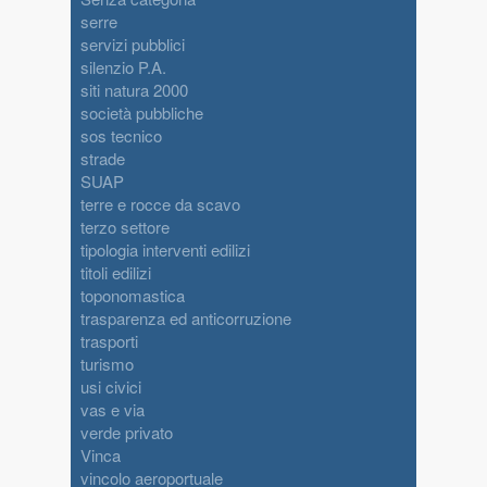
serre
servizi pubblici
silenzio P.A.
siti natura 2000
società pubbliche
sos tecnico
strade
SUAP
terre e rocce da scavo
terzo settore
tipologia interventi edilizi
titoli edilizi
toponomastica
trasparenza ed anticorruzione
trasporti
turismo
usi civici
vas e via
verde privato
Vinca
vincolo aeroportuale