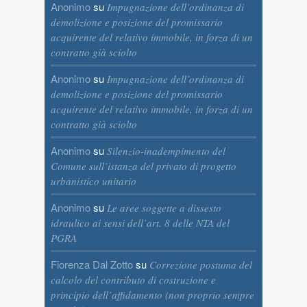
Anonimo
su
Impugnazione dell’ordinanza di
demolizione e posizione del promissario
acquirente del relativo immobile, in forza di un
contratto già sciolto
Anonimo
su
Impugnazione dell’ordinanza di
demolizione e posizione del promissario
acquirente del relativo immobile, in forza di un
contratto già sciolto
Anonimo
su
Silenzio-inadempimento del
Comune sull’istanza del privato di progetto
urbanistico unitario
Anonimo
su
Le aree soggette a dissesto
idraulico ai sensi dell’art. 8 delle NTA del
PGRA
Fiorenza Dal Zotto
su
Correzione postuma del
calcolo del contributo di costruzione e
principio dell’affidamento (non proprio sempre