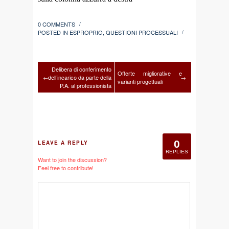
0 COMMENTS
/
POSTED IN
ESPROPRIO
,
QUESTIONI PROCESSUALI
/
Delibera di conferimento
Offerte migliorative e
←
dell’incarico da parte della
→
varianti progettuali
P.A. al professionista
0
LEAVE A REPLY
REPLIES
Want to join the discussion?
Feel free to contribute!