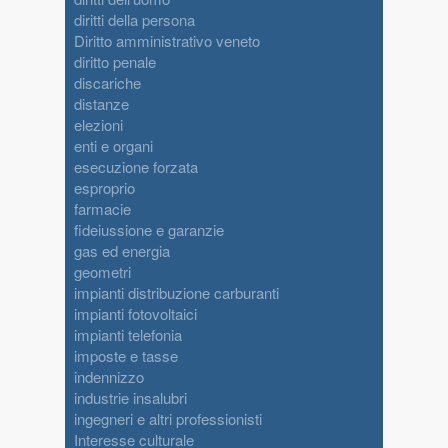
diritti della persona
Diritto amministrativo veneto
diritto penale
discariche
distanze
elezioni
enti e organi
esecuzione forzata
esproprio
farmacie
fideiussione e garanzie
gas ed energia
geometri
impianti distribuzione carburanti
impianti fotovoltaici
impianti telefonia
imposte e tasse
indennizzo
industrie insalubri
ingegneri e altri professionisti
Interesse culturale