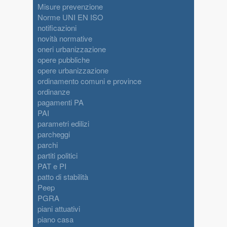
Misure prevenzione
Norme UNI EN ISO
notificazioni
novità normative
oneri urbanizzazione
opere pubbliche
opere urbanizzazione
ordinamento comuni e province
ordinanze
pagamenti PA
PAI
parametri edilizi
parcheggi
parchi
partiti politici
PAT e PI
patto di stabilità
Peep
PGRA
piani attuativi
piano casa