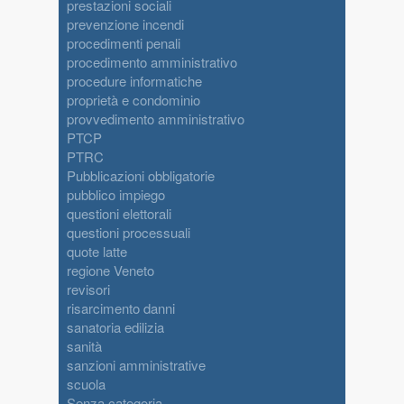
prestazioni sociali
prevenzione incendi
procedimenti penali
procedimento amministrativo
procedure informatiche
proprietà e condominio
provvedimento amministrativo
PTCP
PTRC
Pubblicazioni obbligatorie
pubblico impiego
questioni elettorali
questioni processuali
quote latte
regione Veneto
revisori
risarcimento danni
sanatoria edilizia
sanità
sanzioni amministrative
scuola
Senza categoria