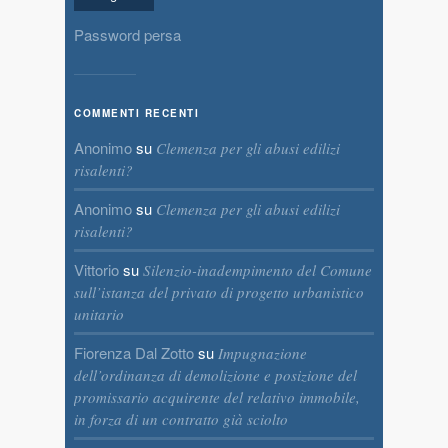
Password persa
COMMENTI RECENTI
Anonimo
su
Clemenza per gli abusi edilizi
risalenti?
Anonimo
su
Clemenza per gli abusi edilizi
risalenti?
Vittorio
su
Silenzio-inadempimento del Comune
sull’istanza del privato di progetto urbanistico
unitario
Fiorenza Dal Zotto
su
Impugnazione
dell’ordinanza di demolizione e posizione del
promissario acquirente del relativo immobile,
in forza di un contratto già sciolto