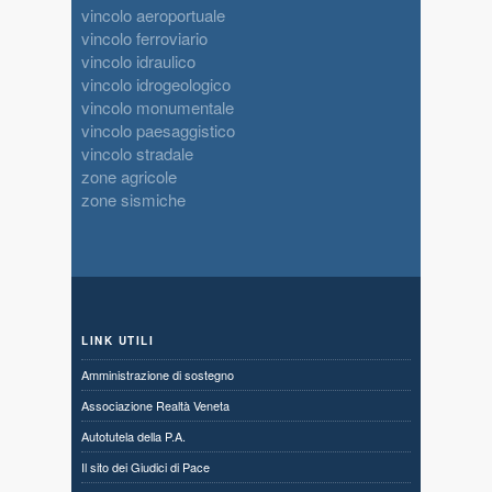
vincolo aeroportuale
vincolo ferroviario
vincolo idraulico
vincolo idrogeologico
vincolo monumentale
vincolo paesaggistico
vincolo stradale
zone agricole
zone sismiche
LINK UTILI
Amministrazione di sostegno
Associazione Realtà Veneta
Autotutela della P.A.
Il sito dei Giudici di Pace