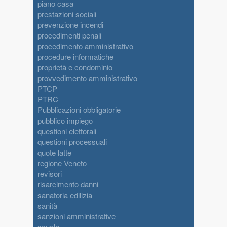
piano casa
prestazioni sociali
prevenzione incendi
procedimenti penali
procedimento amministrativo
procedure informatiche
proprietà e condominio
provvedimento amministrativo
PTCP
PTRC
Pubblicazioni obbligatorie
pubblico impiego
questioni elettorali
questioni processuali
quote latte
regione Veneto
revisori
risarcimento danni
sanatoria edilizia
sanità
sanzioni amministrative
scuola