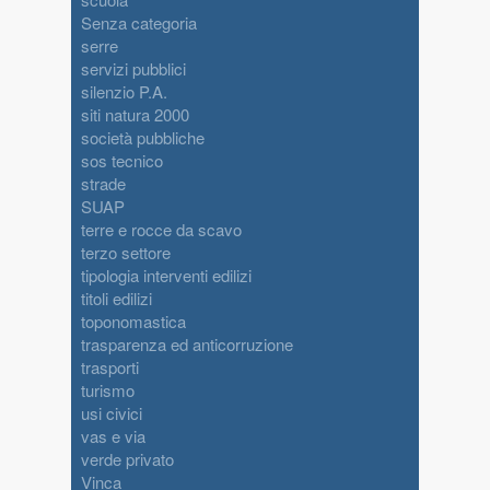
Senza categoria
serre
servizi pubblici
silenzio P.A.
siti natura 2000
società pubbliche
sos tecnico
strade
SUAP
terre e rocce da scavo
terzo settore
tipologia interventi edilizi
titoli edilizi
toponomastica
trasparenza ed anticorruzione
trasporti
turismo
usi civici
vas e via
verde privato
Vinca