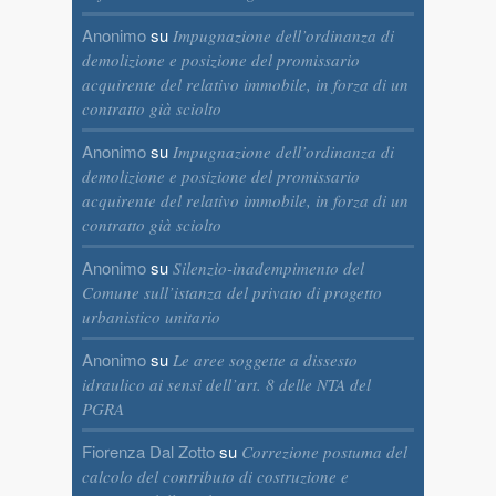
Anonimo
su
Impugnazione dell’ordinanza di
demolizione e posizione del promissario
acquirente del relativo immobile, in forza di un
contratto già sciolto
Anonimo
su
Impugnazione dell’ordinanza di
demolizione e posizione del promissario
acquirente del relativo immobile, in forza di un
contratto già sciolto
Anonimo
su
Silenzio-inadempimento del
Comune sull’istanza del privato di progetto
urbanistico unitario
Anonimo
su
Le aree soggette a dissesto
idraulico ai sensi dell’art. 8 delle NTA del
PGRA
Fiorenza Dal Zotto
su
Correzione postuma del
calcolo del contributo di costruzione e