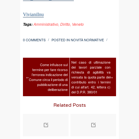
VivianiInu
Amministrativo
,
Diritto
,
Veneto
Tags:
0 COMMENTS
POSTED IN
NOVITÀ NORMATIVE
/
/
Nel caso di ultimazione
Come influisce sul
dei lavori parziale con
termine per fare ricorso
richiesta di agibilità va
l’erronea indicazione del
←
versata la quota parte del
→
Comune circa il periodo di
contributo entro i termini
pubblicazione di una
di cui all’art. 42, lettera c)
deliberazione
del D.P.R. 380/01
Related Posts