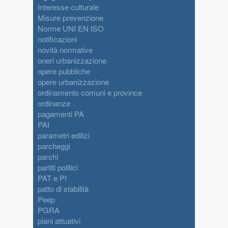
Interesse culturale
Misure prevenzione
Norme UNI EN ISO
notificazioni
novità normative
oneri urbanizzazione
opere pubbliche
opere urbanizzazione
ordinamento comuni e province
ordinanze
pagamenti PA
PAI
parametri edilizi
parcheggi
parchi
partiti politici
PAT e PI
patto di stabilità
Peep
PGRA
piani attuativi