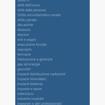
diritti dell'uomo
diritti della persona
Diritto amministrativo veneto
diritto penale
discariche
distanze
elezioni
enti e organi
esecuzione forzata
esproprio
farmacie
fideiussione e garanzie
gas ed energia
geometri
impianti distribuzione carburanti
impianti fotovoltaici
impianti telefonia
imposte e tasse
indennizzo
industrie insalubri
ingegneri e altri professionisti