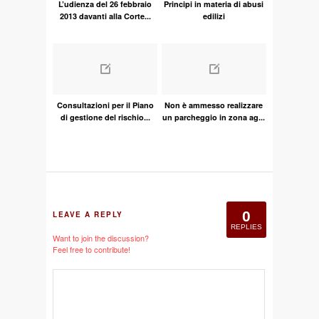
L’udienza del 26 febbraio
Principi in materia di abusi
2013 davanti alla Corte...
edilizi
Consultazioni per il Piano
Non è ammesso realizzare
di gestione del rischio...
un parcheggio in zona ag...
0
LEAVE A REPLY
REPLIES
Want to join the discussion?
Feel free to contribute!