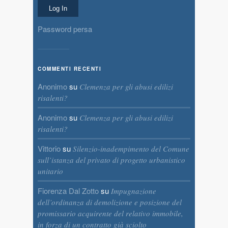
Password persa
COMMENTI RECENTI
Anonimo
su
Clemenza per gli abusi edilizi
risalenti?
Anonimo
su
Clemenza per gli abusi edilizi
risalenti?
Vittorio
su
Silenzio-inadempimento del Comune
sull’istanza del privato di progetto urbanistico
unitario
Fiorenza Dal Zotto
su
Impugnazione
dell’ordinanza di demolizione e posizione del
promissario acquirente del relativo immobile,
in forza di un contratto già sciolto