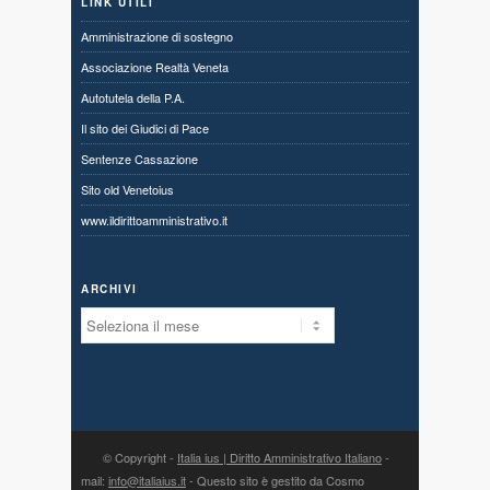
LINK UTILI
Amministrazione di sostegno
Associazione Realtà Veneta
Autotutela della P.A.
Il sito dei Giudici di Pace
Sentenze Cassazione
Sito old Venetoius
www.ildirittoamministrativo.it
ARCHIVI
Archivi
© Copyright -
Italia ius | Diritto Amministrativo Italiano
-
mail:
info@italiaius.it
- Questo sito è gestito da Cosmo