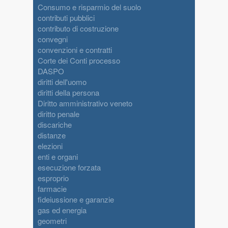
Consumo e risparmio del suolo
contributi pubblici
contributo di costruzione
convegni
convenzioni e contratti
Corte dei Conti processo
DASPO
diritti dell'uomo
diritti della persona
Diritto amministrativo veneto
diritto penale
discariche
distanze
elezioni
enti e organi
esecuzione forzata
esproprio
farmacie
fideiussione e garanzie
gas ed energia
geometri