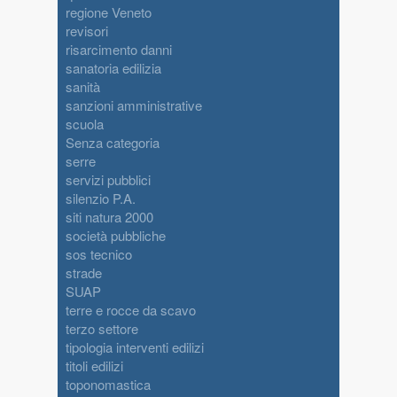
regione Veneto
revisori
risarcimento danni
sanatoria edilizia
sanità
sanzioni amministrative
scuola
Senza categoria
serre
servizi pubblici
silenzio P.A.
siti natura 2000
società pubbliche
sos tecnico
strade
SUAP
terre e rocce da scavo
terzo settore
tipologia interventi edilizi
titoli edilizi
toponomastica