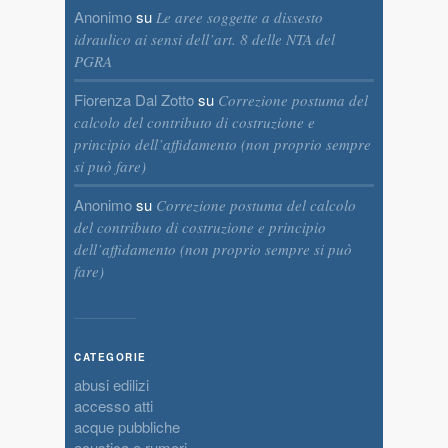
Anonimo
su
Le aree soggette a dissesto
idraulico ai sensi dell’art. 8 delle NTA del
PGRA
Fiorenza Dal Zotto
su
Correzione postuma del
calcolo del contributo di costruzione e
principio dell’affidamento (non proprio sempre
si può fare)
Anonimo
su
Correzione postuma del calcolo
del contributo di costruzione e principio
dell’affidamento (non proprio sempre si può
fare)
CATEGORIE
abusi edilizi
accesso atti
acque pubbliche
acustica e rumori