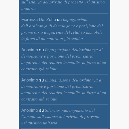
sull’istanza del privato di progetto urbanistico
unitario
Fiorenza Dal Zotto
su
Impugnazione
dell’ordinanza di demolizione e posizione del
promissario acquirente del relativo immobile,
in forza di un contratto già sciolto
Anonimo
su
Impugnazione dell’ordinanza di
demolizione e posizione del promissario
acquirente del relativo immobile, in forza di un
contratto già sciolto
Anonimo
su
Impugnazione dell’ordinanza di
demolizione e posizione del promissario
acquirente del relativo immobile, in forza di un
contratto già sciolto
Anonimo
su
Silenzio-inadempimento del
Comune sull’istanza del privato di progetto
urbanistico unitario