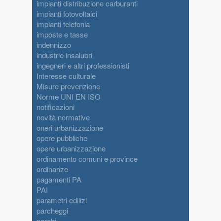
impianti distribuzione carburanti
impianti fotovoltaici
impianti telefonia
imposte e tasse
indennizzo
industrie insalubri
ingegneri e altri professionisti
Interesse culturale
Misure prevenzione
Norme UNI EN ISO
notificazioni
novità normative
oneri urbanizzazione
opere pubbliche
opere urbanizzazione
ordinamento comuni e province
ordinanze
pagamenti PA
PAI
parametri edilizi
parcheggi
parchi