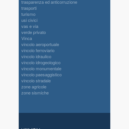
trasparenza ed anticorruzione
trasporti
turismo
usi civici
vas e via
verde privato
Vinca
vincolo aeroportuale
vincolo ferroviario
vincolo idraulico
vincolo idrogeologico
vincolo monumentale
vincolo paesaggistico
vincolo stradale
zone agricole
zone sismiche