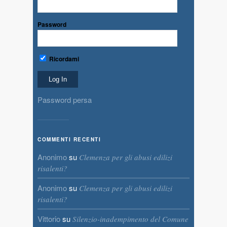
Password
Ricordami
Password persa
COMMENTI RECENTI
Anonimo
su
Clemenza per gli abusi edilizi
risalenti?
Anonimo
su
Clemenza per gli abusi edilizi
risalenti?
Vittorio
su
Silenzio-inadempimento del Comune