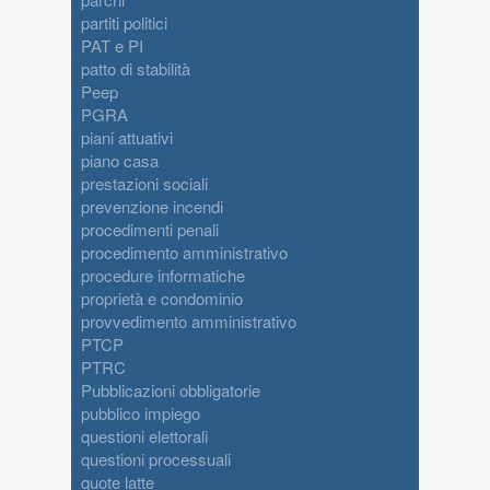
partiti politici
PAT e PI
patto di stabilità
Peep
PGRA
piani attuativi
piano casa
prestazioni sociali
prevenzione incendi
procedimenti penali
procedimento amministrativo
procedure informatiche
proprietà e condominio
provvedimento amministrativo
PTCP
PTRC
Pubblicazioni obbligatorie
pubblico impiego
questioni elettorali
questioni processuali
quote latte