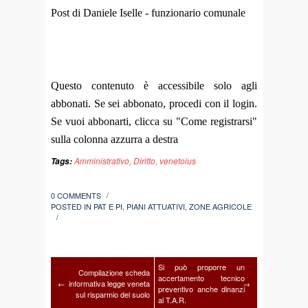
Post di Daniele Iselle - funzionario comunale
Questo contenuto è accessibile solo agli
abbonati. Se sei abbonato, procedi con il login.
Se vuoi abbonarti, clicca su "Come registrarsi"
sulla colonna azzurra a destra
Amministrativo
,
Diritto
,
venetoius
Tags:
0 COMMENTS
/
POSTED IN
PAT E PI
,
PIANI ATTUATIVI
,
ZONE AGRICOLE
/
Si può proporre un
Compilazione scheda
accertamento tecnico
←
informativa legge veneta
→
preventivo anche dinanzi
sul risparmio del suolo
al T.A.R.