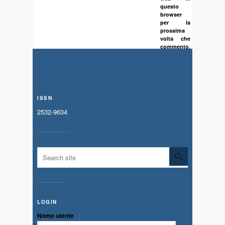
questo
browser
per la
prossima
volta che
commento.
ISSN
2532-9634
LOGIN
Nome utente