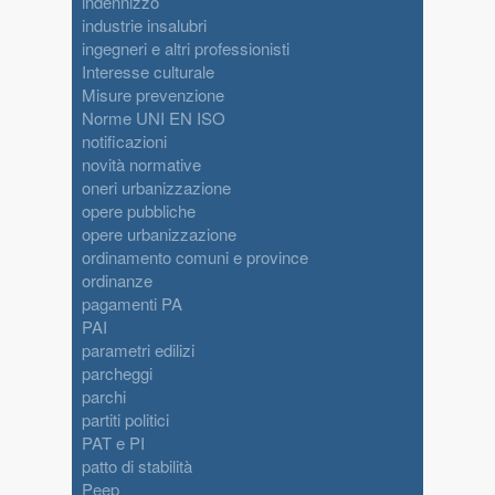
indennizzo
industrie insalubri
ingegneri e altri professionisti
Interesse culturale
Misure prevenzione
Norme UNI EN ISO
notificazioni
novità normative
oneri urbanizzazione
opere pubbliche
opere urbanizzazione
ordinamento comuni e province
ordinanze
pagamenti PA
PAI
parametri edilizi
parcheggi
parchi
partiti politici
PAT e PI
patto di stabilità
Peep