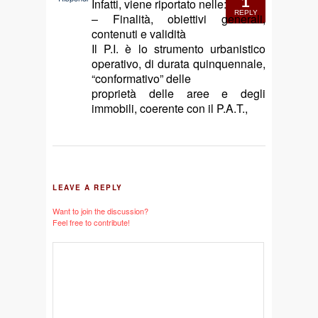
1
Infatti, viene riportato nelle:
REPLY
– Finalità, obiettivi generali,
contenuti e validità
Il P.I. è lo strumento urbanistico
operativo, di durata quinquennale,
“conformativo” delle
proprietà delle aree e degli
immobili, coerente con il P.A.T.,
LEAVE A REPLY
Want to join the discussion?
Feel free to contribute!