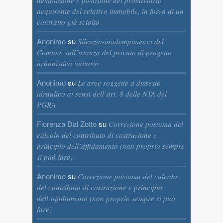
demolizione e posizione del promissario
acquirente del relativo immobile, in forza di un
contratto già sciolto
Anonimo
su
Silenzio-inadempimento del
Comune sull’istanza del privato di progetto
urbanistico unitario
Anonimo
su
Le aree soggette a dissesto
idraulico ai sensi dell’art. 8 delle NTA del
PGRA
Fiorenza Dal Zotto
su
Correzione postuma del
calcolo del contributo di costruzione e
principio dell’affidamento (non proprio sempre
si può fare)
Anonimo
su
Correzione postuma del calcolo
del contributo di costruzione e principio
dell’affidamento (non proprio sempre si può
fare)