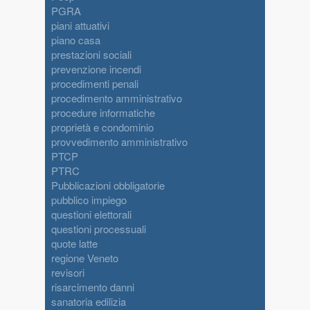
PGRA
piani attuativi
piano casa
prestazioni sociali
prevenzione incendi
procedimenti penali
procedimento amministrativo
procedure informatiche
proprietà e condominio
provvedimento amministrativo
PTCP
PTRC
Pubblicazioni obbligatorie
pubblico impiego
questioni elettorali
questioni processuali
quote latte
regione Veneto
revisori
risarcimento danni
sanatoria edilizia