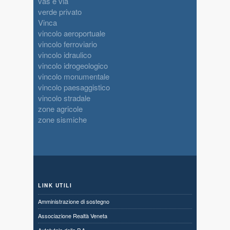
vas e via
verde privato
Vinca
vincolo aeroportuale
vincolo ferroviario
vincolo idraulico
vincolo idrogeologico
vincolo monumentale
vincolo paesaggistico
vincolo stradale
zone agricole
zone sismiche
LINK UTILI
Amministrazione di sostegno
Associazione Realtà Veneta