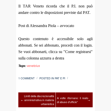
Il TAR Veneto ricorda che il P.I. non può
andare contro le disposizioni previste dal PAT.
Post di Alessandra Piola – avvocato
Questo contenuto è accessibile solo agli
abbonati. Se sei abbonato, procedi con il login.
Se vuoi abbonarti, clicca su "Come registrarsi"
sulla colonna azzurra a destra
venetoius
Tags:
1 COMMENT
POSTED IN
PAT E PI
/
/
Limiti della discrezionalità
A volte ritornano: il reato
←
amministrativa in materia
→
di abuso d’ufficio*
urbanistica