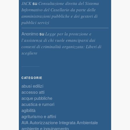
su
JACK
Consultazione diretta del Sistema
Informativo del Casellario da parte delle
amministrazioni pubbliche e dei gestori di
pubblici servizi
Anonimo
su
Legge per la protezione e
l’assistenza di chi vuole emanciparsi dai
contesti di criminalità organizzata: Liberi di
scegliere
CATEGORIE
abusi edilizi
accesso atti
acque pubbliche
acustica e rumori
agibilità
agriturismo e affini
AIA Autorizzazione Integrata Ambientale
ambiente e inquinamento