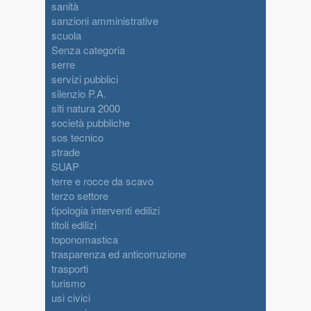
sanità
sanzioni amministrative
scuola
Senza categoria
serre
servizi pubblici
silenzio P.A.
siti natura 2000
società pubbliche
sos tecnico
strade
SUAP
terre e rocce da scavo
terzo settore
tipologia interventi edilizi
titoli edilizi
toponomastica
trasparenza ed anticorruzione
trasporti
turismo
usi civici