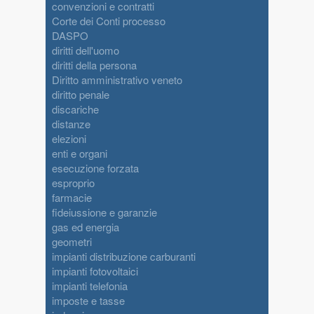
convenzioni e contratti
Corte dei Conti processo
DASPO
diritti dell'uomo
diritti della persona
Diritto amministrativo veneto
diritto penale
discariche
distanze
elezioni
enti e organi
esecuzione forzata
esproprio
farmacie
fideiussione e garanzie
gas ed energia
geometri
impianti distribuzione carburanti
impianti fotovoltaici
impianti telefonia
imposte e tasse