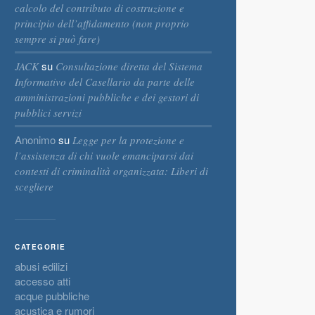
calcolo del contributo di costruzione e
principio dell’affidamento (non proprio
sempre si può fare)
su
JACK
Consultazione diretta del Sistema
Informativo del Casellario da parte delle
amministrazioni pubbliche e dei gestori di
pubblici servizi
Anonimo
su
Legge per la protezione e
l’assistenza di chi vuole emanciparsi dai
contesti di criminalità organizzata: Liberi di
scegliere
CATEGORIE
abusi edilizi
accesso atti
acque pubbliche
acustica e rumori