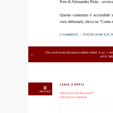
Post di Alessandra Piola – avvoc
Questo contenuto è accessibile s
vuoi abbonarti, clicca su "Come re
0 COMMENTS
POSTED IN
PAT E PI
,
P
/
Che cos’è la ristrutturazione edilizia nell’art. 3, co. 1, lett
←
d.P.R. 38
LEAVE A REPLY
0
REPLIES
Want to join the discussion?
Feel free to contribute!