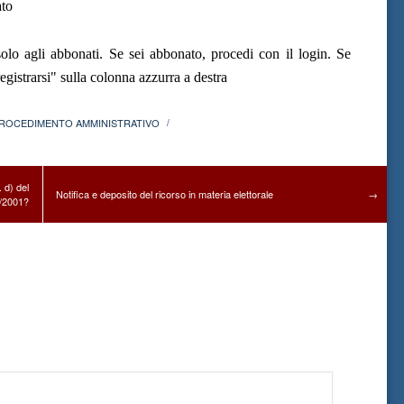
ato
olo agli abbonati. Se sei abbonato, procedi con il login. Se
gistrarsi" sulla colonna azzurra a destra
ROCEDIMENTO AMMINISTRATIVO
/
. d) del
Notifica e deposito del ricorso in materia elettorale
→
0/2001?