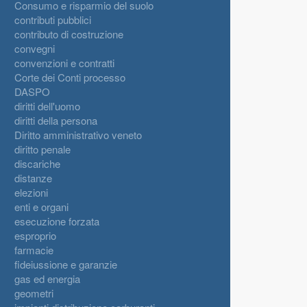
Consumo e risparmio del suolo
contributi pubblici
contributo di costruzione
convegni
convenzioni e contratti
Corte dei Conti processo
DASPO
diritti dell'uomo
diritti della persona
Diritto amministrativo veneto
diritto penale
discariche
distanze
elezioni
enti e organi
esecuzione forzata
esproprio
farmacie
fideiussione e garanzie
gas ed energia
geometri