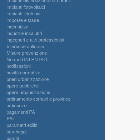
impianti distribuzione carburanti
impianti fotovoltaici
impianti telefonia
imposte e tasse
indennizzo
industrie insalubri
ingegneri e altri professionisti
Interesse culturale
Misure prevenzione
Norme UNI EN ISO
notificazioni
novità normative
oneri urbanizzazione
opere pubbliche
opere urbanizzazione
ordinamento comuni e province
ordinanze
pagamenti PA
PAI
parametri edilizi
parcheggi
parchi