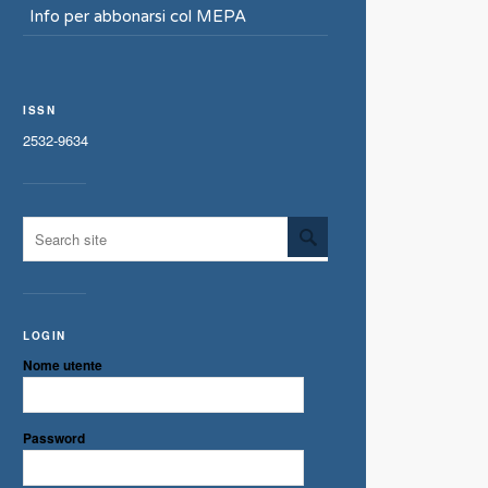
Info per abbonarsi col MEPA
ISSN
2532-9634
LOGIN
Nome utente
Password