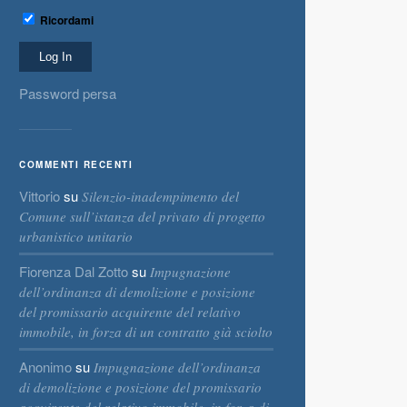
Ricordami
Password persa
COMMENTI RECENTI
Vittorio
su
Silenzio-inadempimento del
Comune sull’istanza del privato di progetto
urbanistico unitario
Fiorenza Dal Zotto
su
Impugnazione
dell’ordinanza di demolizione e posizione
del promissario acquirente del relativo
immobile, in forza di un contratto già sciolto
Anonimo
su
Impugnazione dell’ordinanza
di demolizione e posizione del promissario