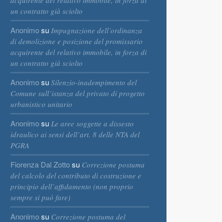
acquirente del relativo immobile, in forza di
un contratto già sciolto
Anonimo
su
Impugnazione dell’ordinanza
di demolizione e posizione del promissario
acquirente del relativo immobile, in forza di
un contratto già sciolto
Anonimo
su
Silenzio-inadempimento del
Comune sull’istanza del privato di progetto
urbanistico unitario
Anonimo
su
Le aree soggette a dissesto
idraulico ai sensi dell’art. 8 delle NTA del
PGRA
Fiorenza Dal Zotto
su
Correzione postuma
del calcolo del contributo di costruzione e
principio dell’affidamento (non proprio
sempre si può fare)
Anonimo
su
Correzione postuma del