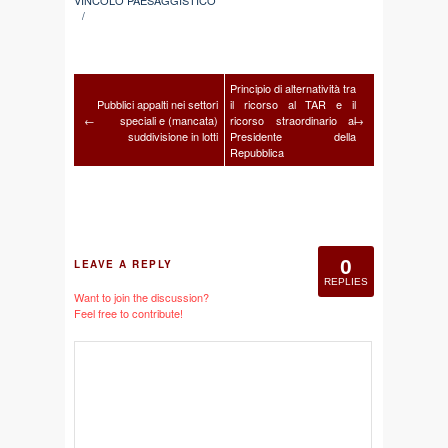
VINCOLO PAESAGGISTICO
/
Principio di alternatività tra
Pubblici appalti nei settori
il ricorso al TAR e il
←
speciali e (mancata)
ricorso straordinario al
→
suddivisione in lotti
Presidente della
Repubblica
0
LEAVE A REPLY
REPLIES
Want to join the discussion?
Feel free to contribute!