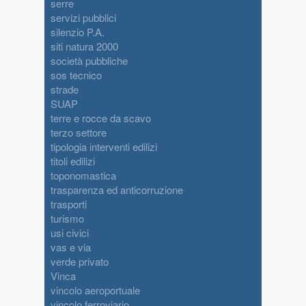
serre
servizi pubblici
silenzio P.A.
siti natura 2000
società pubbliche
sos tecnico
strade
SUAP
terre e rocce da scavo
terzo settore
tipologia interventi edilizi
titoli edilizi
toponomastica
trasparenza ed anticorruzione
trasporti
turismo
usi civici
vas e via
verde privato
Vinca
vincolo aeroportuale
vincolo ferroviario