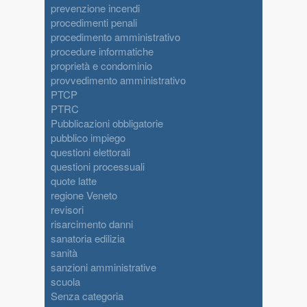
prevenzione incendi
procedimenti penali
procedimento amministrativo
procedure informatiche
proprietà e condominio
provvedimento amministrativo
PTCP
PTRC
Pubblicazioni obbligatorie
pubblico impiego
questioni elettorali
questioni processuali
quote latte
regione Veneto
revisori
risarcimento danni
sanatoria edilizia
sanità
sanzioni amministrative
scuola
Senza categoria