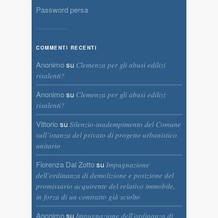
Password persa
COMMENTI RECENTI
Anonimo
su
Clemenza per gli abusi edilizi
risalenti?
Anonimo
su
Clemenza per gli abusi edilizi
risalenti?
Vittorio
su
Silenzio-inadempimento del Comune
sull’istanza del privato di progetto urbanistico
unitario
Fiorenza Dal Zotto
su
Impugnazione
dell’ordinanza di demolizione e posizione del
promissario acquirente del relativo immobile,
in forza di un contratto già sciolto
Anonimo
su
Impugnazione dell’ordinanza di