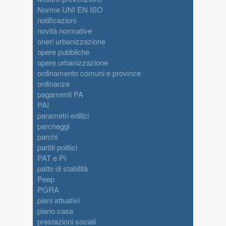
Norme UNI EN ISO
notificazioni
novità normative
oneri urbanizzazione
opere pubbliche
opere urbanizzazione
ordinamento comuni e province
ordinanze
pagamenti PA
PAI
parametri edilizi
parcheggi
parchi
partiti politici
PAT e PI
patto di stabilità
Peep
PGRA
piani attuativi
piano casa
prestazioni sociali