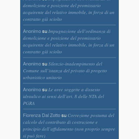
demolizione e posizione del promissario
acquirente del relativo immobile, in forza di un
contratto già sciolto
Anonimo
su
Impugnazione dell’ordinanza di
demolizione e posizione del promissario
acquirente del relativo immobile, in forza di un
contratto già sciolto
Anonimo
su
Silenzio-inadempimento del
Comune sull’istanza del privato di progetto
urbanistico unitario
Anonimo
su
Le aree soggette a dissesto
idraulico ai sensi dell’art. 8 delle NTA del
PGRA
Fiorenza Dal Zotto
su
Correzione postuma del
calcolo del contributo di costruzione e
principio dell’affidamento (non proprio sempre
si può fare)