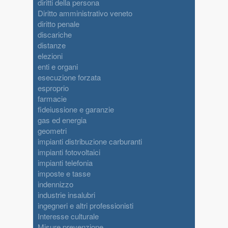
diritti della persona
Diritto amministrativo veneto
diritto penale
discariche
distanze
elezioni
enti e organi
esecuzione forzata
esproprio
farmacie
fideiussione e garanzie
gas ed energia
geometri
impianti distribuzione carburanti
impianti fotovoltaici
impianti telefonia
imposte e tasse
indennizzo
industrie insalubri
ingegneri e altri professionisti
Interesse culturale
Misure prevenzione