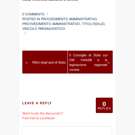
0 COMMENTS
/
POSTED IN
PROCEDIMENTO AMMINISTRATIVO
,
PROVVEDIMENTO AMMINISTRATIVO
,
TITOLI EDILIZI
,
VINCOLO PAESAGGISTICO
/
Il Consiglio di Stato sul
DM 1444/68 e la
←
Ritiro degli aiuti di Stato
→
legislazione regionale
veneta
0
LEAVE A REPLY
REPLIES
Want to join the discussion?
Feel free to contribute!