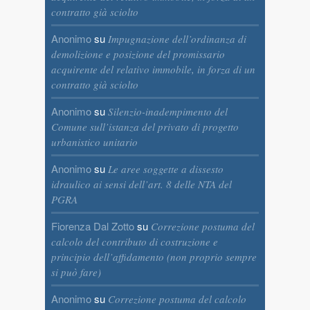
contratto già sciolto
Anonimo
su
Impugnazione dell’ordinanza di
demolizione e posizione del promissario
acquirente del relativo immobile, in forza di un
contratto già sciolto
Anonimo
su
Silenzio-inadempimento del
Comune sull’istanza del privato di progetto
urbanistico unitario
Anonimo
su
Le aree soggette a dissesto
idraulico ai sensi dell’art. 8 delle NTA del
PGRA
Fiorenza Dal Zotto
su
Correzione postuma del
calcolo del contributo di costruzione e
principio dell’affidamento (non proprio sempre
si può fare)
Anonimo
su
Correzione postuma del calcolo