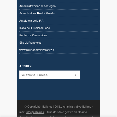
Amministrazione di sostegno
Associazione Realtà Veneta
Autotutela della P.A.
Il sito dei Giudici di Pace
Sentenze Cassazione
Sito old Venetoius
www.ildirittoamministrativo.it
ARCHIVI
Archivi
© Copyright -
Italia ius | Diritto Amministrativo Italiano
-
mail:
info@italiaius.it
- Questo sito è gestito da Cosmo