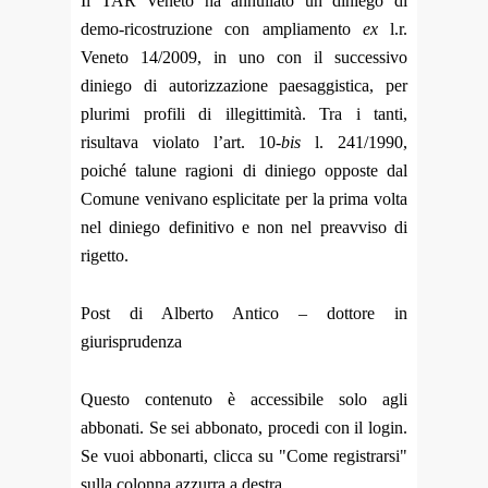
Il TAR Veneto ha annullato un diniego di
demo-ricostruzione con ampliamento
ex
l.r.
Veneto 14/2009, in uno con il successivo
diniego di autorizzazione paesaggistica, per
plurimi profili di illegittimità. Tra i tanti,
risultava violato l’art. 10-
bis
l. 241/1990,
poiché talune ragioni di diniego opposte dal
Comune venivano esplicitate per la prima volta
nel diniego definitivo e non nel preavviso di
rigetto.
Post di Alberto Antico – dottore in
giurisprudenza
Questo contenuto è accessibile solo agli
abbonati. Se sei abbonato, procedi con il login.
Se vuoi abbonarti, clicca su "Come registrarsi"
sulla colonna azzurra a destra