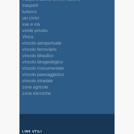
trasporti
turismo
usi civici
vas e via
verde privato
Vinca
vincolo aeroportuale
vincolo ferroviario
vincolo idraulico
vincolo idrogeologico
vincolo monumentale
vincolo paesaggistico
vincolo stradale
zone agricole
zone sismiche
LINK UTILI