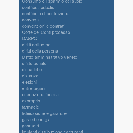
Consumo e risparmio del suolo
contributi pubblici
contributo di costruzione
convegni
convenzioni e contratti
Corte dei Conti processo
DASPO
diritti dell'uomo
diritti della persona
Diritto amministrativo veneto
diritto penale
discariche
distanze
elezioni
enti e organi
esecuzione forzata
esproprio
farmacie
fideiussione e garanzie
gas ed energia
geometri
impianti distribuzione carburanti