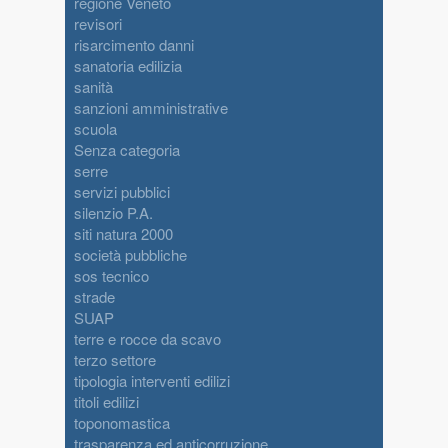
regione Veneto
revisori
risarcimento danni
sanatoria edilizia
sanità
sanzioni amministrative
scuola
Senza categoria
serre
servizi pubblici
silenzio P.A.
siti natura 2000
società pubbliche
sos tecnico
strade
SUAP
terre e rocce da scavo
terzo settore
tipologia interventi edilizi
titoli edilizi
toponomastica
trasparenza ed anticorruzione