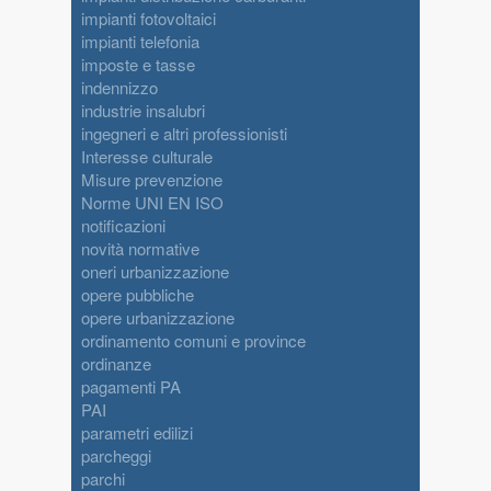
impianti fotovoltaici
impianti telefonia
imposte e tasse
indennizzo
industrie insalubri
ingegneri e altri professionisti
Interesse culturale
Misure prevenzione
Norme UNI EN ISO
notificazioni
novità normative
oneri urbanizzazione
opere pubbliche
opere urbanizzazione
ordinamento comuni e province
ordinanze
pagamenti PA
PAI
parametri edilizi
parcheggi
parchi