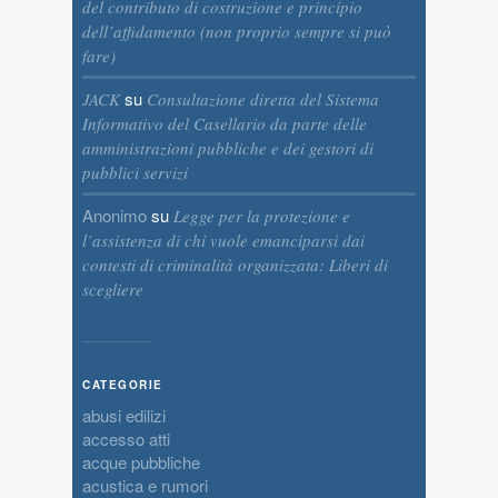
del contributo di costruzione e principio
dell’affidamento (non proprio sempre si può
fare)
su
JACK
Consultazione diretta del Sistema
Informativo del Casellario da parte delle
amministrazioni pubbliche e dei gestori di
pubblici servizi
Anonimo
su
Legge per la protezione e
l’assistenza di chi vuole emanciparsi dai
contesti di criminalità organizzata: Liberi di
scegliere
CATEGORIE
abusi edilizi
accesso atti
acque pubbliche
acustica e rumori