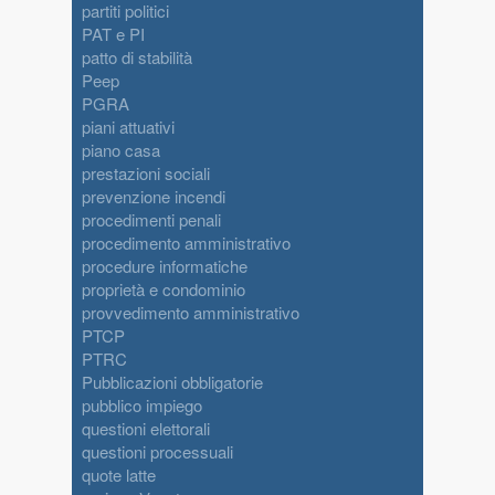
partiti politici
PAT e PI
patto di stabilità
Peep
PGRA
piani attuativi
piano casa
prestazioni sociali
prevenzione incendi
procedimenti penali
procedimento amministrativo
procedure informatiche
proprietà e condominio
provvedimento amministrativo
PTCP
PTRC
Pubblicazioni obbligatorie
pubblico impiego
questioni elettorali
questioni processuali
quote latte