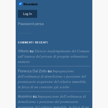
Ricordami
Password persa
COMMENTI RECENTI
Vittorio
su
Silenzio-inadempimento del Comune
sull’istanza del privato di progetto urbanistico
unitario
Fiorenza Dal Zotto
su
Impugnazione
dell’ordinanza di demolizione e posizione del
promissario acquirente del relativo immobile,
in forza di un contratto già sciolto
Anonimo
su
Impugnazione dell’ordinanza di
demolizione e posizione del promissario
acquirente del relativo immobile, in forza di un