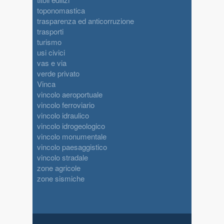
toponomastica
trasparenza ed anticorruzione
trasporti
turismo
usi civici
vas e via
verde privato
Vinca
vincolo aeroportuale
vincolo ferroviario
vincolo idraulico
vincolo idrogeologico
vincolo monumentale
vincolo paesaggistico
vincolo stradale
zone agricole
zone sismiche