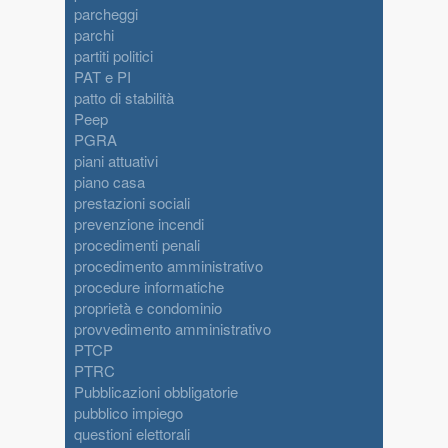
parcheggi
parchi
partiti politici
PAT e PI
patto di stabilità
Peep
PGRA
piani attuativi
piano casa
prestazioni sociali
prevenzione incendi
procedimenti penali
procedimento amministrativo
procedure informatiche
proprietà e condominio
provvedimento amministrativo
PTCP
PTRC
Pubblicazioni obbligatorie
pubblico impiego
questioni elettorali