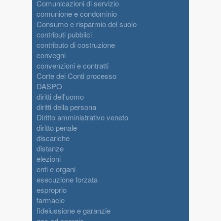
Comunicazioni di servizio
comunione e condominio
Consumo e risparmio del suolo
contributi pubblici
contributo di costruzione
convegni
convenzioni e contratti
Corte dei Conti processo
DASPO
diritti dell'uomo
diritti della persona
Diritto amministrativo veneto
diritto penale
discariche
distanze
elezioni
enti e organi
esecuzione forzata
esproprio
farmacie
fideiussione e garanzie
gas ed energia