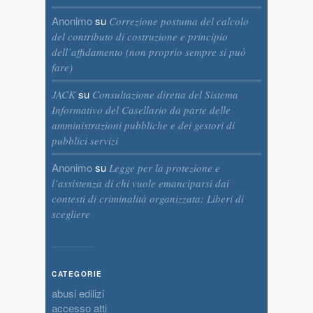
Anonimo
su
Correzione postuma del calcolo
del contributo di costruzione e principio
dell’affidamento (non proprio sempre si può
fare)
su
JACK
Consultazione diretta del Sistema
Informativo del Casellario da parte delle
amministrazioni pubbliche e dei gestori di
pubblici servizi
Anonimo
su
Legge per la protezione e
l’assistenza di chi vuole emanciparsi dai
contesti di criminalità organizzata: Liberi di
scegliere
CATEGORIE
abusi edilizi
accesso atti