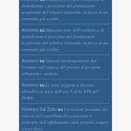
demolizione e posizione del promissario
acquirente del relativo immobile, in forza di un
contratto già sciolto
Anonimo
su
Impugnazione dell’ordinanza di
demolizione e posizione del promissario
acquirente del relativo immobile, in forza di un
contratto già sciolto
Anonimo
su
Silenzio-inadempimento del
Comune sull’istanza del privato di progetto
urbanistico unitario
Anonimo
su
Le aree soggette a dissesto
idraulico ai sensi dell’art. 8 delle NTA del
PGRA
Fiorenza Dal Zotto
su
Correzione postuma del
calcolo del contributo di costruzione e
principio dell’affidamento (non proprio sempre
si può fare)