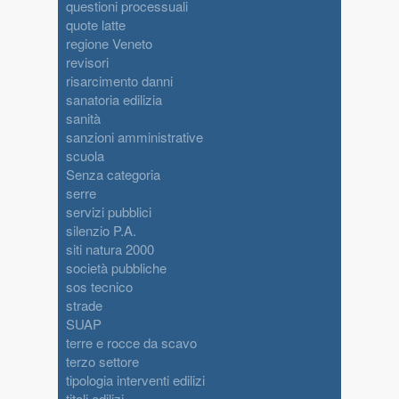
questioni processuali
quote latte
regione Veneto
revisori
risarcimento danni
sanatoria edilizia
sanità
sanzioni amministrative
scuola
Senza categoria
serre
servizi pubblici
silenzio P.A.
siti natura 2000
società pubbliche
sos tecnico
strade
SUAP
terre e rocce da scavo
terzo settore
tipologia interventi edilizi
titoli edilizi