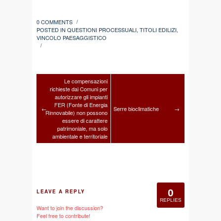
0 COMMENTS
/
POSTED IN
QUESTIONI PROCESSUALI
,
TITOLI EDILIZI
,
VINCOLO PAESAGGISTICO
/
Le compensazioni
richieste dai Comuni per
autorizzare gli impianti
FER (Fonte di Energia
←
Serre bioclimatiche
→
Rinnovabile) non possono
essere di carattere
patrimoniale, ma solo
ambientale e territoriale
0
LEAVE A REPLY
REPLIES
Want to join the discussion?
Feel free to contribute!