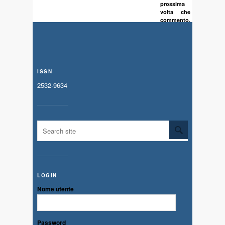
prossima
volta che
commento.
ISSN
2532-9634
LOGIN
Nome utente
Password