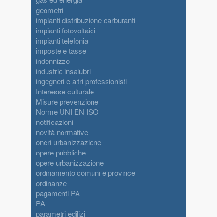
geometri
impianti distribuzione carburanti
impianti fotovoltaici
impianti telefonia
imposte e tasse
indennizzo
industrie insalubri
ingegneri e altri professionisti
Interesse culturale
Misure prevenzione
Norme UNI EN ISO
notificazioni
novità normative
oneri urbanizzazione
opere pubbliche
opere urbanizzazione
ordinamento comuni e province
ordinanze
pagamenti PA
PAI
parametri edilizi