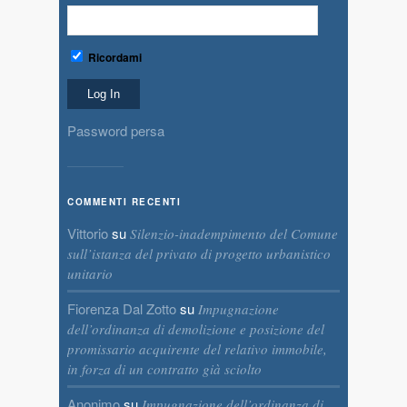
Ricordami
Password persa
COMMENTI RECENTI
Vittorio
su
Silenzio-inadempimento del Comune
sull’istanza del privato di progetto urbanistico
unitario
Fiorenza Dal Zotto
su
Impugnazione
dell’ordinanza di demolizione e posizione del
promissario acquirente del relativo immobile,
in forza di un contratto già sciolto
Anonimo
su
Impugnazione dell’ordinanza di