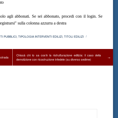
ato
olo agli abbonati. Se sei abbonato, procedi con il login. Se
gistrarsi" sulla colonna azzurra a destra
I PUBBLICI
,
TIPOLOGIA INTERVENTI EDILIZI
,
TITOLI EDILIZI
/
Chissà chi lo sa cos’è la ristrutturazione edilizia: il caso della
 strada
→
demolizione con ricostruzione infedele (su diverso sedime)