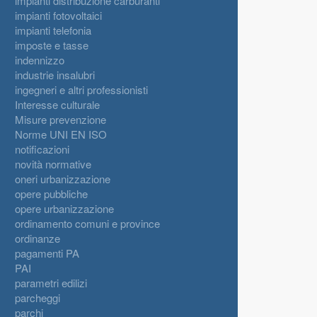
impianti distribuzione carburanti
impianti fotovoltaici
impianti telefonia
imposte e tasse
indennizzo
industrie insalubri
ingegneri e altri professionisti
Interesse culturale
Misure prevenzione
Norme UNI EN ISO
notificazioni
novità normative
oneri urbanizzazione
opere pubbliche
opere urbanizzazione
ordinamento comuni e province
ordinanze
pagamenti PA
PAI
parametri edilizi
parcheggi
parchi