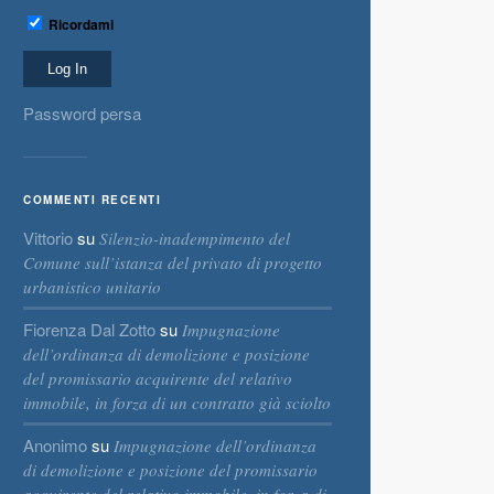
Ricordami
Password persa
COMMENTI RECENTI
Vittorio
su
Silenzio-inadempimento del
Comune sull’istanza del privato di progetto
urbanistico unitario
Fiorenza Dal Zotto
su
Impugnazione
dell’ordinanza di demolizione e posizione
del promissario acquirente del relativo
immobile, in forza di un contratto già sciolto
Anonimo
su
Impugnazione dell’ordinanza
di demolizione e posizione del promissario