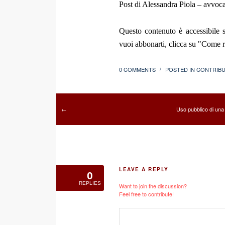
Post di Alessandra Piola – avvoc
Questo contenuto è accessibile s
vuoi abbonarti, clicca su "Come re
0 COMMENTS
POSTED IN
CONTRIBUT
/
Uso pubblico di una
←
LEAVE A REPLY
0
REPLIES
Want to join the discussion?
Feel free to contribute!