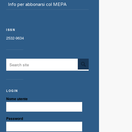
Info per abbonarsi col MEPA
ISSN
2532-9634
LOGIN
Nome utente
Password