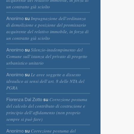
acquirente del relativo immobile, in forza di
un contratto già sciolto
Anonimo
su
Impugnazione dell’ordinanza
di demolizione e posizione del promissario
acquirente del relativo immobile, in forza di
un contratto già sciolto
Anonimo
su
Silenzio-inadempimento del
Comune sull’istanza del privato di progetto
urbanistico unitario
Anonimo
su
Le aree soggette a dissesto
idraulico ai sensi dell’art. 8 delle NTA del
PGRA
Fiorenza Dal Zotto
su
Correzione postuma
del calcolo del contributo di costruzione e
principio dell’affidamento (non proprio
sempre si può fare)
Anonimo
su
Correzione postuma del