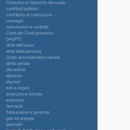
Consumo e risparmio del suolo
contributi pubblici
contributo di costruzione
convegni
convenzioni e contratti
Corte dei Conti processo
DASPO
diritti dell'uomo
diritti della persona
Diritto amministrativo veneto
diritto penale
discariche
distanze
elezioni
enti e organi
esecuzione forzata
esproprio
farmacie
fideiussione e garanzie
gas ed energia
geometri