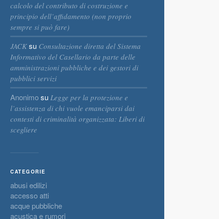
calcolo del contributo di costruzione e
principio dell’affidamento (non proprio
sempre si può fare)
su
JACK
Consultazione diretta del Sistema
Informativo del Casellario da parte delle
amministrazioni pubbliche e dei gestori di
pubblici servizi
Anonimo
su
Legge per la protezione e
l’assistenza di chi vuole emanciparsi dai
contesti di criminalità organizzata: Liberi di
scegliere
CATEGORIE
abusi edilizi
accesso atti
acque pubbliche
acustica e rumori