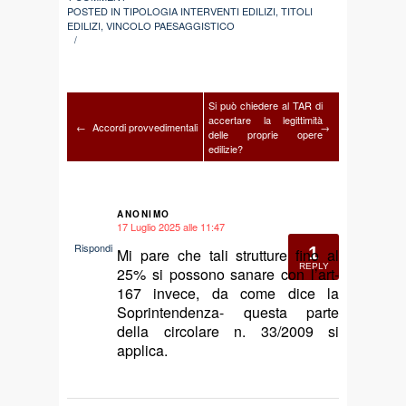
POSTED IN
TIPOLOGIA INTERVENTI EDILIZI
,
TITOLI
EDILIZI
,
VINCOLO PAESAGGISTICO
/
Si può chiedere al TAR di
accertare la legittimità
←
Accordi provvedimentali
→
delle proprie opere
edilizie?
ANONIMO
17 Luglio 2025 alle 11:47
says:
Rispondi
1
Mi pare che tali strutture fino al
REPLY
25% si possono sanare con l’art-
167 invece, da come dice la
Soprintendenza- questa parte
della circolare n. 33/2009 si
applica.