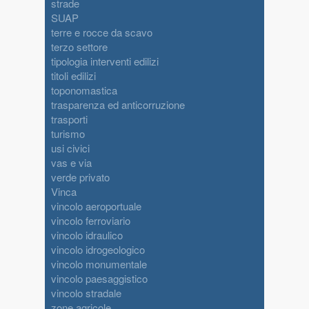
strade
SUAP
terre e rocce da scavo
terzo settore
tipologia interventi edilizi
titoli edilizi
toponomastica
trasparenza ed anticorruzione
trasporti
turismo
usi civici
vas e via
verde privato
Vinca
vincolo aeroportuale
vincolo ferroviario
vincolo idraulico
vincolo idrogeologico
vincolo monumentale
vincolo paesaggistico
vincolo stradale
zone agricole