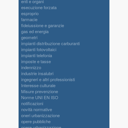
enti e organi
esecuzione forzata
esproprio
farmacie
fideiussione e garanzie
gas ed energia
geometri
impianti distribuzione carburanti
impianti fotovoltaici
impianti telefonia
imposte e tasse
indennizzo
industrie insalubri
ingegneri e altri professionisti
Interesse culturale
Misure prevenzione
Norme UNI EN ISO
notificazioni
novità normative
oneri urbanizzazione
opere pubbliche
opere urbanizzazione