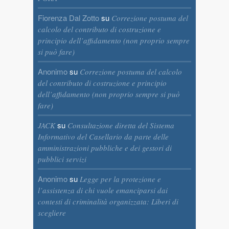
Fiorenza Dal Zotto
su
Correzione postuma del
calcolo del contributo di costruzione e
principio dell’affidamento (non proprio sempre
si può fare)
Anonimo
su
Correzione postuma del calcolo
del contributo di costruzione e principio
dell’affidamento (non proprio sempre si può
fare)
su
JACK
Consultazione diretta del Sistema
Informativo del Casellario da parte delle
amministrazioni pubbliche e dei gestori di
pubblici servizi
Anonimo
su
Legge per la protezione e
l’assistenza di chi vuole emanciparsi dai
contesti di criminalità organizzata: Liberi di
scegliere