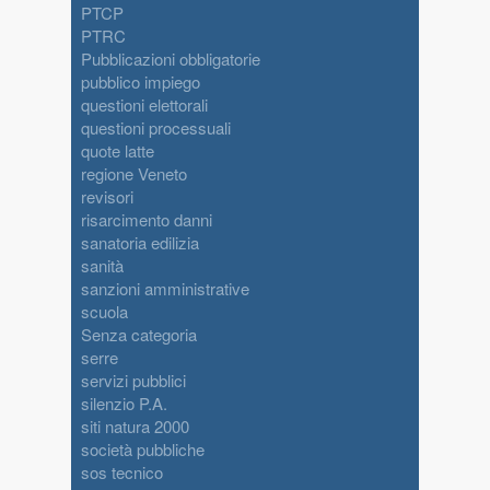
PTCP
PTRC
Pubblicazioni obbligatorie
pubblico impiego
questioni elettorali
questioni processuali
quote latte
regione Veneto
revisori
risarcimento danni
sanatoria edilizia
sanità
sanzioni amministrative
scuola
Senza categoria
serre
servizi pubblici
silenzio P.A.
siti natura 2000
società pubbliche
sos tecnico