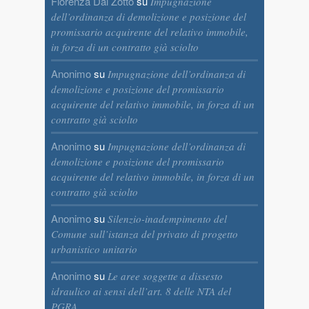
Fiorenza Dal Zotto
su
Impugnazione
dell’ordinanza di demolizione e posizione del
promissario acquirente del relativo immobile,
in forza di un contratto già sciolto
Anonimo
su
Impugnazione dell’ordinanza di
demolizione e posizione del promissario
acquirente del relativo immobile, in forza di un
contratto già sciolto
Anonimo
su
Impugnazione dell’ordinanza di
demolizione e posizione del promissario
acquirente del relativo immobile, in forza di un
contratto già sciolto
Anonimo
su
Silenzio-inadempimento del
Comune sull’istanza del privato di progetto
urbanistico unitario
Anonimo
su
Le aree soggette a dissesto
idraulico ai sensi dell’art. 8 delle NTA del
PGRA