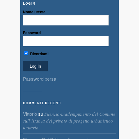
LOGIN
Nome utente
Password
Ricordami
Password persa
COMMENTI RECENTI
Vittorio
su
Silenzio-inadempimento del Comune
sull’istanza del privato di progetto urbanistico
unitario