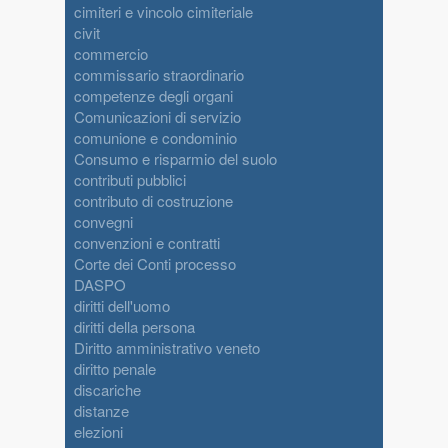
cimiteri e vincolo cimiteriale
civit
commercio
commissario straordinario
competenze degli organi
Comunicazioni di servizio
comunione e condominio
Consumo e risparmio del suolo
contributi pubblici
contributo di costruzione
convegni
convenzioni e contratti
Corte dei Conti processo
DASPO
diritti dell'uomo
diritti della persona
Diritto amministrativo veneto
diritto penale
discariche
distanze
elezioni