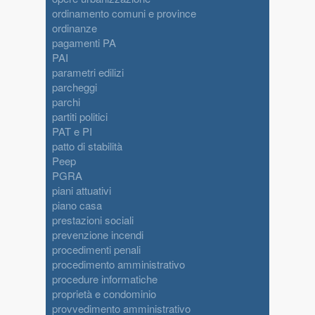
ordinamento comuni e province
ordinanze
pagamenti PA
PAI
parametri edilizi
parcheggi
parchi
partiti politici
PAT e PI
patto di stabilità
Peep
PGRA
piani attuativi
piano casa
prestazioni sociali
prevenzione incendi
procedimenti penali
procedimento amministrativo
procedure informatiche
proprietà e condominio
provvedimento amministrativo