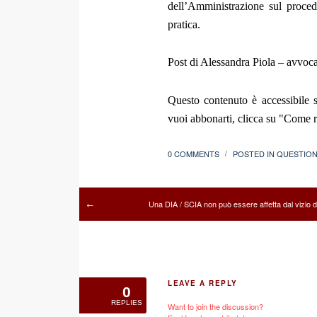
dell’Amministrazione sul procedi
pratica.
Post di Alessandra Piola – avvoc
Questo contenuto è accessibile s
vuoi abbonarti, clicca su "Come re
0 COMMENTS
POSTED IN
QUESTION
/
Una DIA / SCIA non può essere affetta dal vizio di 
←
LEAVE A REPLY
0
REPLIES
Want to join the discussion?