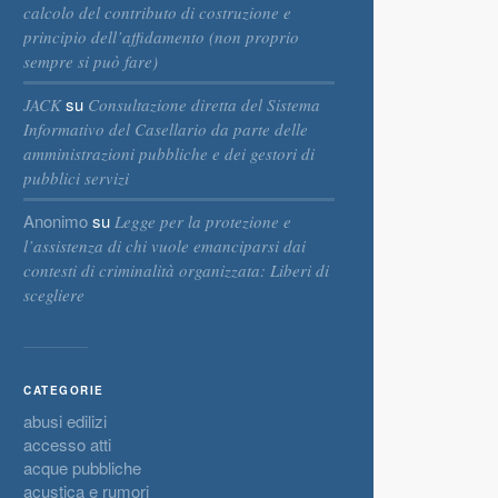
calcolo del contributo di costruzione e
principio dell’affidamento (non proprio
sempre si può fare)
su
JACK
Consultazione diretta del Sistema
Informativo del Casellario da parte delle
amministrazioni pubbliche e dei gestori di
pubblici servizi
Anonimo
su
Legge per la protezione e
l’assistenza di chi vuole emanciparsi dai
contesti di criminalità organizzata: Liberi di
scegliere
CATEGORIE
abusi edilizi
accesso atti
acque pubbliche
acustica e rumori