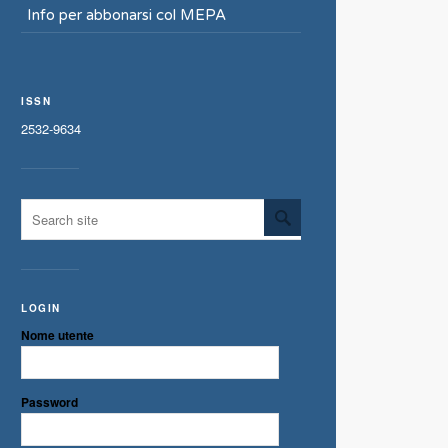
Info per abbonarsi col MEPA
ISSN
2532-9634
LOGIN
Nome utente
Password