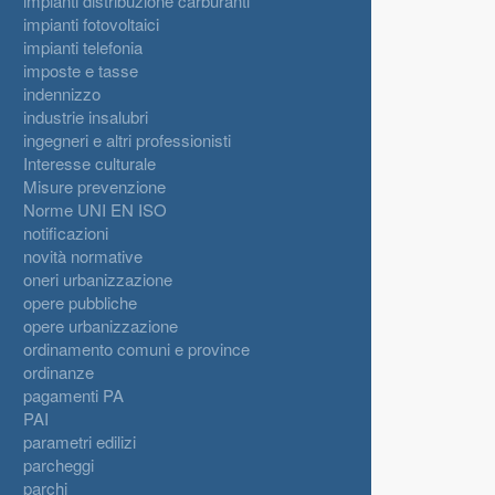
impianti distribuzione carburanti
impianti fotovoltaici
impianti telefonia
imposte e tasse
indennizzo
industrie insalubri
ingegneri e altri professionisti
Interesse culturale
Misure prevenzione
Norme UNI EN ISO
notificazioni
novità normative
oneri urbanizzazione
opere pubbliche
opere urbanizzazione
ordinamento comuni e province
ordinanze
pagamenti PA
PAI
parametri edilizi
parcheggi
parchi