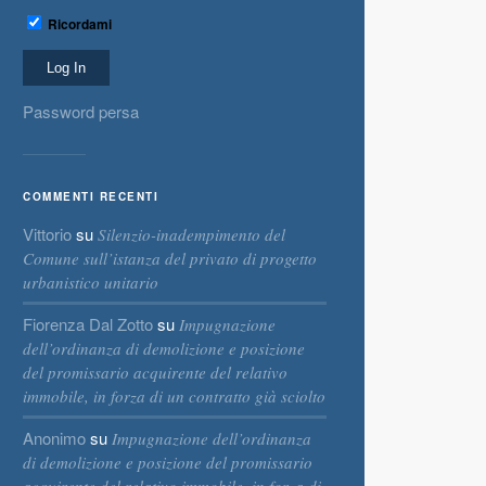
Ricordami
Password persa
COMMENTI RECENTI
Vittorio
su
Silenzio-inadempimento del
Comune sull’istanza del privato di progetto
urbanistico unitario
Fiorenza Dal Zotto
su
Impugnazione
dell’ordinanza di demolizione e posizione
del promissario acquirente del relativo
immobile, in forza di un contratto già sciolto
Anonimo
su
Impugnazione dell’ordinanza
di demolizione e posizione del promissario