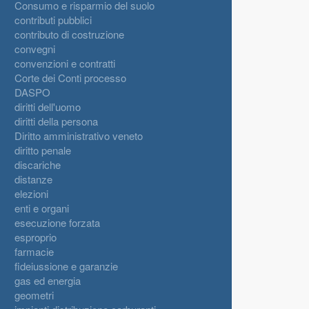
Consumo e risparmio del suolo
contributi pubblici
contributo di costruzione
convegni
convenzioni e contratti
Corte dei Conti processo
DASPO
diritti dell'uomo
diritti della persona
Diritto amministrativo veneto
diritto penale
discariche
distanze
elezioni
enti e organi
esecuzione forzata
esproprio
farmacie
fideiussione e garanzie
gas ed energia
geometri