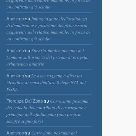
acquirente del relativo immobile, in forza di
un contratto già sciolto
Anonimo
su
Impugnazione dell’ordinanza
di demolizione e posizione del promissario
acquirente del relativo immobile, in forza di
un contratto già sciolto
Anonimo
su
Silenzio-inadempimento del
Comune sull’istanza del privato di progetto
urbanistico unitario
Anonimo
su
Le aree soggette a dissesto
idraulico ai sensi dell’art. 8 delle NTA del
PGRA
Fiorenza Dal Zotto
su
Correzione postuma
del calcolo del contributo di costruzione e
principio dell’affidamento (non proprio
sempre si può fare)
Anonimo
su
Correzione postuma del