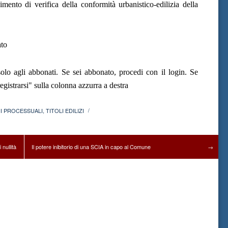
mento di verifica della conformità urbanistico-edilizia della
ato
olo agli abbonati. Se sei abbonato, procedi con il login. Se
gistrarsi" sulla colonna azzurra a destra
I PROCESSUALI
,
TITOLI EDILIZI
/
nullità
Il potere inibitorio di una SCIA in capo al Comune
→