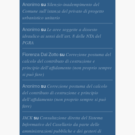
Anonimo
su
Silenzio-inadempimento del
Comune sull’istanza del privato di progetto
urbanistico unitario
Anonimo
su
Le aree soggette a dissesto
idraulico ai sensi dell’art. 8 delle NTA del
PGRA
Fiorenza Dal Zotto
su
Correzione postuma del
calcolo del contributo di costruzione e
principio dell’affidamento (non proprio sempre
si può fare)
Anonimo
su
Correzione postuma del calcolo
del contributo di costruzione e principio
dell’affidamento (non proprio sempre si può
fare)
su
JACK
Consultazione diretta del Sistema
Informativo del Casellario da parte delle
amministrazioni pubbliche e dei gestori di