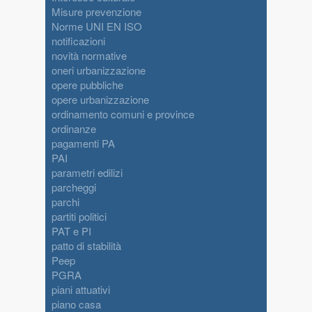
Misure prevenzione
Norme UNI EN ISO
notificazioni
novità normative
oneri urbanizzazione
opere pubbliche
opere urbanizzazione
ordinamento comuni e province
ordinanze
pagamenti PA
PAI
parametri edilizi
parcheggi
parchi
partiti politici
PAT e PI
patto di stabilità
Peep
PGRA
piani attuativi
piano casa