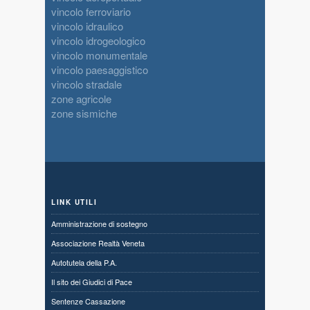
vincolo ferroviario
vincolo idraulico
vincolo idrogeologico
vincolo monumentale
vincolo paesaggistico
vincolo stradale
zone agricole
zone sismiche
LINK UTILI
Amministrazione di sostegno
Associazione Realtà Veneta
Autotutela della P.A.
Il sito dei Giudici di Pace
Sentenze Cassazione