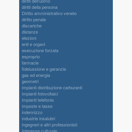
diritti dell'uomo
diritti della persona
Diritto amministrativo veneto
diritto penale
discariche
distanze
elezioni
enti e organi
esecuzione forzata
esproprio
farmacie
fideiussione e garanzie
gas ed energia
geometri
impianti distribuzione carburanti
impianti fotovoltaici
impianti telefonia
imposte e tasse
indennizzo
industrie insalubri
ingegneri e altri professionisti
Interesse culturale