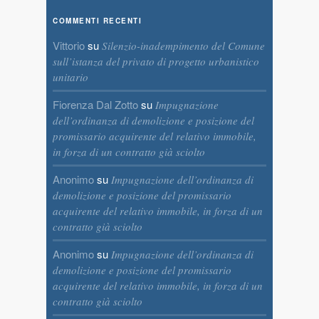
COMMENTI RECENTI
Vittorio
su
Silenzio-inadempimento del Comune
sull’istanza del privato di progetto urbanistico
unitario
Fiorenza Dal Zotto
su
Impugnazione
dell’ordinanza di demolizione e posizione del
promissario acquirente del relativo immobile,
in forza di un contratto già sciolto
Anonimo
su
Impugnazione dell’ordinanza di
demolizione e posizione del promissario
acquirente del relativo immobile, in forza di un
contratto già sciolto
Anonimo
su
Impugnazione dell’ordinanza di
demolizione e posizione del promissario
acquirente del relativo immobile, in forza di un
contratto già sciolto