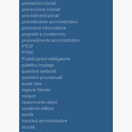
prestazioni sociali
prevenzione incendi
procedimenti penali
procedimento amministrativo
procedure informatiche
proprietà e condominio
provvedimento amministrativo
PTCP
PTRC
Pubblicazioni obbligatorie
pubblico impiego
questioni elettorali
questioni processuali
quote latte
regione Veneto
revisori
risarcimento danni
sanatoria edilizia
sanità
sanzioni amministrative
scuola