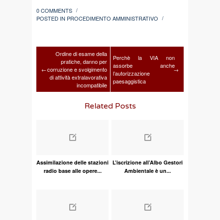
0 COMMENTS
/
POSTED IN
PROCEDIMENTO AMMINISTRATIVO
/
Ordine di esame della
Perchè la VIA non
pratiche, danno per
assorbe anche
←
corruzione e svolgimento
→
l’autorizzazione
di attività extralavorativa
paesaggistica
incompatibile
Related Posts
Assimilazione delle stazioni
L’iscrizione all’Albo Gestori
radio base alle opere...
Ambientale è un...