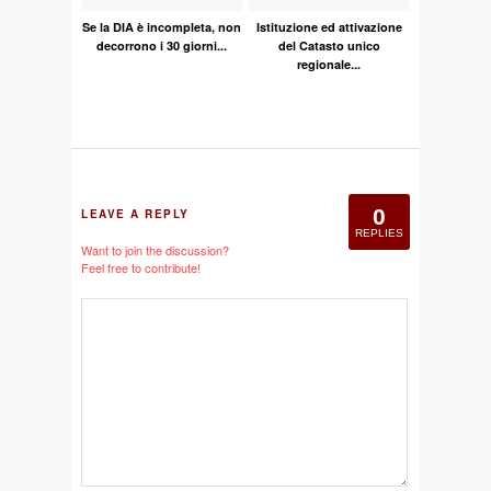
Se la DIA è incompleta, non
Istituzione ed attivazione
decorrono i 30 giorni...
del Catasto unico
regionale...
0
LEAVE A REPLY
REPLIES
Want to join the discussion?
Feel free to contribute!