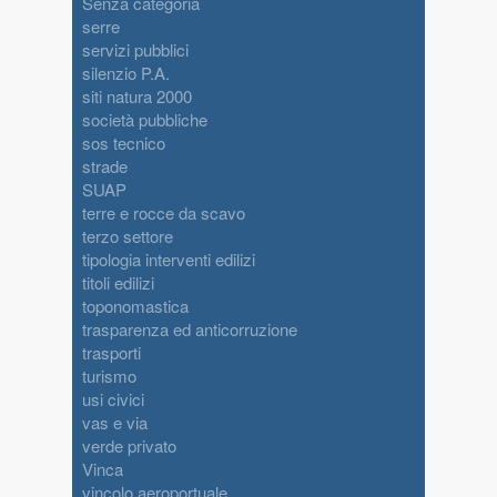
Senza categoria
serre
servizi pubblici
silenzio P.A.
siti natura 2000
società pubbliche
sos tecnico
strade
SUAP
terre e rocce da scavo
terzo settore
tipologia interventi edilizi
titoli edilizi
toponomastica
trasparenza ed anticorruzione
trasporti
turismo
usi civici
vas e via
verde privato
Vinca
vincolo aeroportuale