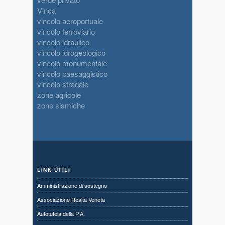
Vinca
vincolo aeroportuale
vincolo ferroviario
vincolo idraulico
vincolo idrogeologico
vincolo monumentale
vincolo paesaggistico
vincolo stradale
zone agricole
zone sismiche
LINK UTILI
Amministrazione di sostegno
Associazione Realtà Veneta
Autotutela della P.A.