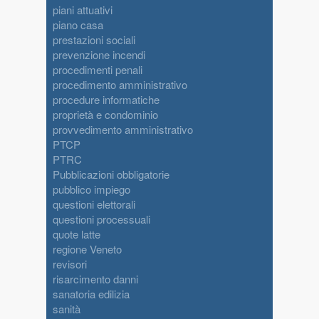
piani attuativi
piano casa
prestazioni sociali
prevenzione incendi
procedimenti penali
procedimento amministrativo
procedure informatiche
proprietà e condominio
provvedimento amministrativo
PTCP
PTRC
Pubblicazioni obbligatorie
pubblico impiego
questioni elettorali
questioni processuali
quote latte
regione Veneto
revisori
risarcimento danni
sanatoria edilizia
sanità