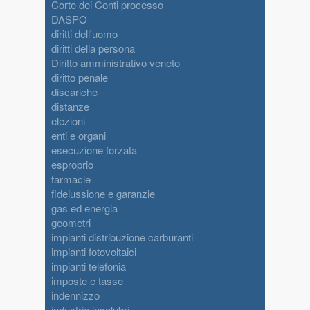
Corte dei Conti processo
DASPO
diritti dell'uomo
diritti della persona
Diritto amministrativo veneto
diritto penale
discariche
distanze
elezioni
enti e organi
esecuzione forzata
esproprio
farmacie
fideiussione e garanzie
gas ed energia
geometri
impianti distribuzione carburanti
impianti fotovoltaici
impianti telefonia
imposte e tasse
indennizzo
industrie insalubri