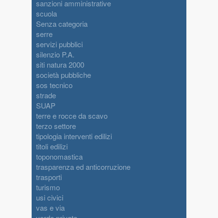
sanzioni amministrative
scuola
Senza categoria
serre
servizi pubblici
silenzio P.A.
siti natura 2000
società pubbliche
sos tecnico
strade
SUAP
terre e rocce da scavo
terzo settore
tipologia interventi edilizi
titoli edilizi
toponomastica
trasparenza ed anticorruzione
trasporti
turismo
usi civici
vas e via
verde privato