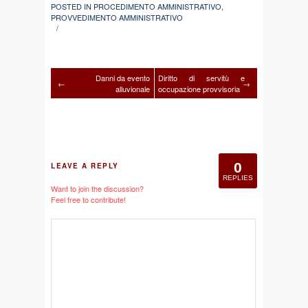
POSTED IN
PROCEDIMENTO AMMINISTRATIVO
,
PROVVEDIMENTO AMMINISTRATIVO
/
Danni da evento
Diritto di servitù e
←
→
alluvionale
occupazione provvisoria
0
LEAVE A REPLY
REPLIES
Want to join the discussion?
Feel free to contribute!