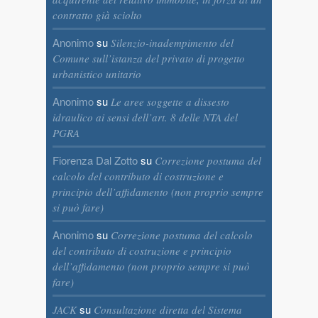
contratto già sciolto
Anonimo
su
Silenzio-inadempimento del
Comune sull’istanza del privato di progetto
urbanistico unitario
Anonimo
su
Le aree soggette a dissesto
idraulico ai sensi dell’art. 8 delle NTA del
PGRA
Fiorenza Dal Zotto
su
Correzione postuma del
calcolo del contributo di costruzione e
principio dell’affidamento (non proprio sempre
si può fare)
Anonimo
su
Correzione postuma del calcolo
del contributo di costruzione e principio
dell’affidamento (non proprio sempre si può
fare)
su
JACK
Consultazione diretta del Sistema