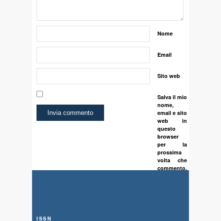
Nome
Email
Sito web
Salva il mio
nome,
email e sito
web in
questo
browser
per la
prossima
volta che
commento.
ISSN