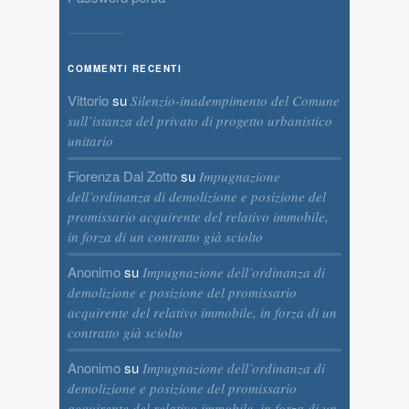
COMMENTI RECENTI
Vittorio
su
Silenzio-inadempimento del Comune
sull’istanza del privato di progetto urbanistico
unitario
Fiorenza Dal Zotto
su
Impugnazione
dell’ordinanza di demolizione e posizione del
promissario acquirente del relativo immobile,
in forza di un contratto già sciolto
Anonimo
su
Impugnazione dell’ordinanza di
demolizione e posizione del promissario
acquirente del relativo immobile, in forza di un
contratto già sciolto
Anonimo
su
Impugnazione dell’ordinanza di
demolizione e posizione del promissario
acquirente del relativo immobile, in forza di un