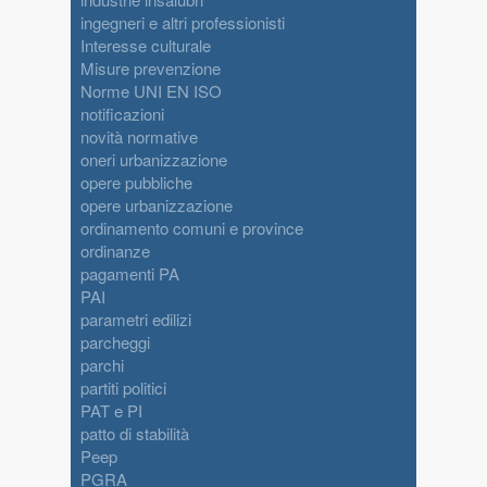
ingegneri e altri professionisti
Interesse culturale
Misure prevenzione
Norme UNI EN ISO
notificazioni
novità normative
oneri urbanizzazione
opere pubbliche
opere urbanizzazione
ordinamento comuni e province
ordinanze
pagamenti PA
PAI
parametri edilizi
parcheggi
parchi
partiti politici
PAT e PI
patto di stabilità
Peep
PGRA