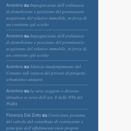
Anonimo
su
Impugnazione dell’ordinanza
di demolizione e posizione del promissario
acquirente del relativo immobile, in forza di
un contratto già sciolto
Anonimo
su
Impugnazione dell’ordinanza
di demolizione e posizione del promissario
acquirente del relativo immobile, in forza di
un contratto già sciolto
Anonimo
su
Silenzio-inadempimento del
Comune sull’istanza del privato di progetto
urbanistico unitario
Anonimo
su
Le aree soggette a dissesto
idraulico ai sensi dell’art. 8 delle NTA del
PGRA
Fiorenza Dal Zotto
su
Correzione postuma
del calcolo del contributo di costruzione e
principio dell’affidamento (non proprio