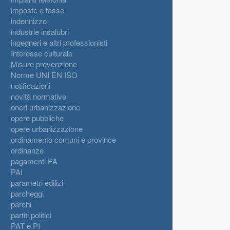
imposte e tasse
indennizzo
industrie insalubri
ingegneri e altri professionisti
Interesse culturale
Misure prevenzione
Norme UNI EN ISO
notificazioni
novità normative
oneri urbanizzazione
opere pubbliche
opere urbanizzazione
ordinamento comuni e province
ordinanze
pagamenti PA
PAI
parametri edilizi
parcheggi
parchi
partiti politici
PAT e PI