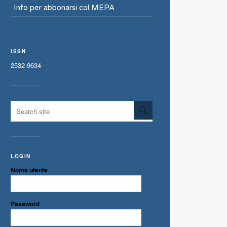
Info per abbonarsi col MEPA
ISSN
2532-9634
LOGIN
Nome utente
Password