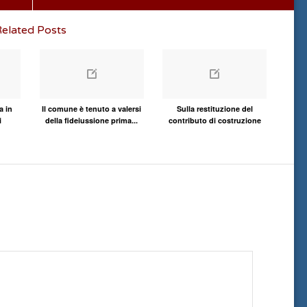
elated Posts
a in
Il comune è tenuto a valersi
Sulla restituzione del
i
della fideiussione prima...
contributo di costruzione