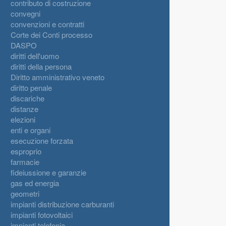
contributo di costruzione
convegni
convenzioni e contratti
Corte dei Conti processo
DASPO
diritti dell'uomo
diritti della persona
Diritto amministrativo veneto
diritto penale
discariche
distanze
elezioni
enti e organi
esecuzione forzata
esproprio
farmacie
fideiussione e garanzie
gas ed energia
geometri
impianti distribuzione carburanti
impianti fotovoltaici
impianti telefonia