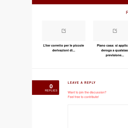
R
L’iter corretto per le piccole
Piano casa: si applic
derivazioni di...
deroga a qualsias
previsione...
LEAVE A REPLY
0
REPLIES
Want to join the discussion?
Feel free to contribute!