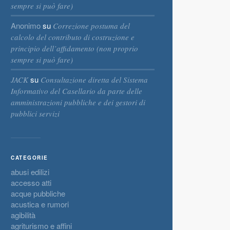
sempre si può fare)
Anonimo
su
Correzione postuma del
calcolo del contributo di costruzione e
principio dell’affidamento (non proprio
sempre si può fare)
su
JACK
Consultazione diretta del Sistema
Informativo del Casellario da parte delle
amministrazioni pubbliche e dei gestori di
pubblici servizi
CATEGORIE
abusi edilizi
accesso atti
acque pubbliche
acustica e rumori
agibilità
agriturismo e affini