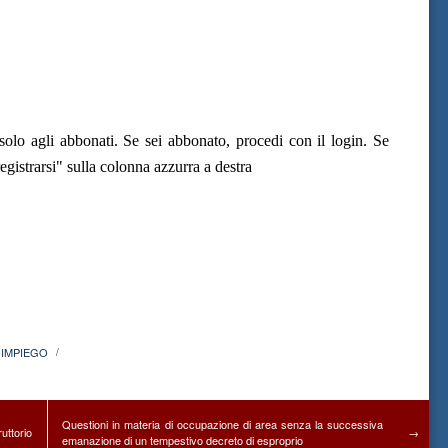
olo agli abbonati. Se sei abbonato, procedi con il login. Se
gistrarsi" sulla colonna azzurra a destra
 IMPIEGO
/
Questioni in materia di occupazione di area senza la successiva
uttorio
→
emanazione di un tempestivo decreto di esproprio