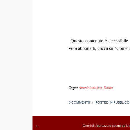
Questo contenuto è accessibile s
vuoi abbonarti, clicca su "Come re
Amministrativo
,
Diritto
Tags:
0 COMMENTS
POSTED IN
PUBBLICO
/
Oneri di sicurezza e soccorso istr
←