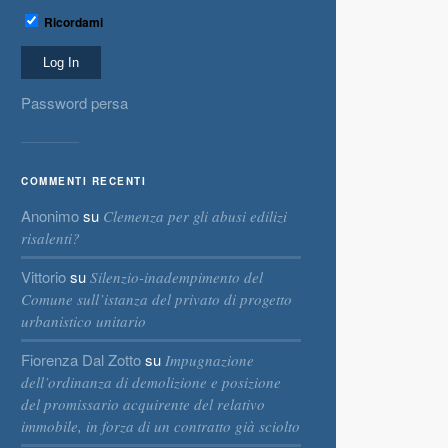
Ricordami
Password persa
COMMENTI RECENTI
Anonimo
su
Clemenza per gli abusi edilizi
risalenti?
Vittorio
su
Silenzio-inadempimento del
Comune sull’istanza del privato di progetto
urbanistico unitario
Fiorenza Dal Zotto
su
Impugnazione
dell’ordinanza di demolizione e posizione
del promissario acquirente del relativo
immobile, in forza di un contratto già sciolto