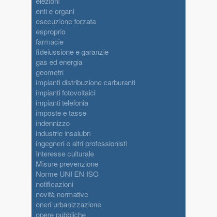
elezioni
enti e organi
esecuzione forzata
esproprio
farmacie
fideiussione e garanzie
gas ed energia
geometri
impianti distribuzione carburanti
impianti fotovoltaici
impianti telefonia
imposte e tasse
indennizzo
industrie insalubri
ingegneri e altri professionisti
Interesse culturale
Misure prevenzione
Norme UNI EN ISO
notificazioni
novità normative
oneri urbanizzazione
opere pubbliche