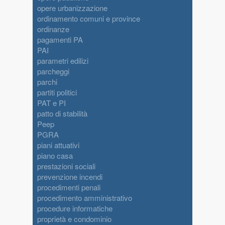
opere urbanizzazione
ordinamento comuni e province
ordinanze
pagamenti PA
PAI
parametri edilizi
parcheggi
parchi
partiti politici
PAT e PI
patto di stabilità
Peep
PGRA
piani attuativi
piano casa
prestazioni sociali
prevenzione incendi
procedimenti penali
procedimento amministrativo
procedure informatiche
proprietà e condominio