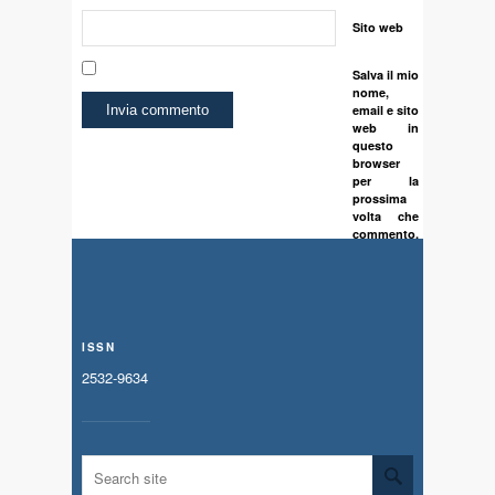
Sito web
Salva il mio
nome,
email e sito
web in
questo
browser
per la
prossima
volta che
commento.
ISSN
2532-9634