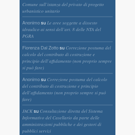
Comune sull’istanza del privato di progetto
urbanistico unitario
Anonimo
su
Le aree soggette a dissesto
idraulico ai sensi dell’art. 8 delle NTA del
PGRA
Fiorenza Dal Zotto
su
Correzione postuma del
calcolo del contributo di costruzione e
principio dell’affidamento (non proprio sempre
si può fare)
Anonimo
su
Correzione postuma del calcolo
del contributo di costruzione e principio
dell’affidamento (non proprio sempre si può
fare)
su
JACK
Consultazione diretta del Sistema
Informativo del Casellario da parte delle
amministrazioni pubbliche e dei gestori di
pubblici servizi