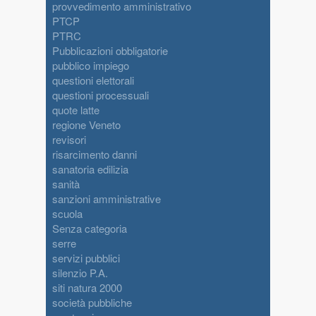
provvedimento amministrativo
PTCP
PTRC
Pubblicazioni obbligatorie
pubblico impiego
questioni elettorali
questioni processuali
quote latte
regione Veneto
revisori
risarcimento danni
sanatoria edilizia
sanità
sanzioni amministrative
scuola
Senza categoria
serre
servizi pubblici
silenzio P.A.
siti natura 2000
società pubbliche