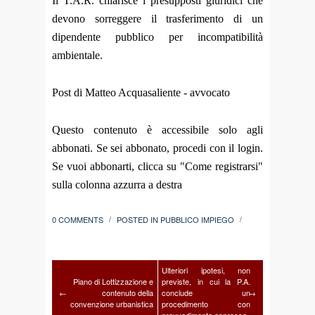
Il T.A.R. chiarisce i presupposti giuridici che
devono sorreggere il trasferimento di un
dipendente pubblico per incompatibilità
ambientale.
Post di Matteo Acquasaliente - avvocato
Questo contenuto è accessibile solo agli
abbonati. Se sei abbonato, procedi con il login.
Se vuoi abbonarti, clicca su "Come registrarsi"
sulla colonna azzurra a destra
0 COMMENTS
POSTED IN
PUBBLICO IMPIEGO
/
/
Ulteriori ipotesi, non
Piano di Lottizzazione e
previste, in cui la P.A.
←
contenuto della
conclude un
→
convenzione urbanistica
procedimento con