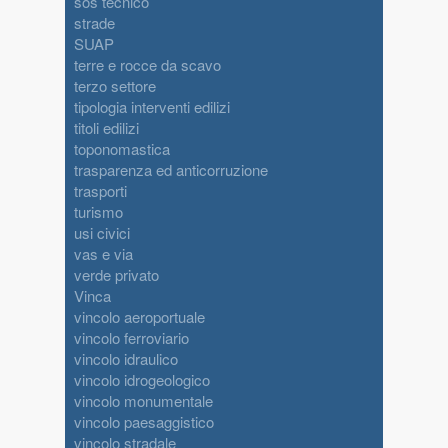
sos tecnico
strade
SUAP
terre e rocce da scavo
terzo settore
tipologia interventi edilizi
titoli edilizi
toponomastica
trasparenza ed anticorruzione
trasporti
turismo
usi civici
vas e via
verde privato
Vinca
vincolo aeroportuale
vincolo ferroviario
vincolo idraulico
vincolo idrogeologico
vincolo monumentale
vincolo paesaggistico
vincolo stradale