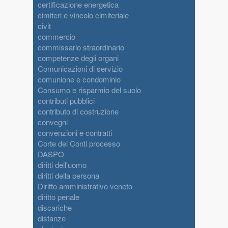
certificazione energetica
cimiteri e vincolo cimiteriale
civit
commercio
commissario straordinario
competenze degli organi
Comunicazioni di servizio
comunione e condominio
Consumo e risparmio del suolo
contributi pubblici
contributo di costruzione
convegni
convenzioni e contratti
Corte dei Conti processo
DASPO
diritti dell'uomo
diritti della persona
Diritto amministrativo veneto
diritto penale
discariche
distanze