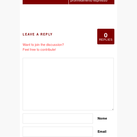
provvedimento espresso
0
LEAVE A REPLY
REPLIES
Want to join the discussion?
Feel free to contribute!
Nome
Email