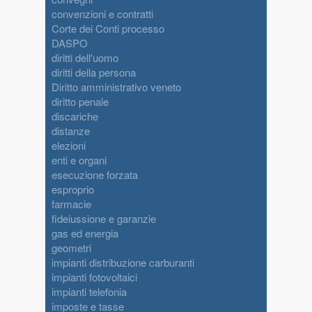
convenzioni e contratti
Corte dei Conti processo
DASPO
diritti dell'uomo
diritti della persona
Diritto amministrativo veneto
diritto penale
discariche
distanze
elezioni
enti e organi
esecuzione forzata
esproprio
farmacie
fideiussione e garanzie
gas ed energia
geometri
impianti distribuzione carburanti
impianti fotovoltaici
impianti telefonia
imposte e tasse