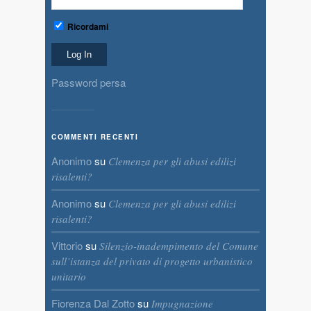
Ricordami
Password persa
COMMENTI RECENTI
Anonimo
su
Clemenza per gli abusi edilizi
risalenti?
Anonimo
su
Clemenza per gli abusi edilizi
risalenti?
Vittorio
su
Silenzio-inadempimento del Comune
sull’istanza del privato di progetto urbanistico
unitario
Fiorenza Dal Zotto
su
Impugnazione