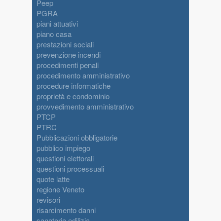
Peep
PGRA
piani attuativi
piano casa
prestazioni sociali
prevenzione incendi
procedimenti penali
procedimento amministrativo
procedure informatiche
proprietà e condominio
provvedimento amministrativo
PTCP
PTRC
Pubblicazioni obbligatorie
pubblico impiego
questioni elettorali
questioni processuali
quote latte
regione Veneto
revisori
risarcimento danni
sanatoria edilizia