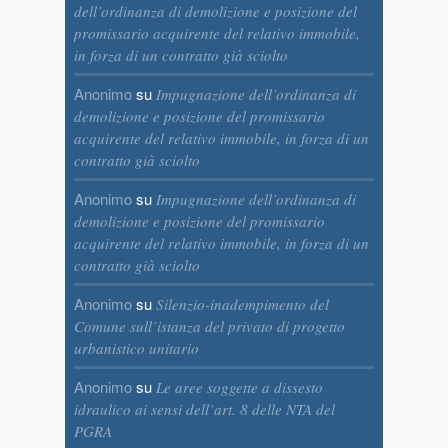
dell’ordinanza di demolizione e posizione del
promissario acquirente del relativo immobile,
in forza di un contratto già sciolto
Anonimo
su
Impugnazione dell’ordinanza di
demolizione e posizione del promissario
acquirente del relativo immobile, in forza di un
contratto già sciolto
Anonimo
su
Impugnazione dell’ordinanza di
demolizione e posizione del promissario
acquirente del relativo immobile, in forza di un
contratto già sciolto
Anonimo
su
Silenzio-inadempimento del
Comune sull’istanza del privato di progetto
urbanistico unitario
Anonimo
su
Le aree soggette a dissesto
idraulico ai sensi dell’art. 8 delle NTA del
PGRA