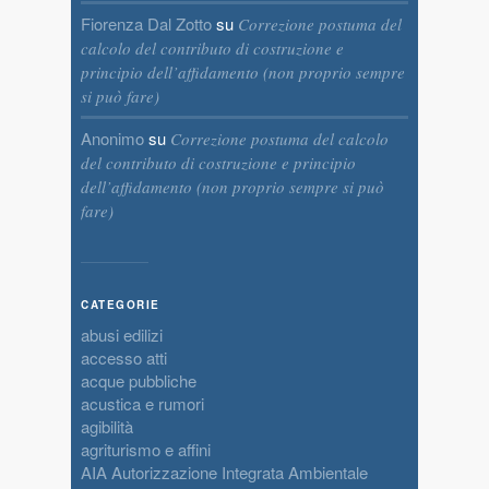
Fiorenza Dal Zotto
su
Correzione postuma del
calcolo del contributo di costruzione e
principio dell’affidamento (non proprio sempre
si può fare)
Anonimo
su
Correzione postuma del calcolo
del contributo di costruzione e principio
dell’affidamento (non proprio sempre si può
fare)
CATEGORIE
abusi edilizi
accesso atti
acque pubbliche
acustica e rumori
agibilità
agriturismo e affini
AIA Autorizzazione Integrata Ambientale