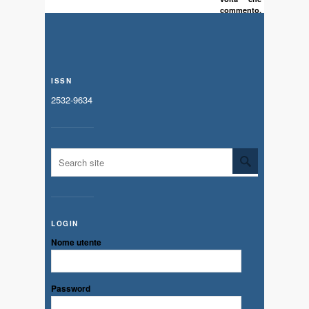
commento.
ISSN
2532-9634
LOGIN
Nome utente
Password