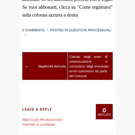
Se vuoi abbonarti, clicca su "Come registrarsi"
sulla colonna azzurra a destra
0 COMMENTS
POSTED IN
QUESTIONI PROCESSUALI
/
/
Calcolo degli oneri di
urbanizzazione e
←
Illegittimità derivata
correzione degli eventuali
→
errori commessi da parte
del Comune
0
LEAVE A REPLY
REPLIES
Want to join the discussion?
Feel free to contribute!