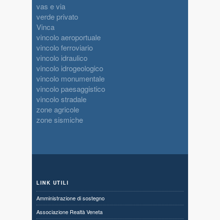
vas e via
verde privato
Vinca
vincolo aeroportuale
vincolo ferroviario
vincolo idraulico
vincolo idrogeologico
vincolo monumentale
vincolo paesaggistico
vincolo stradale
zone agricole
zone sismiche
LINK UTILI
Amministrazione di sostegno
Associazione Realtà Veneta