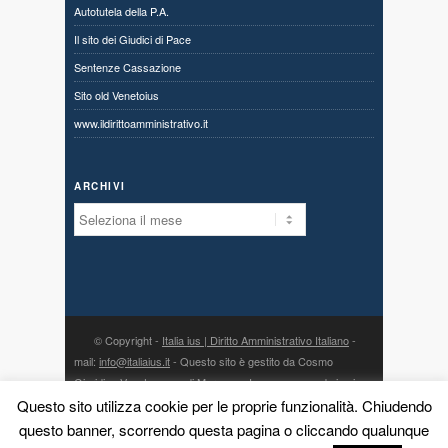
Autotutela della P.A.
Il sito dei Giudici di Pace
Sentenze Cassazione
Sito old Venetoius
www.ildirittoamministrativo.it
ARCHIVI
Archivi
© Copyright -
Italia ius | Diritto Amministrativo Italiano
-
mail:
info@italiaius.it
- Questo sito è gestito da Cosmo
Giuridico Veneto s.a.s. di Marangon Ivonne, con sede in via
Questo sito utilizza cookie per le proprie funzionalità. Chiudendo
Centro 80, fraz. Priabona 36030 Monte di Malo (VI) - P. IVA
03775960242 - PEC:
cosmogiuridicoveneto@legalmail.it
- la
questo banner, scorrendo questa pagina o cliccando qualunque
direzione scientifica è affidata all’avv. Dario Meneguzzo, con