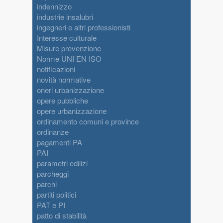
indennizzo
industrie insalubri
ingegneri e altri professionisti
Interesse culturale
Misure prevenzione
Norme UNI EN ISO
notificazioni
novità normative
oneri urbanizzazione
opere pubbliche
opere urbanizzazione
ordinamento comuni e province
ordinanze
pagamenti PA
PAI
parametri edilizi
parcheggi
parchi
partiti politici
PAT e PI
patto di stabilità