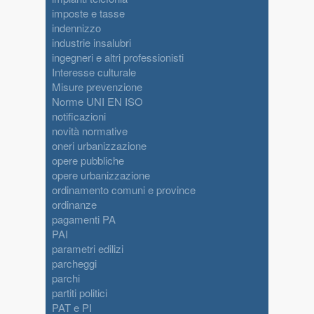
imposte e tasse
indennizzo
industrie insalubri
ingegneri e altri professionisti
Interesse culturale
Misure prevenzione
Norme UNI EN ISO
notificazioni
novità normative
oneri urbanizzazione
opere pubbliche
opere urbanizzazione
ordinamento comuni e province
ordinanze
pagamenti PA
PAI
parametri edilizi
parcheggi
parchi
partiti politici
PAT e PI