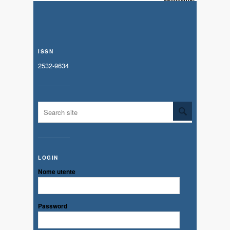
ISSN
2532-9634
LOGIN
Nome utente
Password