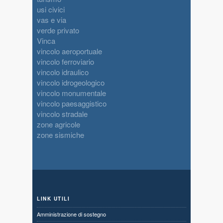
usi civici
vas e via
verde privato
Vinca
vincolo aeroportuale
vincolo ferroviario
vincolo idraulico
vincolo idrogeologico
vincolo monumentale
vincolo paesaggistico
vincolo stradale
zone agricole
zone sismiche
LINK UTILI
Amministrazione di sostegno