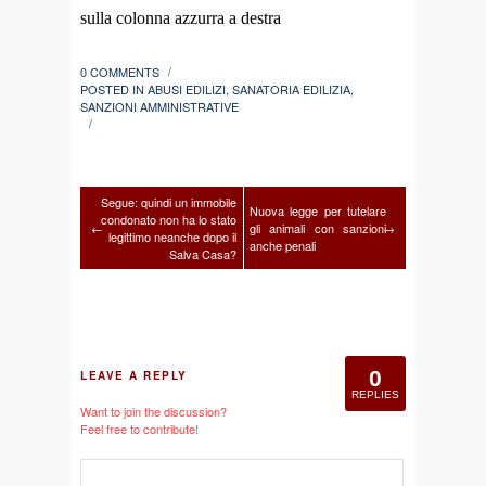
sulla colonna azzurra a destra
0 COMMENTS
/
POSTED IN
ABUSI EDILIZI
,
SANATORIA EDILIZIA
,
SANZIONI AMMINISTRATIVE
/
Segue: quindi un immobile
Nuova legge per tutelare
condonato non ha lo stato
←
gli animali con sanzioni
→
legittimo neanche dopo il
anche penali
Salva Casa?
0
LEAVE A REPLY
REPLIES
Want to join the discussion?
Feel free to contribute!