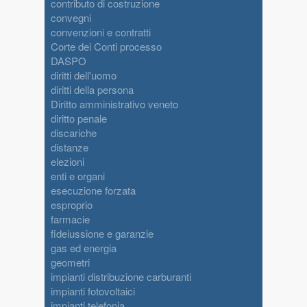
contributo di costruzione
convegni
convenzioni e contratti
Corte dei Conti processo
DASPO
diritti dell'uomo
diritti della persona
Diritto amministrativo veneto
diritto penale
discariche
distanze
elezioni
enti e organi
esecuzione forzata
esproprio
farmacie
fideiussione e garanzie
gas ed energia
geometri
impianti distribuzione carburanti
impianti fotovoltaici
impianti telefonia