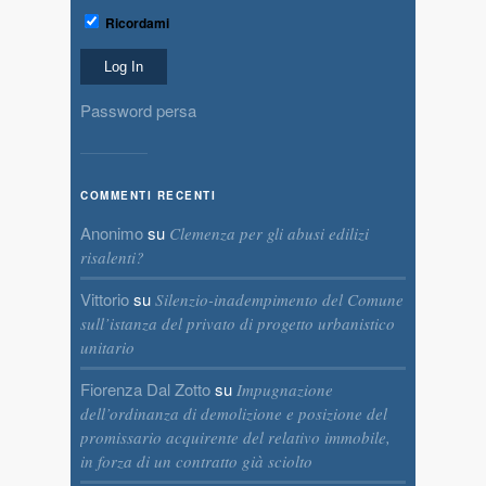
Ricordami
Password persa
COMMENTI RECENTI
Anonimo
su
Clemenza per gli abusi edilizi
risalenti?
Vittorio
su
Silenzio-inadempimento del Comune
sull’istanza del privato di progetto urbanistico
unitario
Fiorenza Dal Zotto
su
Impugnazione
dell’ordinanza di demolizione e posizione del
promissario acquirente del relativo immobile,
in forza di un contratto già sciolto