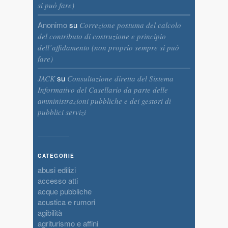
si può fare)
Anonimo
su
Correzione postuma del calcolo
del contributo di costruzione e principio
dell’affidamento (non proprio sempre si può
fare)
su
JACK
Consultazione diretta del Sistema
Informativo del Casellario da parte delle
amministrazioni pubbliche e dei gestori di
pubblici servizi
CATEGORIE
abusi edilizi
accesso atti
acque pubbliche
acustica e rumori
agibilità
agriturismo e affini