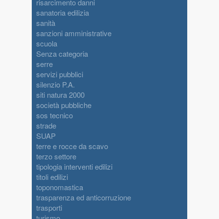
risarcimento danni
sanatoria edilizia
sanità
sanzioni amministrative
scuola
Senza categoria
serre
servizi pubblici
silenzio P.A.
siti natura 2000
società pubbliche
sos tecnico
strade
SUAP
terre e rocce da scavo
terzo settore
tipologia interventi edilizi
titoli edilizi
toponomastica
trasparenza ed anticorruzione
trasporti
turismo