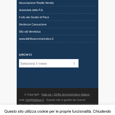
Associazione Realtà Veneta
Autotutela della P.A.
Il sito dei Giudici di Pace
Sentenze Cassazione
Sito old Venetoius
www.ildirittoamministrativo.it
ARCHIVI
Archivi
© Copyright -
Italia ius | Diritto Amministrativo Italiano
-
mail:
info@italiaius.it
- Questo sito è gestito da Cosmo
Giuridico Veneto s.a.s. di Marangon Ivonne, con sede in via
Centro 80, fraz. Priabona 36030 Monte di Malo (VI) - P. IVA
Questo sito utilizza cookie per le proprie funzionalità. Chiudendo