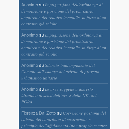
Anonimo
su
Impugnazione dell’ordinanza di
demolizione e posizione del promissario
acquirente del relativo immobile, in forza di un
contratto già sciolto
Anonimo
su
Impugnazione dell’ordinanza di
demolizione e posizione del promissario
acquirente del relativo immobile, in forza di un
contratto già sciolto
Anonimo
su
Silenzio-inadempimento del
Comune sull’istanza del privato di progetto
urbanistico unitario
Anonimo
su
Le aree soggette a dissesto
idraulico ai sensi dell’art. 8 delle NTA del
PGRA
Fiorenza Dal Zotto
su
Correzione postuma del
calcolo del contributo di costruzione e
principio dell’affidamento (non proprio sempre