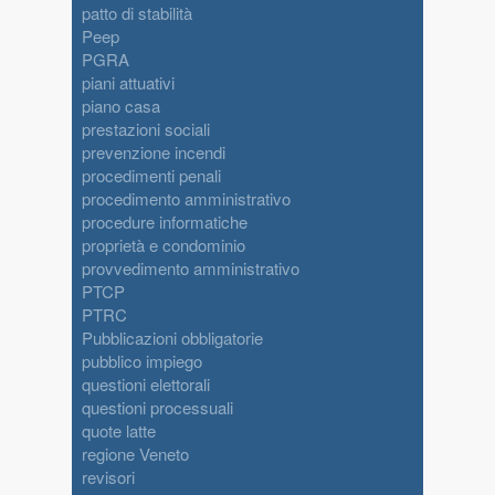
patto di stabilità
Peep
PGRA
piani attuativi
piano casa
prestazioni sociali
prevenzione incendi
procedimenti penali
procedimento amministrativo
procedure informatiche
proprietà e condominio
provvedimento amministrativo
PTCP
PTRC
Pubblicazioni obbligatorie
pubblico impiego
questioni elettorali
questioni processuali
quote latte
regione Veneto
revisori