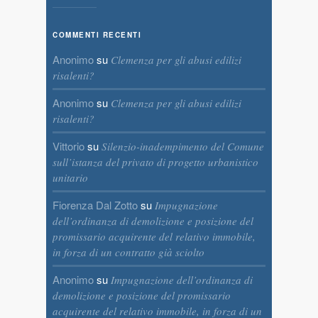
COMMENTI RECENTI
Anonimo
su
Clemenza per gli abusi edilizi
risalenti?
Anonimo
su
Clemenza per gli abusi edilizi
risalenti?
Vittorio
su
Silenzio-inadempimento del Comune
sull’istanza del privato di progetto urbanistico
unitario
Fiorenza Dal Zotto
su
Impugnazione
dell’ordinanza di demolizione e posizione del
promissario acquirente del relativo immobile,
in forza di un contratto già sciolto
Anonimo
su
Impugnazione dell’ordinanza di
demolizione e posizione del promissario
acquirente del relativo immobile, in forza di un