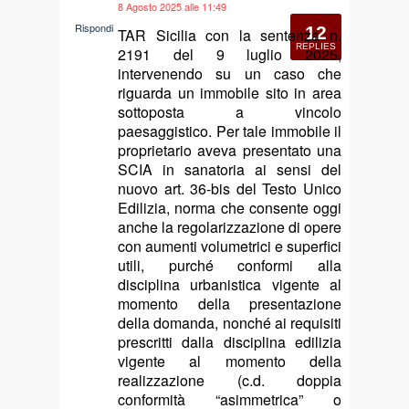
8 Agosto 2025 alle 11:49
says:
Rispondi
12
TAR Sicilia con la sentenza n.
REPLIES
2191 del 9 luglio 2025,
intervenendo su un caso che
riguarda un immobile sito in area
sottoposta a vincolo
paesaggistico. Per tale immobile il
proprietario aveva presentato una
SCIA in sanatoria ai sensi del
nuovo art. 36-bis del Testo Unico
Edilizia, norma che consente oggi
anche la regolarizzazione di opere
con aumenti volumetrici e superfici
utili, purché conformi alla
disciplina urbanistica vigente al
momento della presentazione
della domanda, nonché ai requisiti
prescritti dalla disciplina edilizia
vigente al momento della
realizzazione (c.d. doppia
conformità “asimmetrica” o