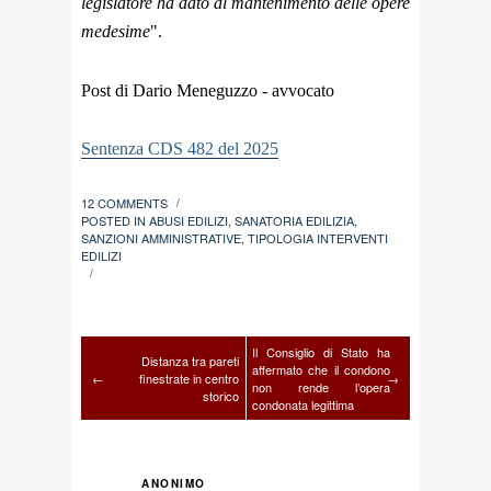
legislatore ha dato al mantenimento delle opere
medesime
".
Post di Dario Meneguzzo - avvocato
Sentenza CDS 482 del 2025
12 COMMENTS
/
POSTED IN
ABUSI EDILIZI
,
SANATORIA EDILIZIA
,
SANZIONI AMMINISTRATIVE
,
TIPOLOGIA INTERVENTI
EDILIZI
/
Il Consiglio di Stato ha
Distanza tra pareti
affermato che il condono
←
finestrate in centro
→
non rende l’opera
storico
condonata legittima
ANONIMO