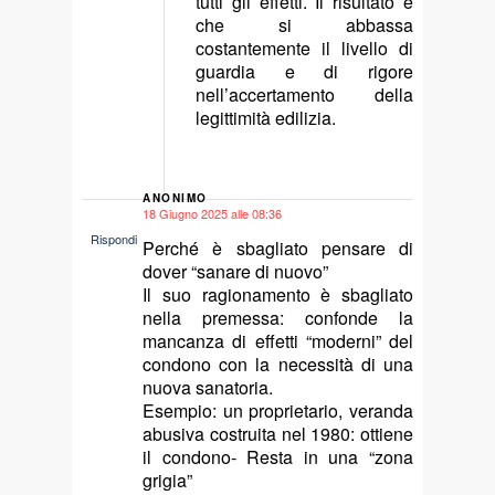
tutti gli effetti. Il risultato è
che si abbassa
costantemente il livello di
guardia e di rigore
nell’accertamento della
legittimità edilizia.
ANONIMO
18 Giugno 2025 alle 08:36
says:
Rispondi
Perché è sbagliato pensare di
dover “sanare di nuovo”
Il suo ragionamento è sbagliato
nella premessa: confonde la
mancanza di effetti “moderni” del
condono con la necessità di una
nuova sanatoria.
Esempio: un proprietario, veranda
abusiva costruita nel 1980: ottiene
il condono- Resta in una “zona
grigia”