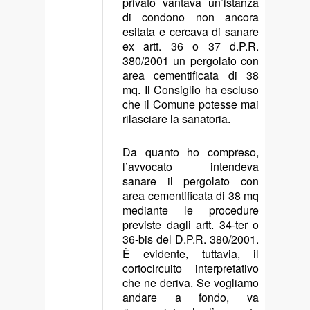
privato vantava un’istanza
di condono non ancora
esitata e cercava di sanare
ex artt. 36 o 37 d.P.R.
380/2001 un pergolato con
area cementificata di 38
mq. Il Consiglio ha escluso
che il Comune potesse mai
rilasciare la sanatoria.
Da quanto ho compreso,
l’avvocato intendeva
sanare il pergolato con
area cementificata di 38 mq
mediante le procedure
previste dagli artt. 34-ter o
36-bis del D.P.R. 380/2001.
È evidente, tuttavia, il
cortocircuito interpretativo
che ne deriva. Se vogliamo
andare a fondo, va