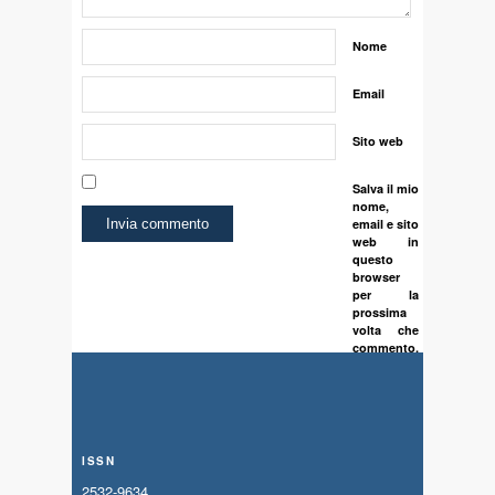
Nome
Email
Sito web
Salva il mio
nome,
email e sito
web in
questo
browser
per la
prossima
volta che
commento.
ISSN
2532-9634