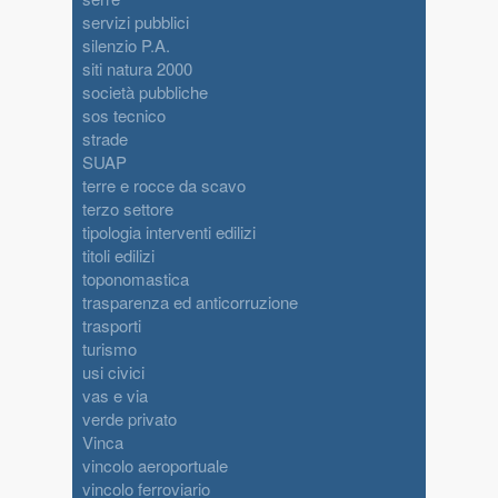
servizi pubblici
silenzio P.A.
siti natura 2000
società pubbliche
sos tecnico
strade
SUAP
terre e rocce da scavo
terzo settore
tipologia interventi edilizi
titoli edilizi
toponomastica
trasparenza ed anticorruzione
trasporti
turismo
usi civici
vas e via
verde privato
Vinca
vincolo aeroportuale
vincolo ferroviario