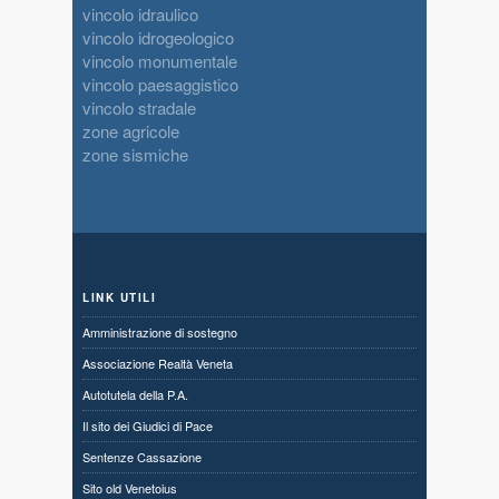
vincolo idraulico
vincolo idrogeologico
vincolo monumentale
vincolo paesaggistico
vincolo stradale
zone agricole
zone sismiche
LINK UTILI
Amministrazione di sostegno
Associazione Realtà Veneta
Autotutela della P.A.
Il sito dei Giudici di Pace
Sentenze Cassazione
Sito old Venetoius