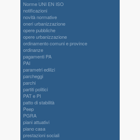
Norme UNI EN ISO
notificazioni
novità normative
oneri urbanizzazione
opere pubbliche
opere urbanizzazione
ordinamento comuni e province
ordinanze
pagamenti PA
PAI
parametri edilizi
parcheggi
parchi
partiti politici
PAT e PI
patto di stabilità
Peep
PGRA
piani attuativi
piano casa
prestazioni sociali