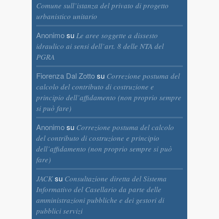
Comune sull’istanza del privato di progetto
urbanistico unitario
Anonimo
su
Le aree soggette a dissesto
idraulico ai sensi dell’art. 8 delle NTA del
PGRA
Fiorenza Dal Zotto
su
Correzione postuma del
calcolo del contributo di costruzione e
principio dell’affidamento (non proprio sempre
si può fare)
Anonimo
su
Correzione postuma del calcolo
del contributo di costruzione e principio
dell’affidamento (non proprio sempre si può
fare)
su
JACK
Consultazione diretta del Sistema
Informativo del Casellario da parte delle
amministrazioni pubbliche e dei gestori di
pubblici servizi