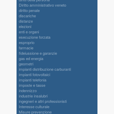
Diritto amministrativo veneto
diritto penale
discariche
distanze
elezioni
enti e organi
esecuzione forzata
esproprio
farmacie
fideiussione e garanzie
gas ed energia
geometri
impianti distribuzione carburanti
impianti fotovoltaici
impianti telefonia
imposte e tasse
indennizzo
industrie insalubri
ingegneri e altri professionisti
Interesse culturale
Misure prevenzione