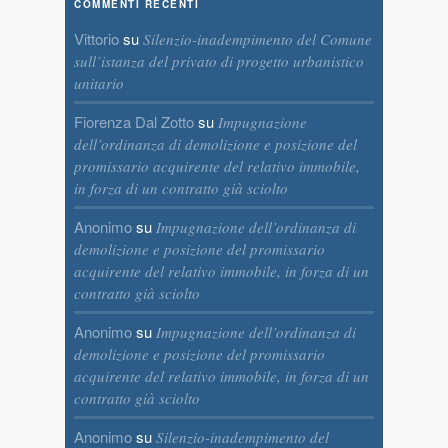
COMMENTI RECENTI
Vittorio
su
Silenzio-inadempimento del Comune
sull’istanza del privato di progetto urbanistico
unitario
Fiorenza Dal Zotto
su
Impugnazione
dell’ordinanza di demolizione e posizione del
promissario acquirente del relativo immobile,
in forza di un contratto già sciolto
Anonimo
su
Impugnazione dell’ordinanza di
demolizione e posizione del promissario
acquirente del relativo immobile, in forza di un
contratto già sciolto
Anonimo
su
Impugnazione dell’ordinanza di
demolizione e posizione del promissario
acquirente del relativo immobile, in forza di un
contratto già sciolto
Anonimo
su
Silenzio-inadempimento del