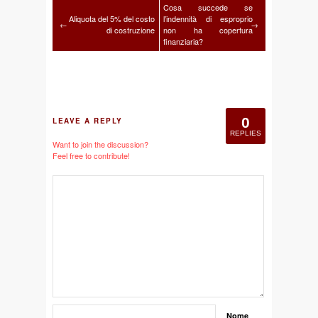
Cosa succede se
Aliquota del 5% del costo
l’indennità di esproprio
←
→
di costruzione
non ha copertura
finanziaria?
0
LEAVE A REPLY
REPLIES
Want to join the discussion?
Feel free to contribute!
Nome