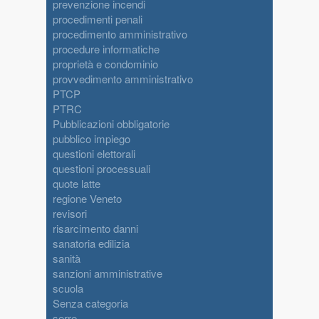
prevenzione incendi
procedimenti penali
procedimento amministrativo
procedure informatiche
proprietà e condominio
provvedimento amministrativo
PTCP
PTRC
Pubblicazioni obbligatorie
pubblico impiego
questioni elettorali
questioni processuali
quote latte
regione Veneto
revisori
risarcimento danni
sanatoria edilizia
sanità
sanzioni amministrative
scuola
Senza categoria
serre