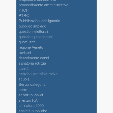
provvedimento amministrativo
PTCP
PTRC
Pubblicazioni obbligatorie
pubblico impiego
questioni elettorali
questioni processuali
quote latte
regione Veneto
revisori
risarcimento danni
sanatoria edilizia
sanità
sanzioni amministrative
scuola
Senza categoria
serre
servizi pubblici
silenzio P.A.
siti natura 2000
società pubbliche