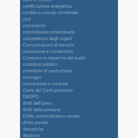
certificazione energetica
cimiteri e vincolo cimiteriale
civit
commercio
commissario straordinario
competenze degli organi
Comunicazioni di servizio
comunione e condominio
Consumo e risparmio del suolo
contributi pubblici
contributo di costruzione
convegni
convenzioni e contratti
Corte dei Conti processo
DASPO
diritti dell'uomo
diritti della persona
Diritto amministrativo veneto
diritto penale
discariche
distanze