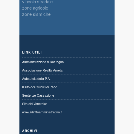
vincolo stradale
zone agricole
zone sismiche
LINK UTILI
Amministrazione di sostegno
Associazione Realtà Veneta
Autotutela della P.A.
Il sito dei Giudici di Pace
Sentenze Cassazione
Sito old Venetoius
www.ildirittoamministrativo.it
ARCHIVI