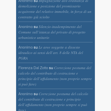
Anonimo
su
Impugnazione dell’ordinanza di
demolizione e posizione del promissario
acquirente del relativo immobile, in forza di un
contratto già sciolto
Anonimo
su
Silenzio-inadempimento del
Comune sull’istanza del privato di progetto
urbanistico unitario
Anonimo
su
Le aree soggette a dissesto
idraulico ai sensi dell’art. 8 delle NTA del
PGRA
Fiorenza Dal Zotto
su
Correzione postuma del
calcolo del contributo di costruzione e
principio dell’affidamento (non proprio sempre
si può fare)
Anonimo
su
Correzione postuma del calcolo
del contributo di costruzione e principio
dell’affidamento (non proprio sempre si può
fare)