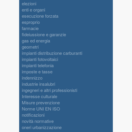
elezioni
enti e organi
esecuzione forzata
esproprio
farmacie
fideiussione e garanzie
gas ed energia
geometri
impianti distribuzione carburanti
impianti fotovoltaici
impianti telefonia
imposte e tasse
indennizzo
industrie insalubri
ingegneri e altri professionisti
Interesse culturale
Misure prevenzione
Norme UNI EN ISO
notificazioni
novità normative
oneri urbanizzazione