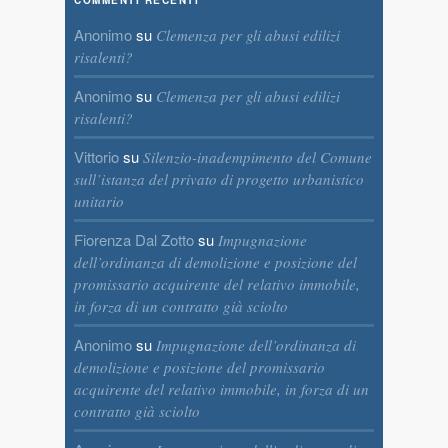
COMMENTI RECENTI
Anonimo
su
Clemenza per gli abusi edilizi
risalenti?
Anonimo
su
Clemenza per gli abusi edilizi
risalenti?
Vittorio
su
Silenzio-inadempimento del Comune
sull’istanza del privato di progetto urbanistico
unitario
Fiorenza Dal Zotto
su
Impugnazione
dell’ordinanza di demolizione e posizione del
promissario acquirente del relativo immobile,
in forza di un contratto già sciolto
Anonimo
su
Impugnazione dell’ordinanza di
demolizione e posizione del promissario
acquirente del relativo immobile, in forza di un
contratto già sciolto