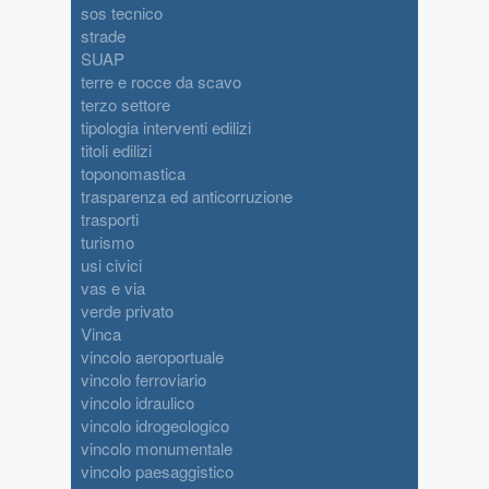
sos tecnico
strade
SUAP
terre e rocce da scavo
terzo settore
tipologia interventi edilizi
titoli edilizi
toponomastica
trasparenza ed anticorruzione
trasporti
turismo
usi civici
vas e via
verde privato
Vinca
vincolo aeroportuale
vincolo ferroviario
vincolo idraulico
vincolo idrogeologico
vincolo monumentale
vincolo paesaggistico