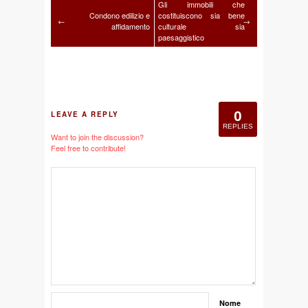
Gli immobili che
Condono edilizio e
costituiscono sia bene
←
→
affidamento
culturale sia
paesaggistico
0
LEAVE A REPLY
REPLIES
Want to join the discussion?
Feel free to contribute!
Nome