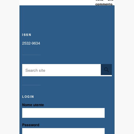
commento.
ISSN
2532-9634
LOGIN
Nome utente
Password