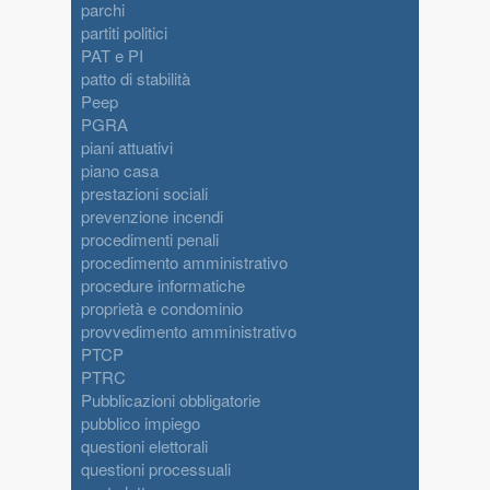
parchi
partiti politici
PAT e PI
patto di stabilità
Peep
PGRA
piani attuativi
piano casa
prestazioni sociali
prevenzione incendi
procedimenti penali
procedimento amministrativo
procedure informatiche
proprietà e condominio
provvedimento amministrativo
PTCP
PTRC
Pubblicazioni obbligatorie
pubblico impiego
questioni elettorali
questioni processuali