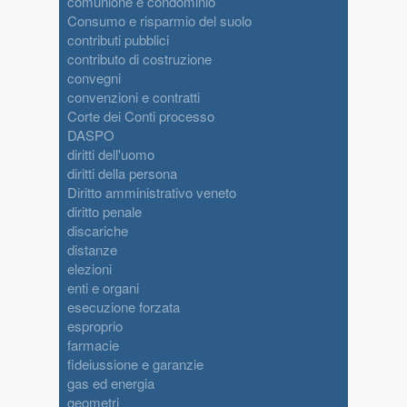
comunione e condominio
Consumo e risparmio del suolo
contributi pubblici
contributo di costruzione
convegni
convenzioni e contratti
Corte dei Conti processo
DASPO
diritti dell'uomo
diritti della persona
Diritto amministrativo veneto
diritto penale
discariche
distanze
elezioni
enti e organi
esecuzione forzata
esproprio
farmacie
fideiussione e garanzie
gas ed energia
geometri