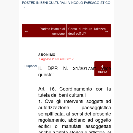
POSTED IN
BENI CULTURALI
,
VINCOLO PAESAGGISTICO
/
Plurime istanze di
Come si misura l’altezza
←
→
condono
degli edifici?
ANONIMO
7 Agosto 2025 alle 08:17
says:
Rispondi
1
IL DPR N. 31/2017art. dice
REPLY
questo:
Art. 16. Coordinamento con la
tutela dei beni culturali
1. Ove gli interventi soggetti ad
autorizzazione paesaggistica
semplificata, ai sensi del presente
regolamento, abbiano ad oggetto
edifici o manufatti assoggettati
anche a tutela storica e artistica, ai