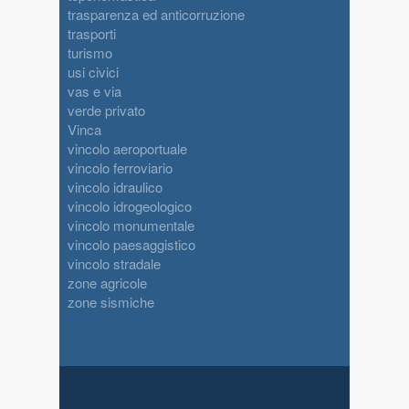
trasparenza ed anticorruzione
trasporti
turismo
usi civici
vas e via
verde privato
Vinca
vincolo aeroportuale
vincolo ferroviario
vincolo idraulico
vincolo idrogeologico
vincolo monumentale
vincolo paesaggistico
vincolo stradale
zone agricole
zone sismiche