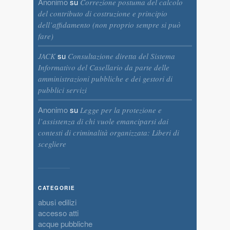
Anonimo
su
Correzione postuma del calcolo
del contributo di costruzione e principio
dell’affidamento (non proprio sempre si può
fare)
su
JACK
Consultazione diretta del Sistema
Informativo del Casellario da parte delle
amministrazioni pubbliche e dei gestori di
pubblici servizi
Anonimo
su
Legge per la protezione e
l’assistenza di chi vuole emanciparsi dai
contesti di criminalità organizzata: Liberi di
scegliere
CATEGORIE
abusi edilizi
accesso atti
acque pubbliche