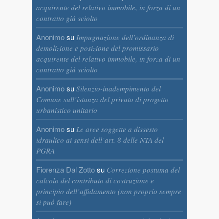
acquirente del relativo immobile, in forza di un
contratto già sciolto
Anonimo
su
Impugnazione dell’ordinanza di
demolizione e posizione del promissario
acquirente del relativo immobile, in forza di un
contratto già sciolto
Anonimo
su
Silenzio-inadempimento del
Comune sull’istanza del privato di progetto
urbanistico unitario
Anonimo
su
Le aree soggette a dissesto
idraulico ai sensi dell’art. 8 delle NTA del
PGRA
Fiorenza Dal Zotto
su
Correzione postuma del
calcolo del contributo di costruzione e
principio dell’affidamento (non proprio sempre
si può fare)