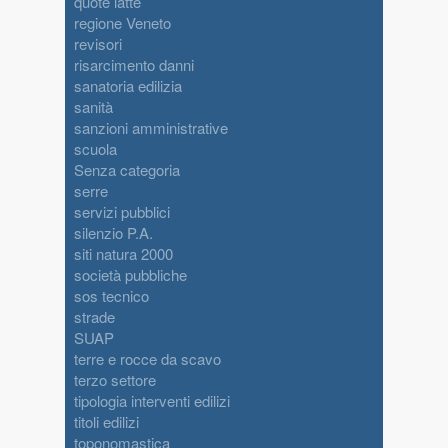
quote latte
regione Veneto
revisori
risarcimento danni
sanatoria edilizia
sanità
sanzioni amministrative
scuola
Senza categoria
serre
servizi pubblici
silenzio P.A.
siti natura 2000
società pubbliche
sos tecnico
strade
SUAP
terre e rocce da scavo
terzo settore
tipologia interventi edilizi
titoli edilizi
toponomastica