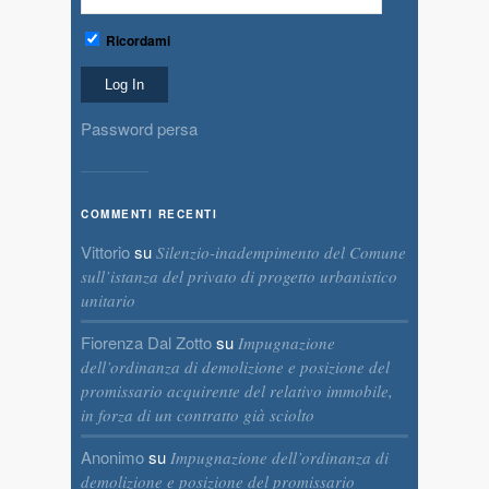
Ricordami
Password persa
COMMENTI RECENTI
Vittorio
su
Silenzio-inadempimento del Comune
sull’istanza del privato di progetto urbanistico
unitario
Fiorenza Dal Zotto
su
Impugnazione
dell’ordinanza di demolizione e posizione del
promissario acquirente del relativo immobile,
in forza di un contratto già sciolto
Anonimo
su
Impugnazione dell’ordinanza di
demolizione e posizione del promissario