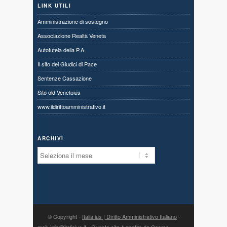
LINK UTILI
Amministrazione di sostegno
Associazione Realtà Veneta
Autotutela della P.A.
Il sito dei Giudici di Pace
Sentenze Cassazione
Sito old Venetoius
www.ildirittoamministrativo.it
ARCHIVI
Archivi
© Copyright -
Italia ius | Diritto Amministrativo Italiano
-
mail:
info@italiaius.it
- Questo sito è gestito da Cosmo