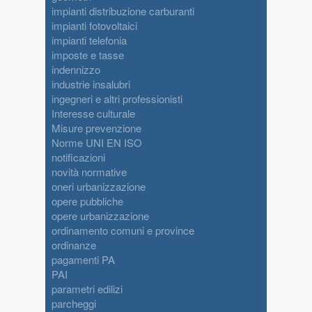
impianti distribuzione carburanti
impianti fotovoltaici
impianti telefonia
imposte e tasse
indennizzo
industrie insalubri
ingegneri e altri professionisti
Interesse culturale
Misure prevenzione
Norme UNI EN ISO
notificazioni
novità normative
oneri urbanizzazione
opere pubbliche
opere urbanizzazione
ordinamento comuni e province
ordinanze
pagamenti PA
PAI
parametri edilizi
parcheggi