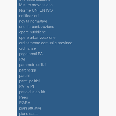
Misure prevenzione
Norme UNI EN ISO
notificazioni
novità normative
oneri urbanizzazione
opere pubbliche
opere urbanizzazione
ordinamento comuni e province
ordinanze
pagamenti PA
PAI
parametri edilizi
parcheggi
parchi
partiti politici
PAT e PI
patto di stabilità
Peep
PGRA
piani attuativi
piano casa