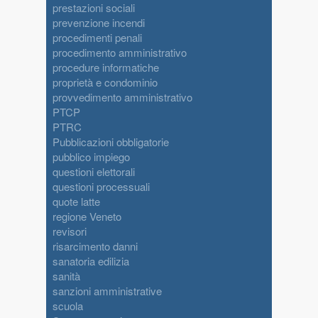
prestazioni sociali
prevenzione incendi
procedimenti penali
procedimento amministrativo
procedure informatiche
proprietà e condominio
provvedimento amministrativo
PTCP
PTRC
Pubblicazioni obbligatorie
pubblico impiego
questioni elettorali
questioni processuali
quote latte
regione Veneto
revisori
risarcimento danni
sanatoria edilizia
sanità
sanzioni amministrative
scuola