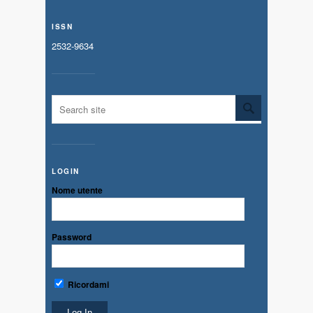
ISSN
2532-9634
LOGIN
Nome utente
Password
Ricordami