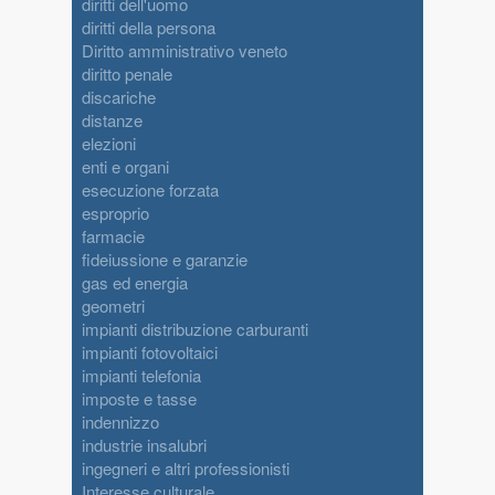
diritti dell'uomo
diritti della persona
Diritto amministrativo veneto
diritto penale
discariche
distanze
elezioni
enti e organi
esecuzione forzata
esproprio
farmacie
fideiussione e garanzie
gas ed energia
geometri
impianti distribuzione carburanti
impianti fotovoltaici
impianti telefonia
imposte e tasse
indennizzo
industrie insalubri
ingegneri e altri professionisti
Interesse culturale