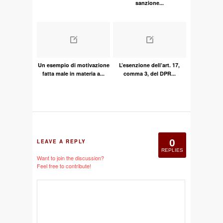
sanzione...
Un esempio di motivazione
L’esenzione dell’art. 17,
fatta male in materia a...
comma 3, del DPR...
0
LEAVE A REPLY
REPLIES
Want to join the discussion?
Feel free to contribute!