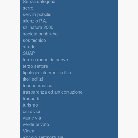
Senza categoria
serre
servizi pubblici
silenzio P.A.
siti natura 2000
società pubbliche
sos tecnico
strade
SUAP
terre e rocce da scavo
terzo settore
tipologia interventi edilizi
titoli edilizi
toponomastica
trasparenza ed anticorruzione
trasporti
turismo
usi civici
vas e via
verde privato
Vinca
vincolo aeroportuale