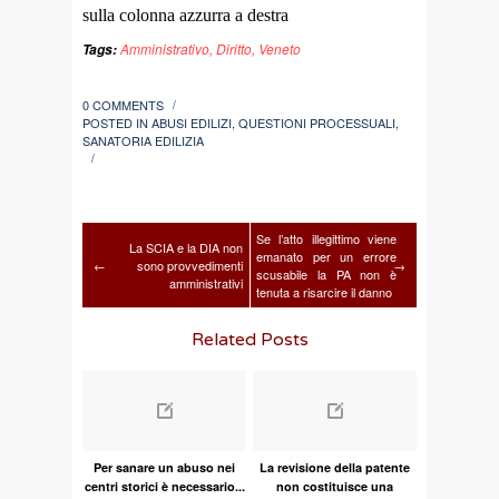
sulla colonna azzurra a destra
Amministrativo
,
Diritto
,
Veneto
Tags:
0 COMMENTS
/
POSTED IN
ABUSI EDILIZI
,
QUESTIONI PROCESSUALI
,
SANATORIA EDILIZIA
/
Se l’atto illegittimo viene
La SCIA e la DIA non
emanato per un errore
←
sono provvedimenti
→
scusabile la PA non è
amministrativi
tenuta a risarcire il danno
Related Posts
Per sanare un abuso nei
La revisione della patente
centri storici è necessario...
non costituisce una