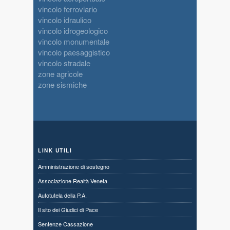
vincolo ferroviario
vincolo idraulico
vincolo idrogeologico
vincolo monumentale
vincolo paesaggistico
vincolo stradale
zone agricole
zone sismiche
LINK UTILI
Amministrazione di sostegno
Associazione Realtà Veneta
Autotutela della P.A.
Il sito dei Giudici di Pace
Sentenze Cassazione