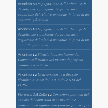
Anonimo
su
Impugnazione dell’ordinanza di
demolizione e posizione del promissario
acquirente del relativo immobile, in forza di un
contratto già sciolto
Anonimo
su
Impugnazione dell’ordinanza di
demolizione e posizione del promissario
acquirente del relativo immobile, in forza di un
contratto già sciolto
Anonimo
su
Silenzio-inadempimento del
Comune sull’istanza del privato di progetto
urbanistico unitario
Anonimo
su
Le aree soggette a dissesto
idraulico ai sensi dell’art. 8 delle NTA del
PGRA
Fiorenza Dal Zotto
su
Correzione postuma del
calcolo del contributo di costruzione e
principio dell’affidamento (non proprio sempre