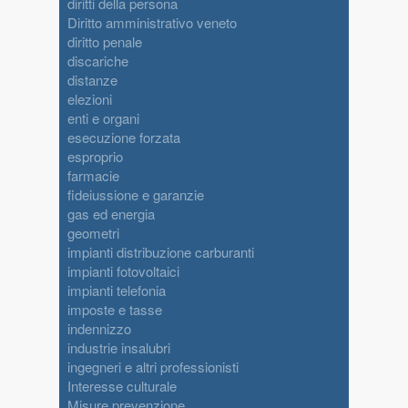
diritti della persona
Diritto amministrativo veneto
diritto penale
discariche
distanze
elezioni
enti e organi
esecuzione forzata
esproprio
farmacie
fideiussione e garanzie
gas ed energia
geometri
impianti distribuzione carburanti
impianti fotovoltaici
impianti telefonia
imposte e tasse
indennizzo
industrie insalubri
ingegneri e altri professionisti
Interesse culturale
Misure prevenzione