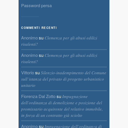
Password persa
COMMENTI RECENTI
Anonimo
su
Clemenza per gli abusi edilizi
risalenti?
Anonimo
su
Clemenza per gli abusi edilizi
risalenti?
Vittorio
su
Silenzio-inadempimento del Comune
sull’istanza del privato di progetto urbanistico
unitario
Fiorenza Dal Zotto
su
Impugnazione
dell’ordinanza di demolizione e posizione del
promissario acquirente del relativo immobile,
in forza di un contratto già sciolto
Anonimo
su
Impugnazione dell’ordinanza di