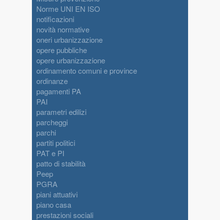
Norme UNI EN ISO
notificazioni
novità normative
oneri urbanizzazione
opere pubbliche
opere urbanizzazione
ordinamento comuni e province
ordinanze
pagamenti PA
PAI
parametri edilizi
parcheggi
parchi
partiti politici
PAT e PI
patto di stabilità
Peep
PGRA
piani attuativi
piano casa
prestazioni sociali