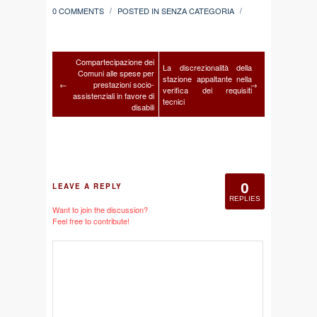
0 COMMENTS
POSTED IN
SENZA CATEGORIA
/
/
Compartecipazione dei
La discrezionalità della
Comuni alle spese per
stazione appaltante nella
←
prestazioni socio-
→
verifica dei requisiti
assistenziali in favore di
tecnici
disabili
0
LEAVE A REPLY
REPLIES
Want to join the discussion?
Feel free to contribute!