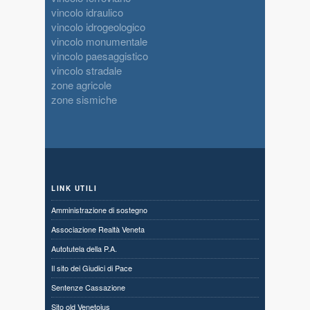
vincolo idraulico
vincolo idrogeologico
vincolo monumentale
vincolo paesaggistico
vincolo stradale
zone agricole
zone sismiche
LINK UTILI
Amministrazione di sostegno
Associazione Realtà Veneta
Autotutela della P.A.
Il sito dei Giudici di Pace
Sentenze Cassazione
Sito old Venetoius