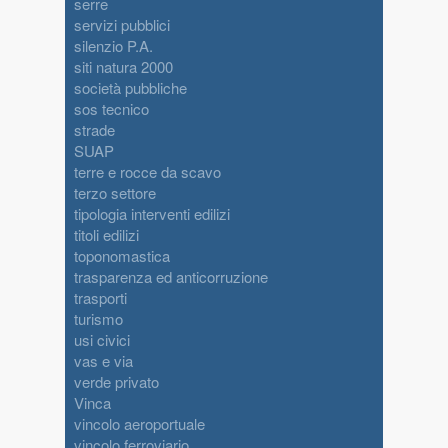
serre
servizi pubblici
silenzio P.A.
siti natura 2000
società pubbliche
sos tecnico
strade
SUAP
terre e rocce da scavo
terzo settore
tipologia interventi edilizi
titoli edilizi
toponomastica
trasparenza ed anticorruzione
trasporti
turismo
usi civici
vas e via
verde privato
Vinca
vincolo aeroportuale
vincolo ferroviario