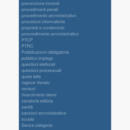
prevenzione incendi
procedimenti penali
procedimento amministrativo
procedure informatiche
proprietà e condominio
provvedimento amministrativo
PTCP
PTRC
Pubblicazioni obbligatorie
pubblico impiego
questioni elettorali
questioni processuali
quote latte
regione Veneto
revisori
risarcimento danni
sanatoria edilizia
sanità
sanzioni amministrative
scuola
Senza categoria