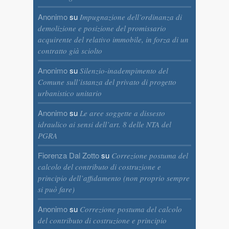
Anonimo
su
Impugnazione dell’ordinanza di
demolizione e posizione del promissario
acquirente del relativo immobile, in forza di un
contratto già sciolto
Anonimo
su
Silenzio-inadempimento del
Comune sull’istanza del privato di progetto
urbanistico unitario
Anonimo
su
Le aree soggette a dissesto
idraulico ai sensi dell’art. 8 delle NTA del
PGRA
Fiorenza Dal Zotto
su
Correzione postuma del
calcolo del contributo di costruzione e
principio dell’affidamento (non proprio sempre
si può fare)
Anonimo
su
Correzione postuma del calcolo
del contributo di costruzione e principio