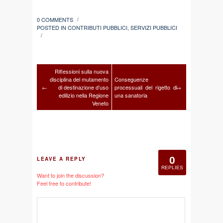
0 COMMENTS
/
POSTED IN
CONTRIBUTI PUBBLICI
,
SERVIZI PUBBLICI
/
Riflessioni sulla nuova
disciplina del mutamento
Conseguenze
←
di destinazione d’uso
processuali del rigetto di
→
edilizio nella Regione
una sanatoria
Veneto
0
LEAVE A REPLY
REPLIES
Want to join the discussion?
Feel free to contribute!