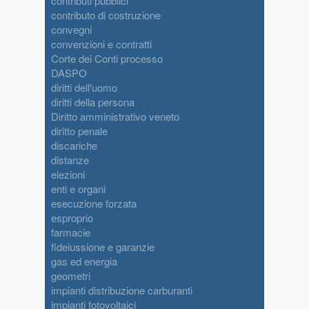
contributi pubblici
contributo di costruzione
convegni
convenzioni e contratti
Corte dei Conti processo
DASPO
diritti dell'uomo
diritti della persona
Diritto amministrativo veneto
diritto penale
discariche
distanze
elezioni
enti e organi
esecuzione forzata
esproprio
farmacie
fideiussione e garanzie
gas ed energia
geometri
impianti distribuzione carburanti
impianti fotovoltaici