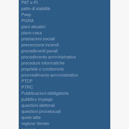
PAT e PI
patto di stabilità
Peep
PGRA
piani attuativi
piano casa
prestazioni sociali
prevenzione incendi
procedimenti penali
procedimento amministrativo
procedure informatiche
proprietà e condominio
provvedimento amministrativo
PTCP
PTRC
Pubblicazioni obbligatorie
pubblico impiego
questioni elettorali
questioni processuali
quote latte
regione Veneto