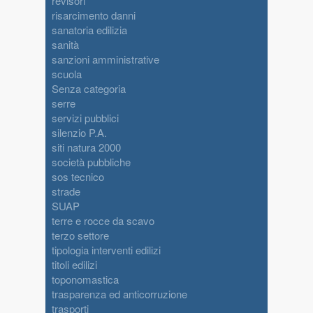
revisori
risarcimento danni
sanatoria edilizia
sanità
sanzioni amministrative
scuola
Senza categoria
serre
servizi pubblici
silenzio P.A.
siti natura 2000
società pubbliche
sos tecnico
strade
SUAP
terre e rocce da scavo
terzo settore
tipologia interventi edilizi
titoli edilizi
toponomastica
trasparenza ed anticorruzione
trasporti