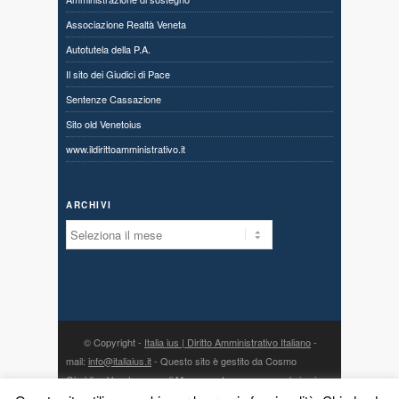
Associazione Realtà Veneta
Autotutela della P.A.
Il sito dei Giudici di Pace
Sentenze Cassazione
Sito old Venetoius
www.ildirittoamministrativo.it
ARCHIVI
Archivi
© Copyright -
Italia ius | Diritto Amministrativo Italiano
-
mail:
info@italiaius.it
- Questo sito è gestito da Cosmo
Giuridico Veneto s.a.s. di Marangon Ivonne, con sede in via
Centro 80, fraz. Priabona 36030 Monte di Malo (VI) - P. IVA