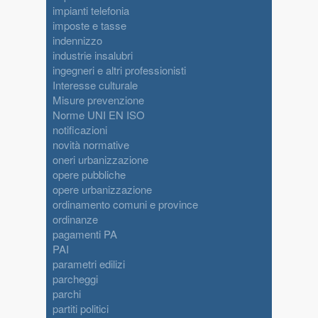
impianti telefonia
imposte e tasse
indennizzo
industrie insalubri
ingegneri e altri professionisti
Interesse culturale
Misure prevenzione
Norme UNI EN ISO
notificazioni
novità normative
oneri urbanizzazione
opere pubbliche
opere urbanizzazione
ordinamento comuni e province
ordinanze
pagamenti PA
PAI
parametri edilizi
parcheggi
parchi
partiti politici