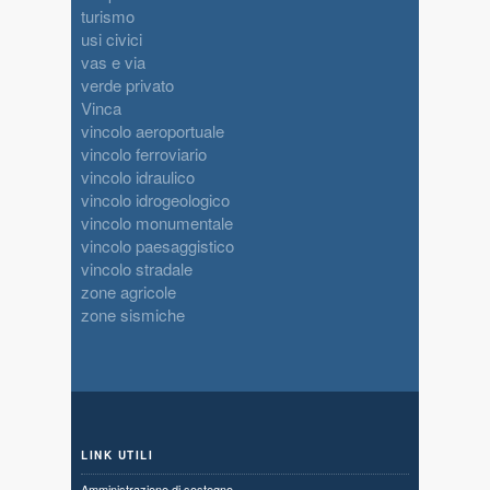
turismo
usi civici
vas e via
verde privato
Vinca
vincolo aeroportuale
vincolo ferroviario
vincolo idraulico
vincolo idrogeologico
vincolo monumentale
vincolo paesaggistico
vincolo stradale
zone agricole
zone sismiche
LINK UTILI
Amministrazione di sostegno