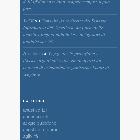
dell’affidamento (non proprio sempre si può
fare)
su
JACK
Consultazione diretta del Sistema
Informativo del Casellario da parte delle
amministrazioni pubbliche e dei gestori di
pubblici servizi
Anonimo
su
Legge per la protezione e
l’assistenza di chi vuole emanciparsi dai
contesti di criminalità organizzata: Liberi di
scegliere
CATEGORIE
abusi edilizi
accesso atti
acque pubbliche
acustica e rumori
agibilità