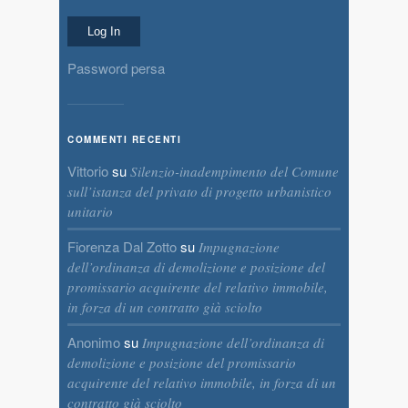
Password persa
COMMENTI RECENTI
Vittorio
su
Silenzio-inadempimento del Comune
sull’istanza del privato di progetto urbanistico
unitario
Fiorenza Dal Zotto
su
Impugnazione
dell’ordinanza di demolizione e posizione del
promissario acquirente del relativo immobile,
in forza di un contratto già sciolto
Anonimo
su
Impugnazione dell’ordinanza di
demolizione e posizione del promissario
acquirente del relativo immobile, in forza di un
contratto già sciolto