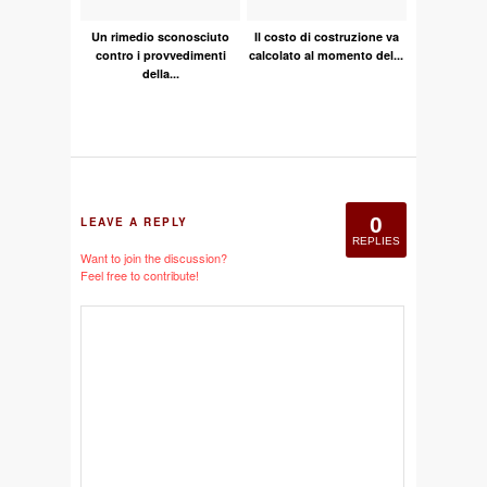
Un rimedio sconosciuto
Il costo di costruzione va
contro i provvedimenti
calcolato al momento del...
della...
0
LEAVE A REPLY
REPLIES
Want to join the discussion?
Feel free to contribute!