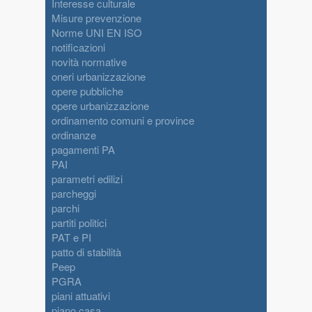
Interesse culturale
Misure prevenzione
Norme UNI EN ISO
notificazioni
novità normative
oneri urbanizzazione
opere pubbliche
opere urbanizzazione
ordinamento comuni e province
ordinanze
pagamenti PA
PAI
parametri edilizi
parcheggi
parchi
partiti politici
PAT e PI
patto di stabilità
Peep
PGRA
piani attuativi
piano casa