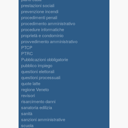
prestazioni sociali
prevenzione incendi
procedimenti penali
procedimento amministrativo
procedure informatiche
proprietà e condominio
provvedimento amministrativo
PTCP
PTRC
Pubblicazioni obbligatorie
pubblico impiego
questioni elettorali
questioni processuali
quote latte
regione Veneto
revisori
risarcimento danni
sanatoria edilizia
sanità
sanzioni amministrative
scuola