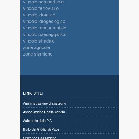
vincolo aeroportuale
vincolo ferroviario
vincolo idraulico
vincolo idrogeologico
vincolo monumentale
vincolo paesaggistico
vincolo stradale
zone agricole
zone sismiche
LINK UTILI
Amministrazione di sostegno
Associazione Realtà Veneta
Autotutela della P.A.
Il sito dei Giudici di Pace
Sentenze Cassazione