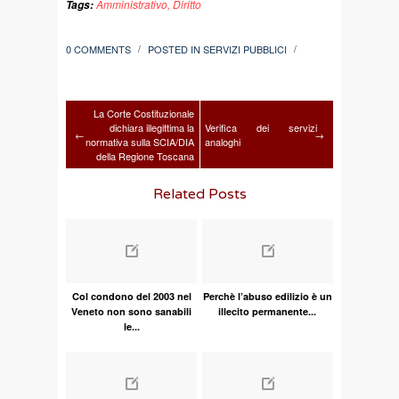
Amministrativo
,
Diritto
Tags:
0 COMMENTS
POSTED IN
SERVIZI PUBBLICI
/
/
La Corte Costituzionale
dichiara illegittima la
Verifica dei servizi
←
→
normativa sulla SCIA/DIA
analoghi
della Regione Toscana
Related Posts
Col condono del 2003 nel
Perchè l’abuso edilizio è un
Veneto non sono sanabili
illecito permanente...
le...