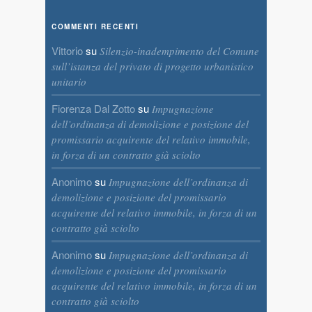
COMMENTI RECENTI
Vittorio
su
Silenzio-inadempimento del Comune
sull’istanza del privato di progetto urbanistico
unitario
Fiorenza Dal Zotto
su
Impugnazione
dell’ordinanza di demolizione e posizione del
promissario acquirente del relativo immobile,
in forza di un contratto già sciolto
Anonimo
su
Impugnazione dell’ordinanza di
demolizione e posizione del promissario
acquirente del relativo immobile, in forza di un
contratto già sciolto
Anonimo
su
Impugnazione dell’ordinanza di
demolizione e posizione del promissario
acquirente del relativo immobile, in forza di un
contratto già sciolto