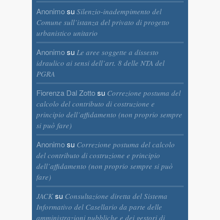
Anonimo
su
Silenzio-inadempimento del
Comune sull’istanza del privato di progetto
urbanistico unitario
Anonimo
su
Le aree soggette a dissesto
idraulico ai sensi dell’art. 8 delle NTA del
PGRA
Fiorenza Dal Zotto
su
Correzione postuma del
calcolo del contributo di costruzione e
principio dell’affidamento (non proprio sempre
si può fare)
Anonimo
su
Correzione postuma del calcolo
del contributo di costruzione e principio
dell’affidamento (non proprio sempre si può
fare)
su
JACK
Consultazione diretta del Sistema
Informativo del Casellario da parte delle
amministrazioni pubbliche e dei gestori di