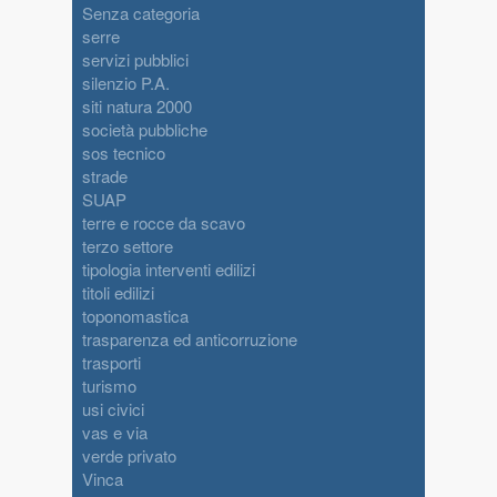
Senza categoria
serre
servizi pubblici
silenzio P.A.
siti natura 2000
società pubbliche
sos tecnico
strade
SUAP
terre e rocce da scavo
terzo settore
tipologia interventi edilizi
titoli edilizi
toponomastica
trasparenza ed anticorruzione
trasporti
turismo
usi civici
vas e via
verde privato
Vinca