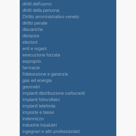
diritti dell'uomo
diritti della persona
Diritto amministrativo veneto
diritto penale
discariche
distanze
elezioni
enti e organi
esecuzione forzata
esproprio
farmacie
fideiussione e garanzie
gas ed energia
geometri
impianti distribuzione carburanti
impianti fotovoltaici
impianti telefonia
imposte e tasse
indennizzo
industrie insalubri
ingegneri e altri professionisti