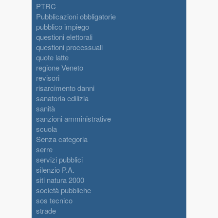
PTRC
Pubblicazioni obbligatorie
pubblico impiego
questioni elettorali
questioni processuali
quote latte
regione Veneto
revisori
risarcimento danni
sanatoria edilizia
sanità
sanzioni amministrative
scuola
Senza categoria
serre
servizi pubblici
silenzio P.A.
siti natura 2000
società pubbliche
sos tecnico
strade