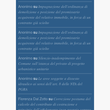
Anonimo
su
Impugnazione dell’ordinanza di
demolizione e posizione del promissario
acquirente del relativo immobile, in forza di un
contratto già sciolto
Anonimo
su
Impugnazione dell’ordinanza di
demolizione e posizione del promissario
acquirente del relativo immobile, in forza di un
contratto già sciolto
Anonimo
su
Silenzio-inadempimento del
Comune sull’istanza del privato di progetto
urbanistico unitario
Anonimo
su
Le aree soggette a dissesto
idraulico ai sensi dell’art. 8 delle NTA del
PGRA
Fiorenza Dal Zotto
su
Correzione postuma del
calcolo del contributo di costruzione e
principio dell’affidamento (non proprio sempre