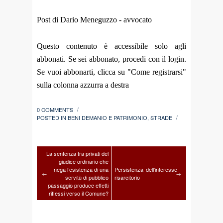
Post di Dario Meneguzzo - avvocato
Questo contenuto è accessibile solo agli
abbonati. Se sei abbonato, procedi con il login.
Se vuoi abbonarti, clicca su "Come registrarsi"
sulla colonna azzurra a destra
0 COMMENTS
/
POSTED IN
BENI DEMANIO E PATRIMONIO
,
STRADE
/
La sentenza tra privati del
giudice ordinario che
nega l’esistenza di una
Persistenza dell’interesse
←
→
servitù di pubblico
risarcitorio
passaggio produce effetti
riflessi verso il Comune?