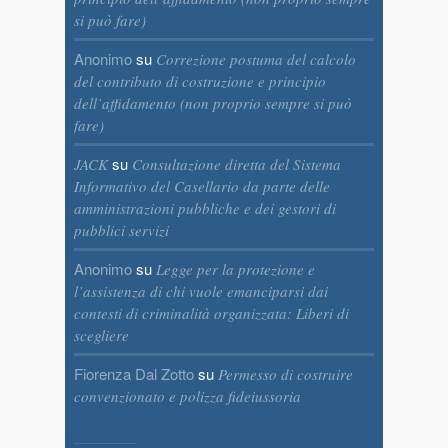
si può fare)
Anonimo
su
Correzione postuma del calcolo
del contributo di costruzione e principio
dell’affidamento (non proprio sempre si può
fare)
su
JACK
Consultazione diretta del Sistema
Informativo del Casellario da parte delle
amministrazioni pubbliche e dei gestori di
pubblici servizi
Anonimo
su
Legge per la protezione e
l’assistenza di chi vuole emanciparsi dai
contesti di criminalità organizzata: Liberi di
scegliere
Fiorenza Dal Zotto
su
Permesso di costruire
convenzionato e polizza fideiussoria