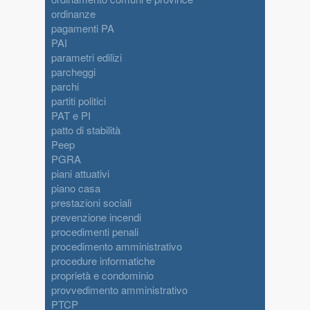
ordinanze
pagamenti PA
PAI
parametri edilizi
parcheggi
parchi
partiti politici
PAT e PI
patto di stabilità
Peep
PGRA
piani attuativi
piano casa
prestazioni sociali
prevenzione incendi
procedimenti penali
procedimento amministrativo
procedure informatiche
proprietà e condominio
provvedimento amministrativo
PTCP