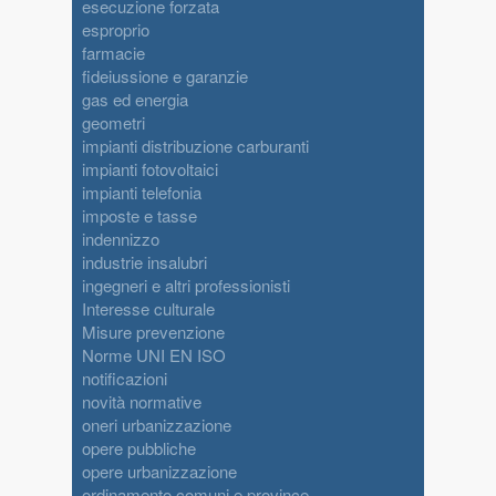
esecuzione forzata
esproprio
farmacie
fideiussione e garanzie
gas ed energia
geometri
impianti distribuzione carburanti
impianti fotovoltaici
impianti telefonia
imposte e tasse
indennizzo
industrie insalubri
ingegneri e altri professionisti
Interesse culturale
Misure prevenzione
Norme UNI EN ISO
notificazioni
novità normative
oneri urbanizzazione
opere pubbliche
opere urbanizzazione
ordinamento comuni e province