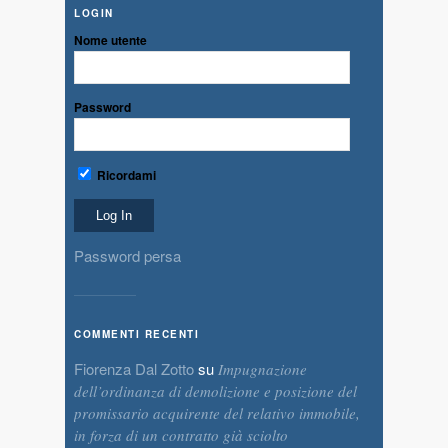
LOGIN
Nome utente
Password
Ricordami
Password persa
COMMENTI RECENTI
Fiorenza Dal Zotto
su
Impugnazione
dell’ordinanza di demolizione e posizione del
promissario acquirente del relativo immobile,
in forza di un contratto già sciolto