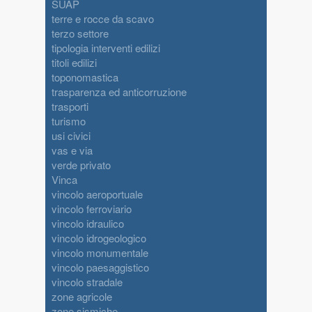
SUAP
terre e rocce da scavo
terzo settore
tipologia interventi edilizi
titoli edilizi
toponomastica
trasparenza ed anticorruzione
trasporti
turismo
usi civici
vas e via
verde privato
Vinca
vincolo aeroportuale
vincolo ferroviario
vincolo idraulico
vincolo idrogeologico
vincolo monumentale
vincolo paesaggistico
vincolo stradale
zone agricole
zone sismiche