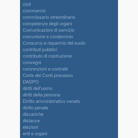
civit
commercio
commissario straordinario
competenze degli organi
Comunicazioni di servizio
comunione e condominio
Consumo e risparmio del suolo
contributi pubblici
contributo di costruzione
convegni
convenzioni e contratti
Corte dei Conti processo
DASPO
diritti dell'uomo
diritti della persona
Diritto amministrativo veneto
diritto penale
discariche
distanze
elezioni
enti e organi