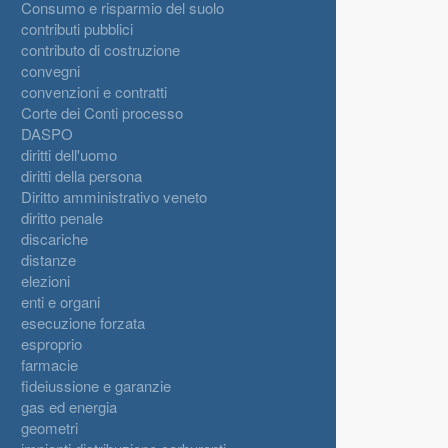
Consumo e risparmio del suolo
contributi pubblici
contributo di costruzione
convegni
convenzioni e contratti
Corte dei Conti processo
DASPO
diritti dell'uomo
diritti della persona
Diritto amministrativo veneto
diritto penale
discariche
distanze
elezioni
enti e organi
esecuzione forzata
esproprio
farmacie
fideiussione e garanzie
gas ed energia
geometri