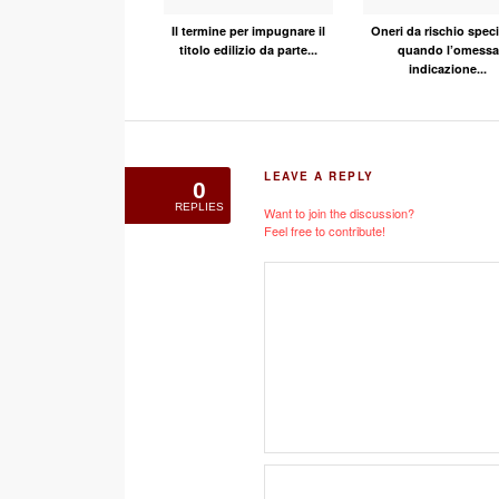
Il termine per impugnare il
Oneri da rischio speci
titolo edilizio da parte...
quando l’omessa
indicazione...
LEAVE A REPLY
0
REPLIES
Want to join the discussion?
Feel free to contribute!