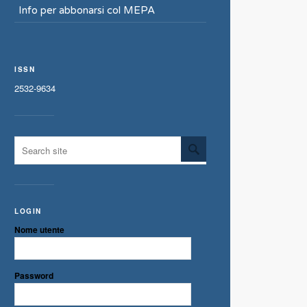
Info per abbonarsi col MEPA
ISSN
2532-9634
LOGIN
Nome utente
Password