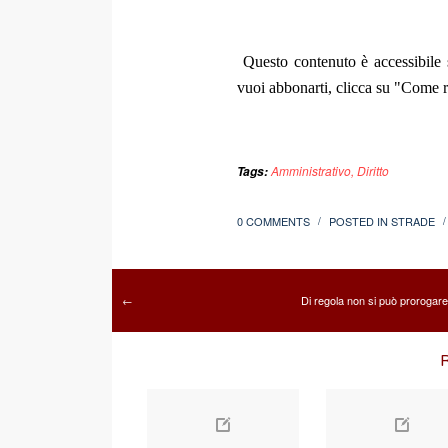
Questo contenuto è accessibile s
vuoi abbonarti, clicca su "Come re
Amministrativo
,
Diritto
Tags:
0 COMMENTS
POSTED IN
STRADE
/
/
Di regola non si può prorogare
←
R