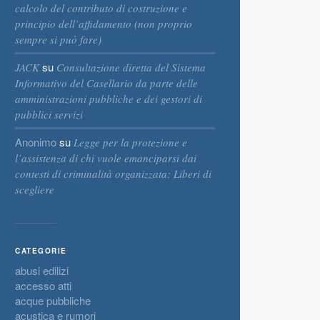
calcolo del contributo di costruzione e
principio dell’affidamento (non proprio
sempre si può fare)
su
JACK
Consultazione diretta del Sistema
Informativo del Casellario da parte delle
amministrazioni pubbliche e dei gestori di
pubblici servizi
Anonimo
su
Legge per la protezione e
l’assistenza di chi vuole emanciparsi dai
contesti di criminalità organizzata: Liberi di
scegliere
CATEGORIE
abusi edilizi
accesso atti
acque pubbliche
acustica e rumori