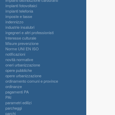
impianti distribuzione carburanti
impianti fotovoltaici
impianti telefonia
imposte e tasse
indennizzo
industrie insalubri
ingegneri e altri professionisti
Interesse culturale
Misure prevenzione
Norme UNI EN ISO
notificazioni
novità normative
oneri urbanizzazione
opere pubbliche
opere urbanizzazione
ordinamento comuni e province
ordinanze
pagamenti PA
PAI
parametri edilizi
parcheggi
parchi