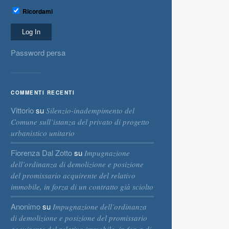
Ricordami
Password persa
COMMENTI RECENTI
Vittorio
su
Silenzio-inadempimento del
Comune sull’istanza del privato di progetto
urbanistico unitario
Fiorenza Dal Zotto
su
Impugnazione
dell’ordinanza di demolizione e posizione
del promissario acquirente del relativo
immobile, in forza di un contratto già sciolto
Anonimo
su
Impugnazione dell’ordinanza
di demolizione e posizione del promissario