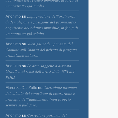
acquirente del relativo immobile, in forza di
un contratto già sciolto
Anonimo
su
Impugnazione dell’ordinanza
di demolizione e posizione del promissario
acquirente del relativo immobile, in forza di
un contratto già sciolto
Anonimo
su
Silenzio-inadempimento del
Comune sull’istanza del privato di progetto
urbanistico unitario
Anonimo
su
Le aree soggette a dissesto
idraulico ai sensi dell’art. 8 delle NTA del
PGRA
Fiorenza Dal Zotto
su
Correzione postuma
del calcolo del contributo di costruzione e
principio dell’affidamento (non proprio
sempre si può fare)
Anonimo
su
Correzione postuma del