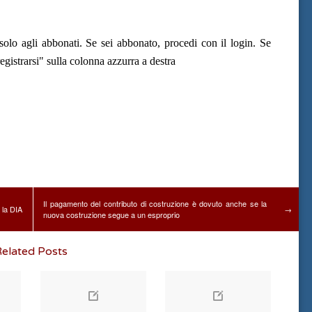
olo agli abbonati. Se sei abbonato, procedi con il login. Se
gistrarsi" sulla colonna azzurra a destra
Il pagamento del contributo di costruzione è dovuto anche se la
 la DIA
→
nuova costruzione segue a un esproprio
elated Posts