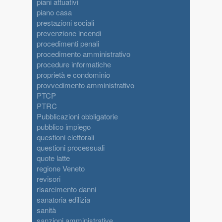
piani attuativi
piano casa
prestazioni sociali
prevenzione incendi
procedimenti penali
procedimento amministrativo
procedure informatiche
proprietà e condominio
provvedimento amministrativo
PTCP
PTRC
Pubblicazioni obbligatorie
pubblico impiego
questioni elettorali
questioni processuali
quote latte
regione Veneto
revisori
risarcimento danni
sanatoria edilizia
sanità
sanzioni amministrative