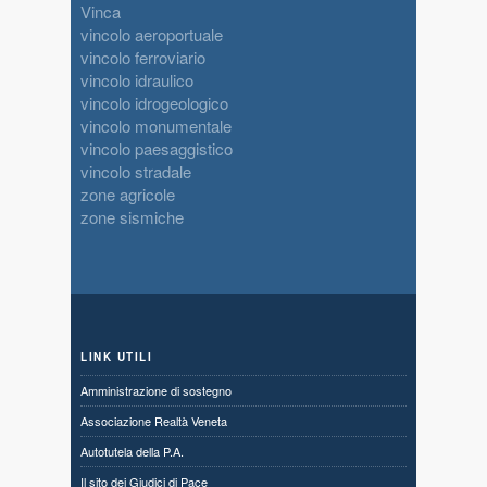
Vinca
vincolo aeroportuale
vincolo ferroviario
vincolo idraulico
vincolo idrogeologico
vincolo monumentale
vincolo paesaggistico
vincolo stradale
zone agricole
zone sismiche
LINK UTILI
Amministrazione di sostegno
Associazione Realtà Veneta
Autotutela della P.A.
Il sito dei Giudici di Pace