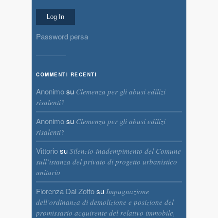
Password persa
COMMENTI RECENTI
Anonimo
su
Clemenza per gli abusi edilizi
risalenti?
Anonimo
su
Clemenza per gli abusi edilizi
risalenti?
Vittorio
su
Silenzio-inadempimento del Comune
sull’istanza del privato di progetto urbanistico
unitario
Fiorenza Dal Zotto
su
Impugnazione
dell’ordinanza di demolizione e posizione del
promissario acquirente del relativo immobile,