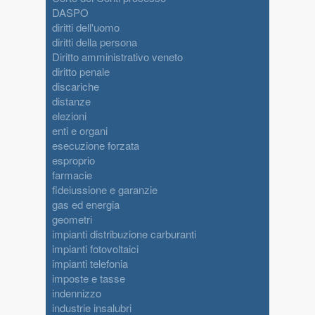
DASPO
diritti dell'uomo
diritti della persona
Diritto amministrativo veneto
diritto penale
discariche
distanze
elezioni
enti e organi
esecuzione forzata
esproprio
farmacie
fideiussione e garanzie
gas ed energia
geometri
impianti distribuzione carburanti
impianti fotovoltaici
impianti telefonia
imposte e tasse
indennizzo
industrie insalubri