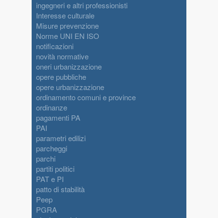
ingegneri e altri professionisti
Interesse culturale
Misure prevenzione
Norme UNI EN ISO
notificazioni
novità normative
oneri urbanizzazione
opere pubbliche
opere urbanizzazione
ordinamento comuni e province
ordinanze
pagamenti PA
PAI
parametri edilizi
parcheggi
parchi
partiti politici
PAT e PI
patto di stabilità
Peep
PGRA