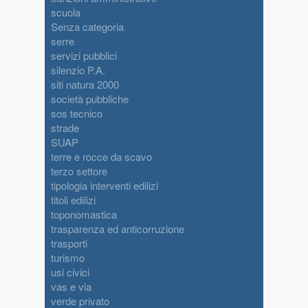
scuola
Senza categoria
serre
servizi pubblici
silenzio P.A.
siti natura 2000
società pubbliche
sos tecnico
strade
SUAP
terre e rocce da scavo
terzo settore
tipologia interventi edilizi
titoli edilizi
toponomastica
trasparenza ed anticorruzione
trasporti
turismo
usi civici
vas e via
verde privato