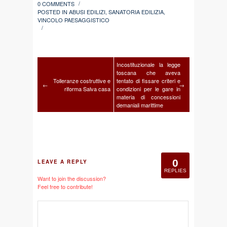
0 COMMENTS
/
POSTED IN
ABUSI EDILIZI
,
SANATORIA EDILIZIA
,
VINCOLO PAESAGGISTICO
/
Incostituzionale la legge
toscana che aveva
Tolleranze costruttive e
tentato di fissare criteri e
←
→
riforma Salva casa
condizioni per le gare in
materia di concessioni
demaniali marittime
0
LEAVE A REPLY
REPLIES
Want to join the discussion?
Feel free to contribute!