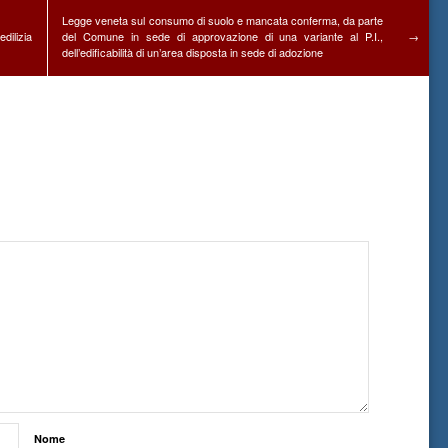
Legge veneta sul consumo di suolo e mancata conferma, da parte
edilizia
del Comune in sede di approvazione di una variante al P.I.,
→
dell’edificabilità di un’area disposta in sede di adozione
Nome