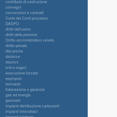
contributo di costruzione
convegni
convenzioni e contratti
Corte dei Conti processo
DASPO
diritti dell'uomo
diritti della persona
Diritto amministrativo veneto
diritto penale
discariche
distanze
elezioni
enti e organi
esecuzione forzata
esproprio
farmacie
fideiussione e garanzie
gas ed energia
geometri
impianti distribuzione carburanti
impianti fotovoltaici
impianti telefonia