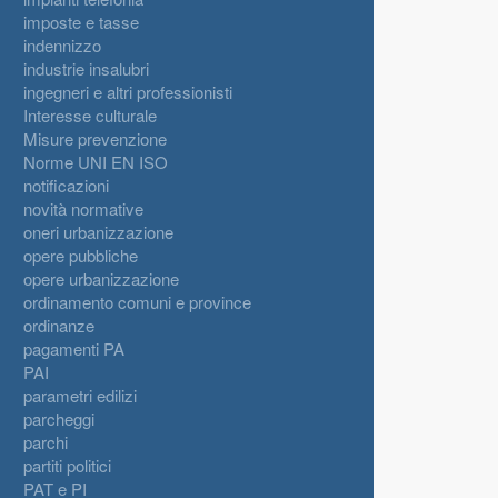
imposte e tasse
indennizzo
industrie insalubri
ingegneri e altri professionisti
Interesse culturale
Misure prevenzione
Norme UNI EN ISO
notificazioni
novità normative
oneri urbanizzazione
opere pubbliche
opere urbanizzazione
ordinamento comuni e province
ordinanze
pagamenti PA
PAI
parametri edilizi
parcheggi
parchi
partiti politici
PAT e PI