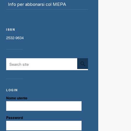
Info per abbonarsi col MEPA
ISSN
2532-9634
LOGIN
Nome utente
Password