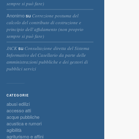
sempre si può fare)
Anonimo
su
Correzione postuma del
calcolo del contributo di costruzione e
principio dell’affidamento (non proprio
sempre si può fare)
su
JACK
Consultazione diretta del Sistema
Informativo del Casellario da parte delle
amministrazioni pubbliche e dei gestori di
pubblici servizi
CATEGORIE
abusi edilizi
accesso atti
acque pubbliche
acustica e rumori
agibilità
agriturismo e affini