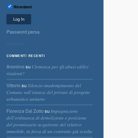
Ricordami
Password persa
COMMENTI RECENTI
Anonimo
su
Clemenza per gli abusi edilizi
risalenti?
Vittorio
su
Silenzio-inadempimento del
Comune sull’istanza del privato di progetto
urbanistico unitario
Fiorenza Dal Zotto
su
Impugnazione
dell’ordinanza di demolizione e posizione
del promissario acquirente del relativo
immobile, in forza di un contratto già sciolto