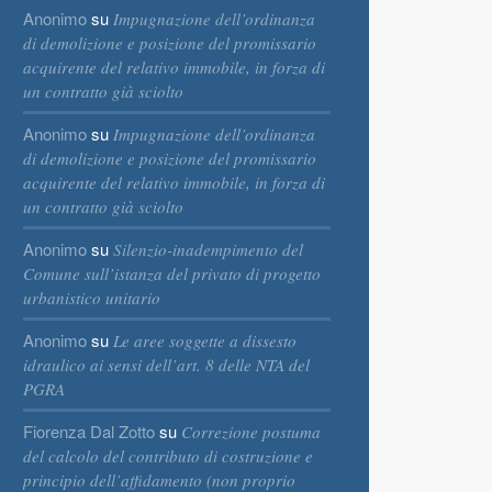
Anonimo
su
Impugnazione dell’ordinanza
di demolizione e posizione del promissario
acquirente del relativo immobile, in forza di
un contratto già sciolto
Anonimo
su
Impugnazione dell’ordinanza
di demolizione e posizione del promissario
acquirente del relativo immobile, in forza di
un contratto già sciolto
Anonimo
su
Silenzio-inadempimento del
Comune sull’istanza del privato di progetto
urbanistico unitario
Anonimo
su
Le aree soggette a dissesto
idraulico ai sensi dell’art. 8 delle NTA del
PGRA
Fiorenza Dal Zotto
su
Correzione postuma
del calcolo del contributo di costruzione e
principio dell’affidamento (non proprio