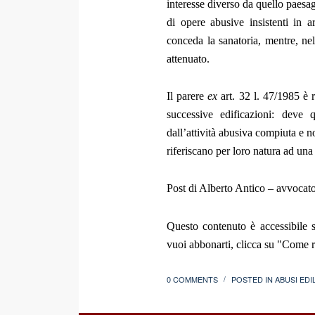
interesse diverso da quello paesagg
di opere abusive insistenti in 
conceda la sanatoria, mentre, nel
attenuato.
Il parere
ex
art. 32 l. 47/1985 è r
successive edificazioni: deve q
dall’attività abusiva compiuta e n
riferiscano per loro natura ad una 
Post di Alberto Antico – avvocat
Questo contenuto è accessibile s
vuoi abbonarti, clicca su "Come re
0 COMMENTS
POSTED IN
ABUSI EDIL
/