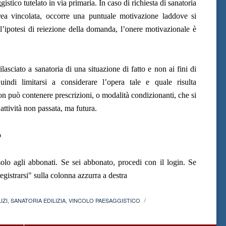
istico tutelato in via primaria. In caso di richiesta di sanatoria
area vincolata, occorre una puntuale motivazione laddove si
l’ipotesi di reiezione della domanda, l’onere motivazionale è
ilasciato a sanatoria di una situazione di fatto e non ai fini di
uindi limitarsi a considerare l’opera tale e quale risulta
on può contenere prescrizioni, o modalità condizionanti, che si
attività non passata, ma futura.
o
olo agli abbonati. Se sei abbonato, procedi con il login. Se
gistrarsi" sulla colonna azzurra a destra
IZI
,
SANATORIA EDILIZIA
,
VINCOLO PAESAGGISTICO
/