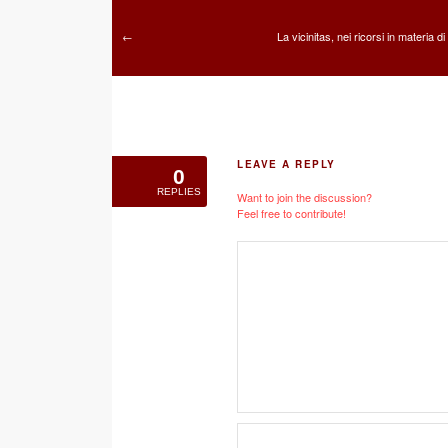
La vicinitas, nei ricorsi in materia di 
←
LEAVE A REPLY
0
REPLIES
Want to join the discussion?
Feel free to contribute!