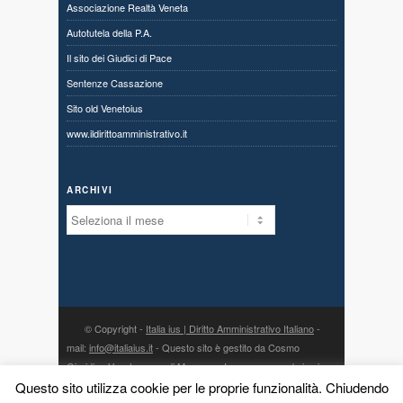
Associazione Realtà Veneta
Autotutela della P.A.
Il sito dei Giudici di Pace
Sentenze Cassazione
Sito old Venetoius
www.ildirittoamministrativo.it
ARCHIVI
Archivi
© Copyright -
Italia ius | Diritto Amministrativo Italiano
-
mail:
info@italiaius.it
- Questo sito è gestito da Cosmo
Giuridico Veneto s.a.s. di Marangon Ivonne, con sede in via
Centro 80, fraz. Priabona 36030 Monte di Malo (VI) - P. IVA
Questo sito utilizza cookie per le proprie funzionalità. Chiudendo