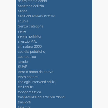
risarcimento danni
sanatoria edilizia
sanità
sanzioni amministrative
scuola
Senza categoria
serre
servizi pubblici
silenzio P.A.
siti natura 2000
società pubbliche
sos tecnico
strade
SUAP
terre e rocce da scavo
terzo settore
tipologia interventi edilizi
titoli edilizi
toponomastica
trasparenza ed anticorruzione
trasporti
turismo