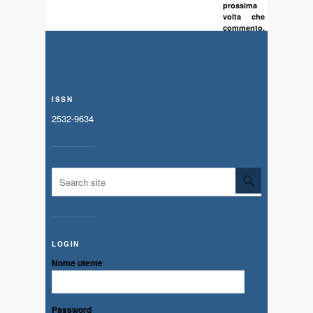
prossima
volta che
commento.
ISSN
2532-9634
LOGIN
Nome utente
Password