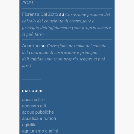
PGRA
Fiorenza Dal Zotto
su
Correzione postuma del
calcolo del contributo di costruzione e
principio dell’affidamento (non proprio sempre
si può fare)
Anonimo
su
Correzione postuma del calcolo
del contributo di costruzione e principio
dell’affidamento (non proprio sempre si può
fare)
CATEGORIE
abusi edilizi
accesso atti
acque pubbliche
acustica e rumori
agibilità
agriturismo e affini