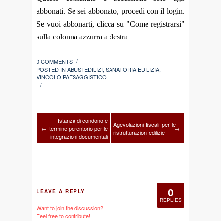
abbonati. Se sei abbonato, procedi con il login.
Se vuoi abbonarti, clicca su "Come registrarsi"
sulla colonna azzurra a destra
0 COMMENTS
/
POSTED IN
ABUSI EDILIZI
,
SANATORIA EDILIZIA
,
VINCOLO PAESAGGISTICO
/
Istanza di condono e
Agevolazioni fiscali per le
←
termine perentorio per le
→
ristrutturazioni edilizie
integrazioni documentali
0
LEAVE A REPLY
REPLIES
Want to join the discussion?
Feel free to contribute!