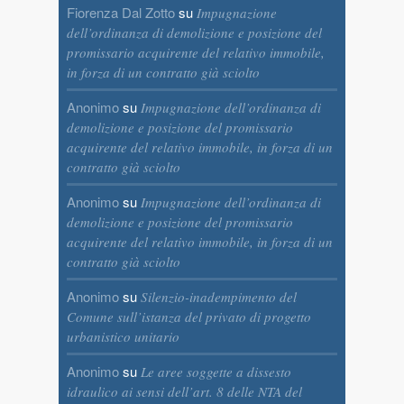
Fiorenza Dal Zotto
su
Impugnazione
dell’ordinanza di demolizione e posizione del
promissario acquirente del relativo immobile,
in forza di un contratto già sciolto
Anonimo
su
Impugnazione dell’ordinanza di
demolizione e posizione del promissario
acquirente del relativo immobile, in forza di un
contratto già sciolto
Anonimo
su
Impugnazione dell’ordinanza di
demolizione e posizione del promissario
acquirente del relativo immobile, in forza di un
contratto già sciolto
Anonimo
su
Silenzio-inadempimento del
Comune sull’istanza del privato di progetto
urbanistico unitario
Anonimo
su
Le aree soggette a dissesto
idraulico ai sensi dell’art. 8 delle NTA del