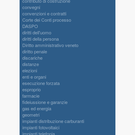
contributo di costruzione
convegni
convenzioni e contratti
Corte dei Conti processo
DASPO
diritti dell'uomo
diritti della persona
Diritto amministrativo veneto
diritto penale
discariche
distanze
elezioni
enti e organi
esecuzione forzata
esproprio
farmacie
fideiussione e garanzie
gas ed energia
geometri
impianti distribuzione carburanti
impianti fotovoltaici
impianti telefonia