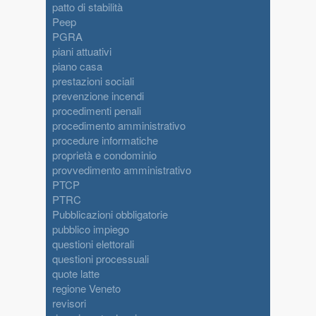
patto di stabilità
Peep
PGRA
piani attuativi
piano casa
prestazioni sociali
prevenzione incendi
procedimenti penali
procedimento amministrativo
procedure informatiche
proprietà e condominio
provvedimento amministrativo
PTCP
PTRC
Pubblicazioni obbligatorie
pubblico impiego
questioni elettorali
questioni processuali
quote latte
regione Veneto
revisori