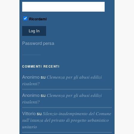
Ricordami
Password persa
COMMENTI RECENTI
Anonimo
su
Clemenza per gli abusi edilizi
risalenti?
Anonimo
su
Clemenza per gli abusi edilizi
risalenti?
Vittorio
su
Silenzio-inadempimento del Comune
sull’istanza del privato di progetto urbanistico
unitario