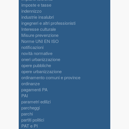
imposte e tasse
indennizzo
industrie insalubri
ingegneri e altri professionisti
Interesse culturale
Misure prevenzione
Norme UNI EN ISO
notificazioni
novità normative
oneri urbanizzazione
opere pubbliche
opere urbanizzazione
ordinamento comuni e province
ordinanze
pagamenti PA
PAI
parametri edilizi
parcheggi
parchi
partiti politici
PAT e PI