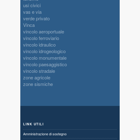
usi civici
vas e via
verde privato
Vinca
vincolo aeroportuale
vincolo ferroviario
vincolo idraulico
vincolo idrogeologico
vincolo monumentale
vincolo paesaggistico
vincolo stradale
zone agricole
zone sismiche
LINK UTILI
Amministrazione di sostegno