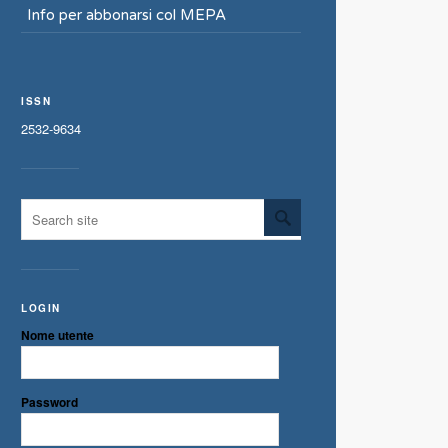
Info per abbonarsi col MEPA
ISSN
2532-9634
LOGIN
Nome utente
Password