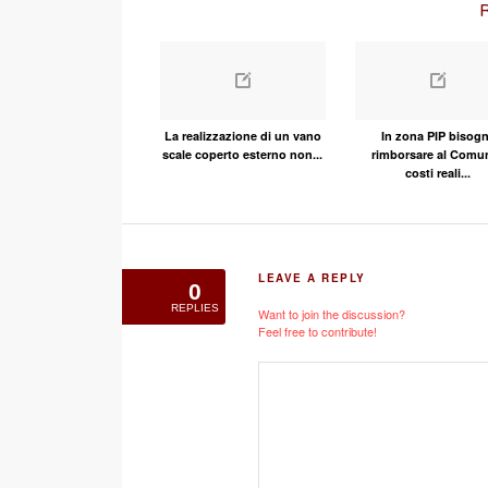
R
La realizzazione di un vano
In zona PIP bisog
scale coperto esterno non...
rimborsare al Comun
costi reali...
LEAVE A REPLY
0
REPLIES
Want to join the discussion?
Feel free to contribute!