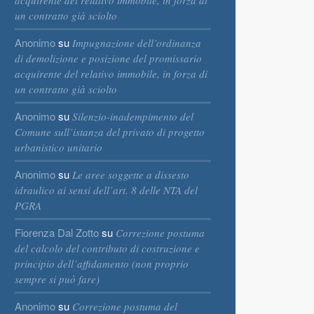
acquirente del relativo immobile, in forza di
un contratto già sciolto
Anonimo
su
Impugnazione dell’ordinanza
di demolizione e posizione del promissario
acquirente del relativo immobile, in forza di
un contratto già sciolto
Anonimo
su
Silenzio-inadempimento del
Comune sull’istanza del privato di progetto
urbanistico unitario
Anonimo
su
Le aree soggette a dissesto
idraulico ai sensi dell’art. 8 delle NTA del
PGRA
Fiorenza Dal Zotto
su
Correzione postuma
del calcolo del contributo di costruzione e
principio dell’affidamento (non proprio
sempre si può fare)
Anonimo
su
Correzione postuma del