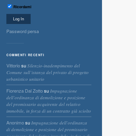
Ricordami
Password persa
COMMENTI RECENTI
Vittorio
su
Silenzio-inadempimento del
Comune sull’istanza del privato di progetto
urbanistico unitario
Fiorenza Dal Zotto
su
Impugnazione
dell’ordinanza di demolizione e posizione
del promissario acquirente del relativo
immobile, in forza di un contratto già sciolto
Anonimo
su
Impugnazione dell’ordinanza
di demolizione e posizione del promissario