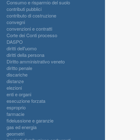
Consumo e risparmio del suolo
contributi pubblici
contributo di costruzione
convegni
convenzioni e contratti
Corte dei Conti processo
DASPO
diritti dell'uomo
diritti della persona
Diritto amministrativo veneto
diritto penale
discariche
distanze
elezioni
enti e organi
esecuzione forzata
esproprio
farmacie
fideiussione e garanzie
gas ed energia
geometri