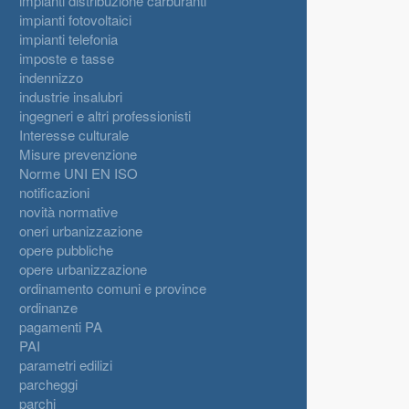
impianti distribuzione carburanti
impianti fotovoltaici
impianti telefonia
imposte e tasse
indennizzo
industrie insalubri
ingegneri e altri professionisti
Interesse culturale
Misure prevenzione
Norme UNI EN ISO
notificazioni
novità normative
oneri urbanizzazione
opere pubbliche
opere urbanizzazione
ordinamento comuni e province
ordinanze
pagamenti PA
PAI
parametri edilizi
parcheggi
parchi