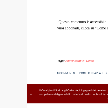
Questo contenuto è accessibile s
vuoi abbonarti, clicca su "Come re
Amministrativo
,
Diritto
Tags:
0 COMMENTS
POSTED IN
APPALTI
/
/
Il Consiglio di Stato e gli Ordini degli Ingegneri del Veneto s
competenza dei geometri in materia di costruzioni civili in 
←