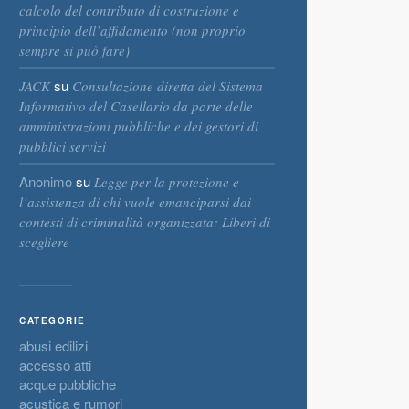
calcolo del contributo di costruzione e
principio dell’affidamento (non proprio
sempre si può fare)
su
JACK
Consultazione diretta del Sistema
Informativo del Casellario da parte delle
amministrazioni pubbliche e dei gestori di
pubblici servizi
Anonimo
su
Legge per la protezione e
l’assistenza di chi vuole emanciparsi dai
contesti di criminalità organizzata: Liberi di
scegliere
CATEGORIE
abusi edilizi
accesso atti
acque pubbliche
acustica e rumori