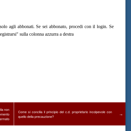
olo agli abbonati. Se sei abbonato, procedi con il login. Se
gistrarsi" sulla colonna azzurra a destra
ulla non
Come si concilia il principio del c.d. proprietario incolpevole con
cemento
→
quello della precauzione?
armato