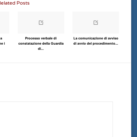
elated Posts
na
Processo verbale di
La comunicazione di avviso
e i
constatazione della Guardia
di avvio del procedimento...
di...