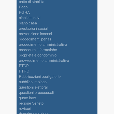
patto di stabilità
Peep
PGRA
piani attuativi
piano casa
prestazioni sociali
prevenzione incendi
procedimenti penali
procedimento amministrativo
procedure informatiche
proprietà e condominio
provvedimento amministrativo
PTCP
PTRC
Pubblicazioni obbligatorie
pubblico impiego
questioni elettorali
questioni processuali
quote latte
regione Veneto
revisori
risarcimento danni