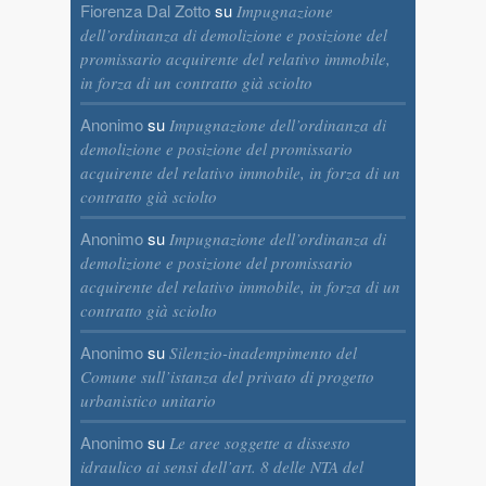
Fiorenza Dal Zotto
su
Impugnazione
dell’ordinanza di demolizione e posizione del
promissario acquirente del relativo immobile,
in forza di un contratto già sciolto
Anonimo
su
Impugnazione dell’ordinanza di
demolizione e posizione del promissario
acquirente del relativo immobile, in forza di un
contratto già sciolto
Anonimo
su
Impugnazione dell’ordinanza di
demolizione e posizione del promissario
acquirente del relativo immobile, in forza di un
contratto già sciolto
Anonimo
su
Silenzio-inadempimento del
Comune sull’istanza del privato di progetto
urbanistico unitario
Anonimo
su
Le aree soggette a dissesto
idraulico ai sensi dell’art. 8 delle NTA del