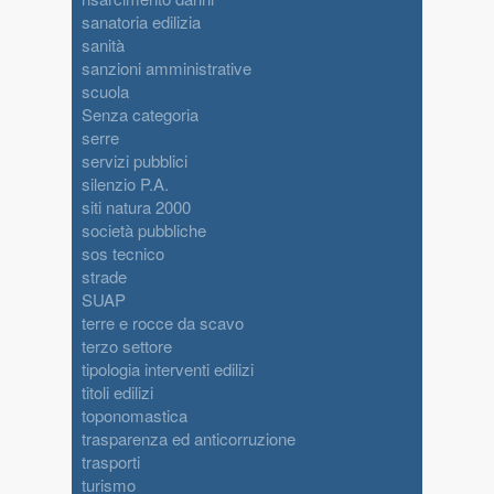
sanatoria edilizia
sanità
sanzioni amministrative
scuola
Senza categoria
serre
servizi pubblici
silenzio P.A.
siti natura 2000
società pubbliche
sos tecnico
strade
SUAP
terre e rocce da scavo
terzo settore
tipologia interventi edilizi
titoli edilizi
toponomastica
trasparenza ed anticorruzione
trasporti
turismo