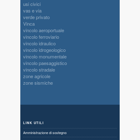
usi civici
vas e via
verde privato
Vinca
vincolo aeroportuale
vincolo ferroviario
vincolo idraulico
vincolo idrogeologico
vincolo monumentale
vincolo paesaggistico
vincolo stradale
zone agricole
zone sismiche
LINK UTILI
Amministrazione di sostegno