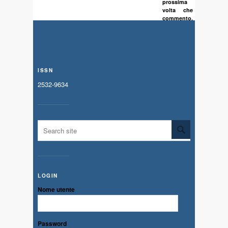
prossima
volta che
commento.
ISSN
2532-9634
LOGIN
Nome utente
Password