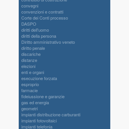
convegni
convenzioni e contratti
Corte dei Conti processo
DASPO
diritti dell'uomo
diritti della persona
Diritto amministrativo veneto
diritto penale
discariche
distanze
elezioni
enti e organi
esecuzione forzata
esproprio
farmacie
fideiussione e garanzie
gas ed energia
geometri
impianti distribuzione carburanti
impianti fotovoltaici
impianti telefonia