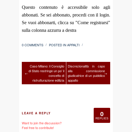
Questo contenuto è accessibile solo agli
abbonati. Se sei abbonato, procedi con il login.
Se vuoi abbonarti, clicca su "Come registrarsi"
sulla colonna azzurra a destra
0 COMMENTS
POSTED IN
APPALTI
/
/
Caso Milano: il Consiglio
Discrezionalità in capo
di Stato restringe un po’ il
alla commissione
←
→
concetto di
giudicatrice di un pubblico
ristrutturazione edilizia
appalto
0
LEAVE A REPLY
REPLIES
Want to join the discussion?
Feel free to contribute!