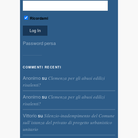
Ricordami
Password persa
COMMENTI RECENTI
Anonimo
su
Clemenza per gli abusi edilizi
risalenti?
Anonimo
su
Clemenza per gli abusi edilizi
risalenti?
Vittorio
su
Silenzio-inadempimento del Comune
sull’istanza del privato di progetto urbanistico
unitario