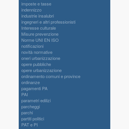
imposte e tasse
indennizzo
industrie insalubri
ingegneri e altri professionisti
Interesse culturale
Misure prevenzione
Norme UNI EN ISO
notificazioni
novità normative
oneri urbanizzazione
opere pubbliche
opere urbanizzazione
ordinamento comuni e province
ordinanze
pagamenti PA
PAI
parametri edilizi
parcheggi
parchi
partiti politici
PAT e PI