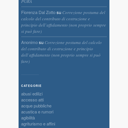
PGRA
Fiorenza Dal Zotto
su
Correzione postuma del
calcolo del contributo di costruzione e
principio dell’affidamento (non proprio sempre
si può fare)
Anonimo
su
Correzione postuma del calcolo
del contributo di costruzione e principio
dell’affidamento (non proprio sempre si può
fare)
CATEGORIE
abusi edilizi
accesso atti
acque pubbliche
acustica e rumori
agibilità
agriturismo e affini