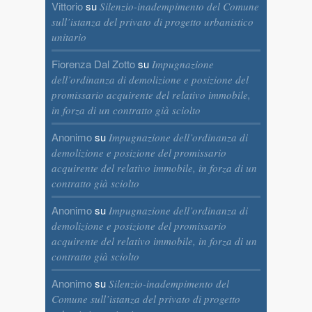
Vittorio
su
Silenzio-inadempimento del Comune
sull’istanza del privato di progetto urbanistico
unitario
Fiorenza Dal Zotto
su
Impugnazione
dell’ordinanza di demolizione e posizione del
promissario acquirente del relativo immobile,
in forza di un contratto già sciolto
Anonimo
su
Impugnazione dell’ordinanza di
demolizione e posizione del promissario
acquirente del relativo immobile, in forza di un
contratto già sciolto
Anonimo
su
Impugnazione dell’ordinanza di
demolizione e posizione del promissario
acquirente del relativo immobile, in forza di un
contratto già sciolto
Anonimo
su
Silenzio-inadempimento del
Comune sull’istanza del privato di progetto