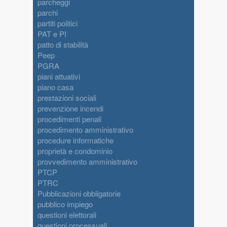
parcheggi
parchi
partiti politici
PAT e PI
patto di stabilità
Peep
PGRA
piani attuativi
piano casa
prestazioni sociali
prevenzione incendi
procedimenti penali
procedimento amministrativo
procedure informatiche
proprietà e condominio
provvedimento amministrativo
PTCP
PTRC
Pubblicazioni obbligatorie
pubblico impiego
questioni elettorali
questioni processuali