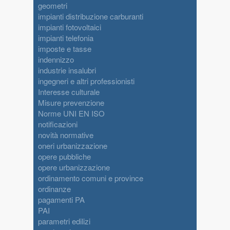
geometri
impianti distribuzione carburanti
impianti fotovoltaici
impianti telefonia
imposte e tasse
indennizzo
industrie insalubri
ingegneri e altri professionisti
Interesse culturale
Misure prevenzione
Norme UNI EN ISO
notificazioni
novità normative
oneri urbanizzazione
opere pubbliche
opere urbanizzazione
ordinamento comuni e province
ordinanze
pagamenti PA
PAI
parametri edilizi