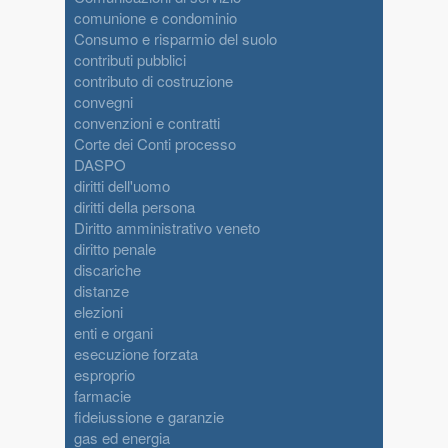
comunione e condominio
Consumo e risparmio del suolo
contributi pubblici
contributo di costruzione
convegni
convenzioni e contratti
Corte dei Conti processo
DASPO
diritti dell'uomo
diritti della persona
Diritto amministrativo veneto
diritto penale
discariche
distanze
elezioni
enti e organi
esecuzione forzata
esproprio
farmacie
fideiussione e garanzie
gas ed energia