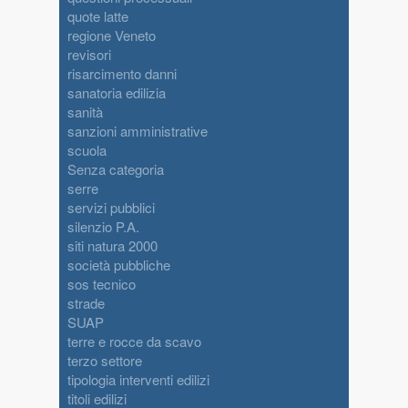
quote latte
regione Veneto
revisori
risarcimento danni
sanatoria edilizia
sanità
sanzioni amministrative
scuola
Senza categoria
serre
servizi pubblici
silenzio P.A.
siti natura 2000
società pubbliche
sos tecnico
strade
SUAP
terre e rocce da scavo
terzo settore
tipologia interventi edilizi
titoli edilizi