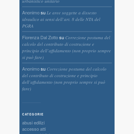
urbanistico unitario
Anonimo
su
Le aree soggette a dissesto
idraulico ai sensi dell’art. 8 delle NTA del
PGRA
Fiorenza Dal Zotto
su
Correzione postuma del
calcolo del contributo di costruzione e
principio dell’affidamento (non proprio sempre
si può fare)
Anonimo
su
Correzione postuma del calcolo
del contributo di costruzione e principio
dell’affidamento (non proprio sempre si può
fare)
CATEGORIE
abusi edilizi
accesso atti