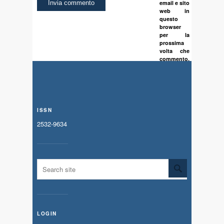
email e sito
web in
questo
browser
per la
prossima
volta che
commento.
ISSN
2532-9634
LOGIN