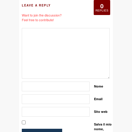
0
LEAVE A REPLY
REPLIES
Want to join the discussion?
Feel free to contribute!
Nome
Email
Sito web
Salva il mio
nome,