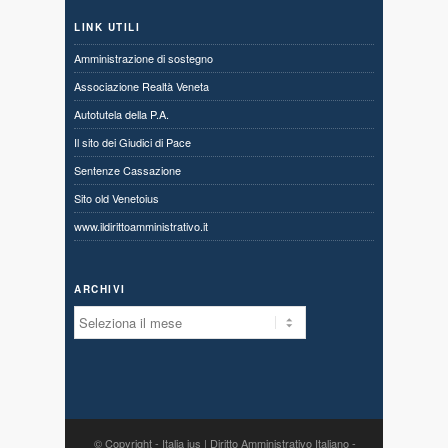
LINK UTILI
Amministrazione di sostegno
Associazione Realtà Veneta
Autotutela della P.A.
Il sito dei Giudici di Pace
Sentenze Cassazione
Sito old Venetoius
www.ildirittoamministrativo.it
ARCHIVI
Archivi
© Copyright -
Italia ius | Diritto Amministrativo Italiano
-