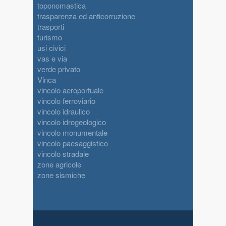
toponomastica
trasparenza ed anticorruzione
trasporti
turismo
usi civici
vas e via
verde privato
Vinca
vincolo aeroportuale
vincolo ferroviario
vincolo idraulico
vincolo idrogeologico
vincolo monumentale
vincolo paesaggistico
vincolo stradale
zone agricole
zone sismiche