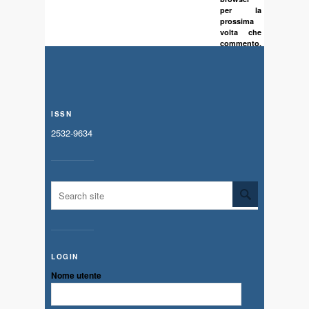
per la
prossima
volta che
commento.
ISSN
2532-9634
LOGIN
Nome utente