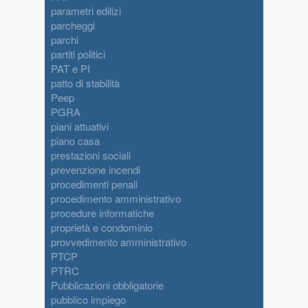
parametri edilizi
parcheggi
parchi
partiti politici
PAT e PI
patto di stabilità
Peep
PGRA
piani attuativi
piano casa
prestazioni sociali
prevenzione incendi
procedimenti penali
procedimento amministrativo
procedure informatiche
proprietà e condominio
provvedimento amministrativo
PTCP
PTRC
Pubblicazioni obbligatorie
pubblico impiego