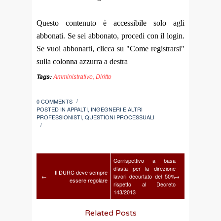
Questo contenuto è accessibile solo agli
abbonati. Se sei abbonato, procedi con il login.
Se vuoi abbonarti, clicca su "Come registrarsi"
sulla colonna azzurra a destra
Amministrativo
,
Diritto
Tags:
0 COMMENTS
/
POSTED IN
APPALTI
,
INGEGNERI E ALTRI
PROFESSIONISTI
,
QUESTIONI PROCESSUALI
/
Corrispettivo a basa
d’asta per la direzione
Il DURC deve sempre
←
lavori decurtato del 50%
→
essere regolare
rispetto al Decreto
143/2013
Related Posts