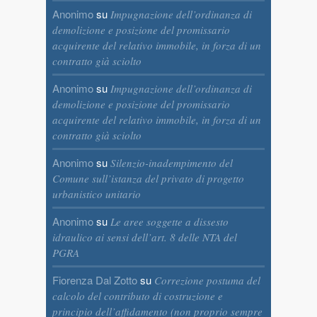
Anonimo
su
Impugnazione dell’ordinanza di
demolizione e posizione del promissario
acquirente del relativo immobile, in forza di un
contratto già sciolto
Anonimo
su
Impugnazione dell’ordinanza di
demolizione e posizione del promissario
acquirente del relativo immobile, in forza di un
contratto già sciolto
Anonimo
su
Silenzio-inadempimento del
Comune sull’istanza del privato di progetto
urbanistico unitario
Anonimo
su
Le aree soggette a dissesto
idraulico ai sensi dell’art. 8 delle NTA del
PGRA
Fiorenza Dal Zotto
su
Correzione postuma del
calcolo del contributo di costruzione e
principio dell’affidamento (non proprio sempre