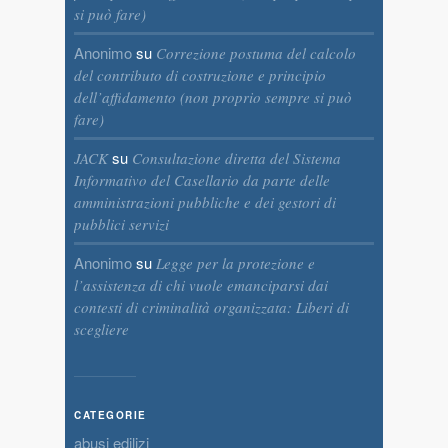
si può fare)
Anonimo
su
Correzione postuma del calcolo
del contributo di costruzione e principio
dell’affidamento (non proprio sempre si può
fare)
su
JACK
Consultazione diretta del Sistema
Informativo del Casellario da parte delle
amministrazioni pubbliche e dei gestori di
pubblici servizi
Anonimo
su
Legge per la protezione e
l’assistenza di chi vuole emanciparsi dai
contesti di criminalità organizzata: Liberi di
scegliere
CATEGORIE
abusi edilizi