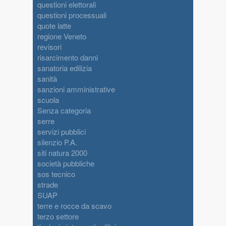
questioni elettorali
questioni processuali
quote latte
regione Veneto
revisori
risarcimento danni
sanatoria edilizia
sanità
sanzioni amministrative
scuola
Senza categoria
serre
servizi pubblici
silenzio P.A.
siti natura 2000
società pubbliche
sos tecnico
strade
SUAP
terre e rocce da scavo
terzo settore