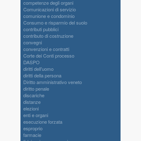
competenze degli organi
Comunicazioni di servizio
comunione e condominio
Consumo e risparmio del suolo
contributi pubblici
contributo di costruzione
convegni
convenzioni e contratti
Corte dei Conti processo
DASPO
diritti dell'uomo
diritti della persona
Diritto amministrativo veneto
diritto penale
discariche
distanze
elezioni
enti e organi
esecuzione forzata
esproprio
farmacie