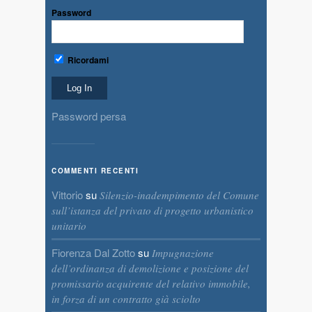
Password
Ricordami
Password persa
COMMENTI RECENTI
Vittorio
su
Silenzio-inadempimento del Comune
sull’istanza del privato di progetto urbanistico
unitario
Fiorenza Dal Zotto
su
Impugnazione
dell’ordinanza di demolizione e posizione del
promissario acquirente del relativo immobile,
in forza di un contratto già sciolto