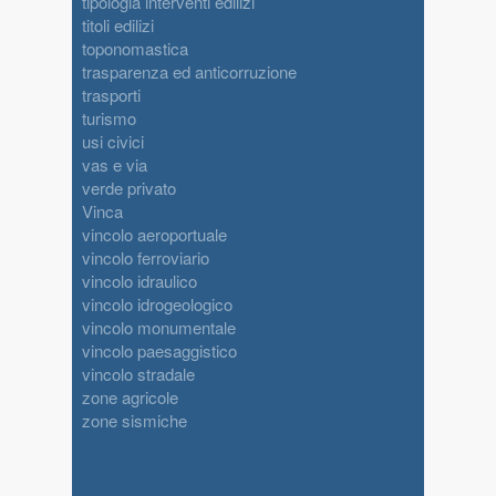
tipologia interventi edilizi
titoli edilizi
toponomastica
trasparenza ed anticorruzione
trasporti
turismo
usi civici
vas e via
verde privato
Vinca
vincolo aeroportuale
vincolo ferroviario
vincolo idraulico
vincolo idrogeologico
vincolo monumentale
vincolo paesaggistico
vincolo stradale
zone agricole
zone sismiche