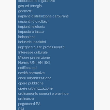
fideiussione e garanzie
gas ed energia
geometri
impianti distribuzione carburanti
impianti fotovoltaici
impianti telefonia
imposte e tasse
indennizzo
industrie insalubri
ingegneri e altri professionisti
Interesse culturale
Misure prevenzione
Norme UNI EN ISO
notificazioni
novità normative
oneri urbanizzazione
opere pubbliche
opere urbanizzazione
ordinamento comuni e province
ordinanze
pagamenti PA
PAI