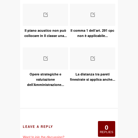
Il piano acustico non può
Il comma 1 dell’art. 291 cpc
collocare in II classe una...
non è applicabile...
Opere strategiche e
La distanza tra pareti
valutazione
finestrate si applica anche...
dell’Amministrazione...
0
LEAVE A REPLY
REPLIES
Want to join the discussion?