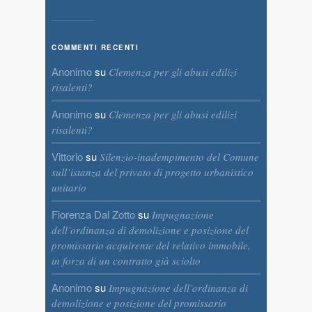
COMMENTI RECENTI
Anonimo
su
Clemenza per gli abusi edilizi
risalenti?
Anonimo
su
Clemenza per gli abusi edilizi
risalenti?
Vittorio
su
Silenzio-inadempimento del Comune
sull’istanza del privato di progetto urbanistico
unitario
Fiorenza Dal Zotto
su
Impugnazione
dell’ordinanza di demolizione e posizione del
promissario acquirente del relativo immobile,
in forza di un contratto già sciolto
Anonimo
su
Impugnazione dell’ordinanza di
demolizione e posizione del promissario