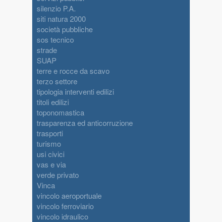
silenzio P.A.
siti natura 2000
società pubbliche
sos tecnico
strade
SUAP
terre e rocce da scavo
terzo settore
tipologia interventi edilizi
titoli edilizi
toponomastica
trasparenza ed anticorruzione
trasporti
turismo
usi civici
vas e via
verde privato
Vinca
vincolo aeroportuale
vincolo ferroviario
vincolo idraulico