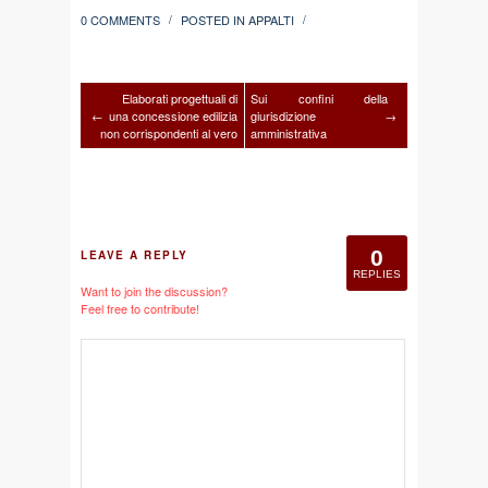
0 COMMENTS
POSTED IN
APPALTI
/
/
Elaborati progettuali di
Sui confini della
←
una concessione edilizia
giurisdizione
→
non corrispondenti al vero
amministrativa
0
LEAVE A REPLY
REPLIES
Want to join the discussion?
Feel free to contribute!