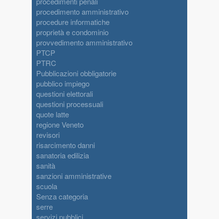
procedimenti penali
procedimento amministrativo
procedure informatiche
proprietà e condominio
provvedimento amministrativo
PTCP
PTRC
Pubblicazioni obbligatorie
pubblico impiego
questioni elettorali
questioni processuali
quote latte
regione Veneto
revisori
risarcimento danni
sanatoria edilizia
sanità
sanzioni amministrative
scuola
Senza categoria
serre
servizi pubblici