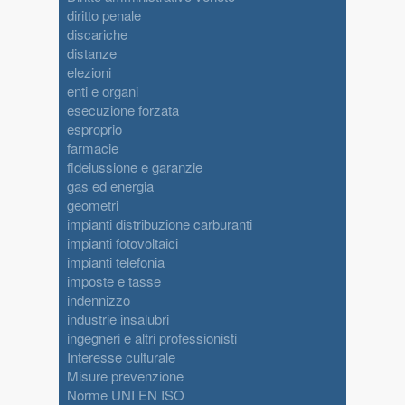
diritto penale
discariche
distanze
elezioni
enti e organi
esecuzione forzata
esproprio
farmacie
fideiussione e garanzie
gas ed energia
geometri
impianti distribuzione carburanti
impianti fotovoltaici
impianti telefonia
imposte e tasse
indennizzo
industrie insalubri
ingegneri e altri professionisti
Interesse culturale
Misure prevenzione
Norme UNI EN ISO