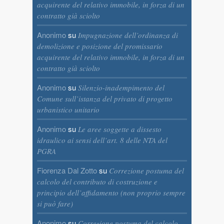
acquirente del relativo immobile, in forza di un
contratto già sciolto
Anonimo
su
Impugnazione dell’ordinanza di
demolizione e posizione del promissario
acquirente del relativo immobile, in forza di un
contratto già sciolto
Anonimo
su
Silenzio-inadempimento del
Comune sull’istanza del privato di progetto
urbanistico unitario
Anonimo
su
Le aree soggette a dissesto
idraulico ai sensi dell’art. 8 delle NTA del
PGRA
Fiorenza Dal Zotto
su
Correzione postuma del
calcolo del contributo di costruzione e
principio dell’affidamento (non proprio sempre
si può fare)
Anonimo
su
Correzione postuma del calcolo