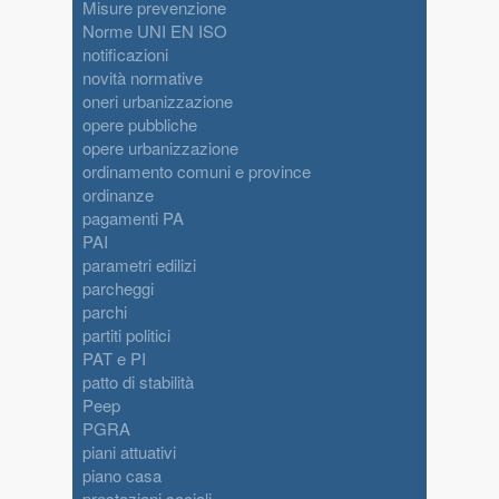
Misure prevenzione
Norme UNI EN ISO
notificazioni
novità normative
oneri urbanizzazione
opere pubbliche
opere urbanizzazione
ordinamento comuni e province
ordinanze
pagamenti PA
PAI
parametri edilizi
parcheggi
parchi
partiti politici
PAT e PI
patto di stabilità
Peep
PGRA
piani attuativi
piano casa
prestazioni sociali