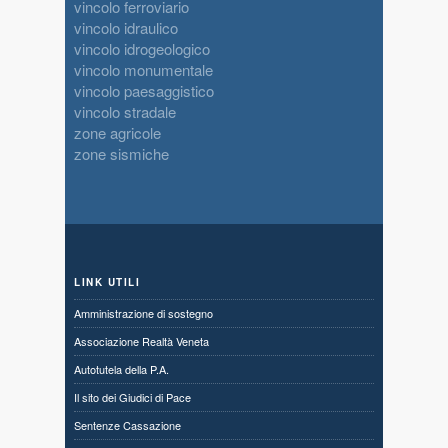
vincolo ferroviario
vincolo idraulico
vincolo idrogeologico
vincolo monumentale
vincolo paesaggistico
vincolo stradale
zone agricole
zone sismiche
LINK UTILI
Amministrazione di sostegno
Associazione Realtà Veneta
Autotutela della P.A.
Il sito dei Giudici di Pace
Sentenze Cassazione