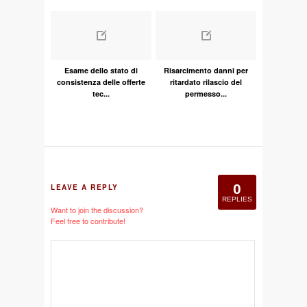
Esame dello stato di
Risarcimento danni per
consistenza delle offerte
ritardato rilascio del
tec...
permesso...
0
LEAVE A REPLY
REPLIES
Want to join the discussion?
Feel free to contribute!