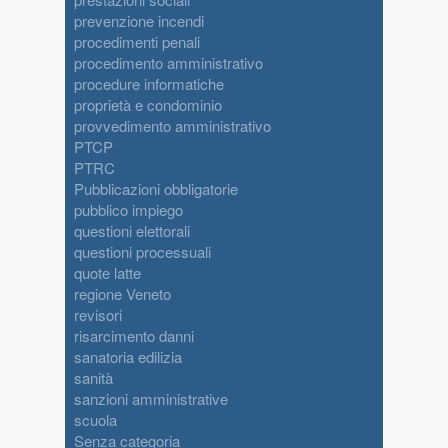
prevenzione incendi
procedimenti penali
procedimento amministrativo
procedure informatiche
proprietà e condominio
provvedimento amministrativo
PTCP
PTRC
Pubblicazioni obbligatorie
pubblico impiego
questioni elettorali
questioni processuali
quote latte
regione Veneto
revisori
risarcimento danni
sanatoria edilizia
sanità
sanzioni amministrative
scuola
Senza categoria