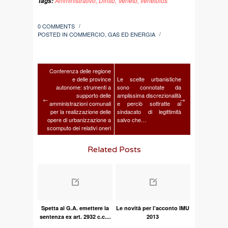
Amministrativo
,
Diritto
,
Veneto
,
venetoius
Tags:
0 COMMENTS
/
POSTED IN
COMMERCIO
,
GAS ED ENERGIA
/
Conferenza delle regione
e delle province
Le scelte urbanistiche
autonome: strumenti a
sono connotate da
supporto delle
amplissima discrezionalità
←
→
amministrazioni comunali
e perciò sottratte al
per la realizzazione delle
sindacato di legittimità
opere di urbanizzazione a
salvo che…
scomputo dei relativi oneri
Related Posts
Spetta al G.A. emettere la
Le novità per l’acconto IMU
sentenza ex art. 2932 c.c....
2013