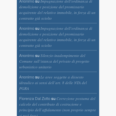
Anonimo
su
Impugnazione dell’ordinanza di
demolizione e posizione del promissario
acquirente del relativo immobile, in forza di un
contratto già sciolto
Anonimo
su
Impugnazione dell’ordinanza di
demolizione e posizione del promissario
acquirente del relativo immobile, in forza di un
contratto già sciolto
Anonimo
su
Silenzio-inadempimento del
Comune sull’istanza del privato di progetto
urbanistico unitario
Anonimo
su
Le aree soggette a dissesto
idraulico ai sensi dell’art. 8 delle NTA del
PGRA
Fiorenza Dal Zotto
su
Correzione postuma del
calcolo del contributo di costruzione e
principio dell’affidamento (non proprio sempre
si può fare)