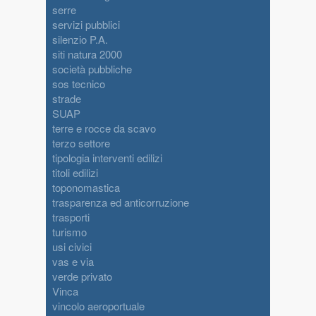
serre
servizi pubblici
silenzio P.A.
siti natura 2000
società pubbliche
sos tecnico
strade
SUAP
terre e rocce da scavo
terzo settore
tipologia interventi edilizi
titoli edilizi
toponomastica
trasparenza ed anticorruzione
trasporti
turismo
usi civici
vas e via
verde privato
Vinca
vincolo aeroportuale