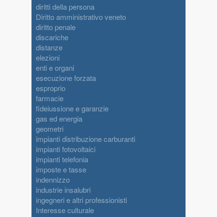
diritti della persona
Diritto amministrativo veneto
diritto penale
discariche
distanze
elezioni
enti e organi
esecuzione forzata
esproprio
farmacie
fideiussione e garanzie
gas ed energia
geometri
impianti distribuzione carburanti
impianti fotovoltaici
impianti telefonia
imposte e tasse
indennizzo
industrie insalubri
ingegneri e altri professionisti
Interesse culturale