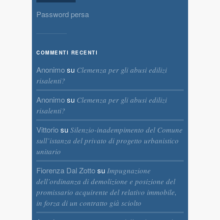
Password persa
COMMENTI RECENTI
Anonimo
su
Clemenza per gli abusi edilizi
risalenti?
Anonimo
su
Clemenza per gli abusi edilizi
risalenti?
Vittorio
su
Silenzio-inadempimento del Comune
sull’istanza del privato di progetto urbanistico
unitario
Fiorenza Dal Zotto
su
Impugnazione
dell’ordinanza di demolizione e posizione del
promissario acquirente del relativo immobile,
in forza di un contratto già sciolto