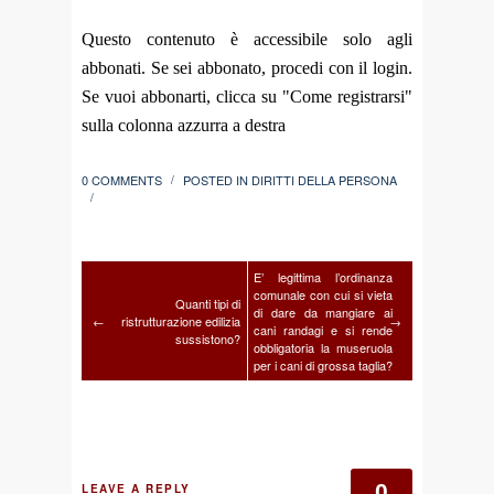
Questo contenuto è accessibile solo agli
abbonati. Se sei abbonato, procedi con il login.
Se vuoi abbonarti, clicca su "Come registrarsi"
sulla colonna azzurra a destra
0 COMMENTS
POSTED IN
DIRITTI DELLA PERSONA
/
/
E’ legittima l’ordinanza
comunale con cui si vieta
Quanti tipi di
di dare da mangiare ai
←
ristrutturazione edilizia
→
cani randagi e si rende
sussistono?
obbligatoria la museruola
per i cani di grossa taglia?
0
LEAVE A REPLY