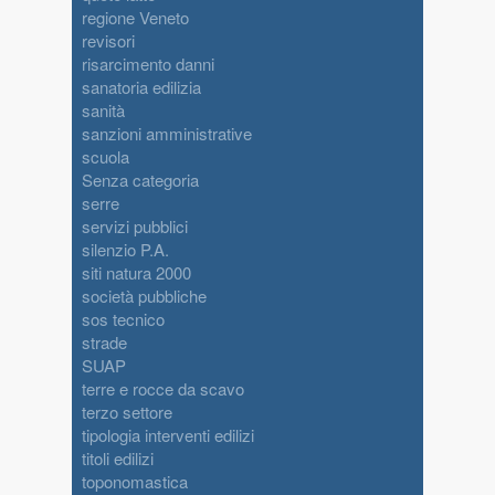
regione Veneto
revisori
risarcimento danni
sanatoria edilizia
sanità
sanzioni amministrative
scuola
Senza categoria
serre
servizi pubblici
silenzio P.A.
siti natura 2000
società pubbliche
sos tecnico
strade
SUAP
terre e rocce da scavo
terzo settore
tipologia interventi edilizi
titoli edilizi
toponomastica