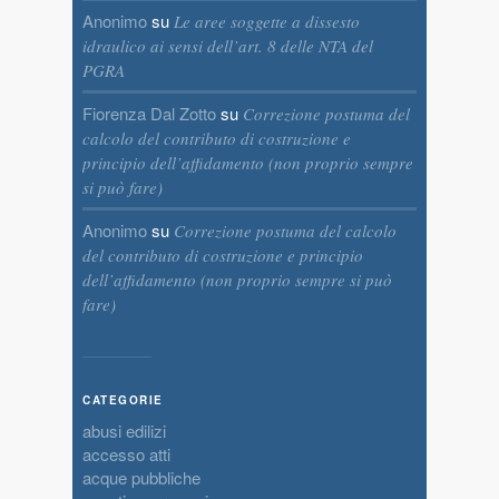
Anonimo
su
Le aree soggette a dissesto
idraulico ai sensi dell’art. 8 delle NTA del
PGRA
Fiorenza Dal Zotto
su
Correzione postuma del
calcolo del contributo di costruzione e
principio dell’affidamento (non proprio sempre
si può fare)
Anonimo
su
Correzione postuma del calcolo
del contributo di costruzione e principio
dell’affidamento (non proprio sempre si può
fare)
CATEGORIE
abusi edilizi
accesso atti
acque pubbliche