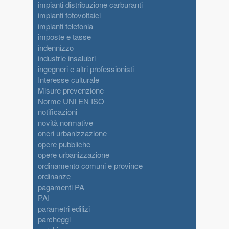
impianti distribuzione carburanti
impianti fotovoltaici
impianti telefonia
imposte e tasse
indennizzo
industrie insalubri
ingegneri e altri professionisti
Interesse culturale
Misure prevenzione
Norme UNI EN ISO
notificazioni
novità normative
oneri urbanizzazione
opere pubbliche
opere urbanizzazione
ordinamento comuni e province
ordinanze
pagamenti PA
PAI
parametri edilizi
parcheggi