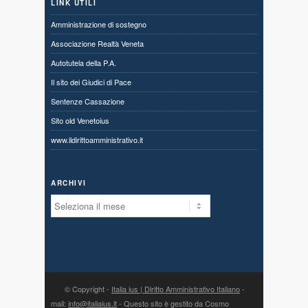
LINK UTILI
Amministrazione di sostegno
Associazione Realtà Veneta
Autotutela della P.A.
Il sito dei Giudici di Pace
Sentenze Cassazione
Sito old Venetoius
www.ildirittoamministrativo.it
ARCHIVI
Archivi
© Copyright -
Italia ius | Diritto Amministrativo Italiano
-
mail:
info@italiaius.it
- Questo sito è gestito da Cosmo