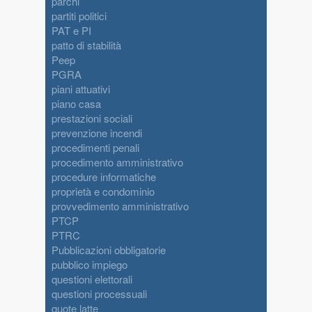
parchi
partiti politici
PAT e PI
patto di stabilità
Peep
PGRA
piani attuativi
piano casa
prestazioni sociali
prevenzione incendi
procedimenti penali
procedimento amministrativo
procedure informatiche
proprietà e condominio
provvedimento amministrativo
PTCP
PTRC
Pubblicazioni obbligatorie
pubblico impiego
questioni elettorali
questioni processuali
quote latte