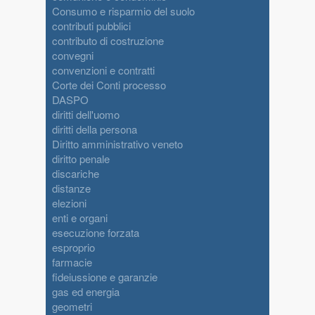
Consumo e risparmio del suolo
contributi pubblici
contributo di costruzione
convegni
convenzioni e contratti
Corte dei Conti processo
DASPO
diritti dell'uomo
diritti della persona
Diritto amministrativo veneto
diritto penale
discariche
distanze
elezioni
enti e organi
esecuzione forzata
esproprio
farmacie
fideiussione e garanzie
gas ed energia
geometri