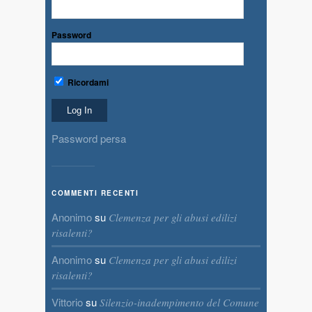
Password
Ricordami
Password persa
COMMENTI RECENTI
Anonimo
su
Clemenza per gli abusi edilizi
risalenti?
Anonimo
su
Clemenza per gli abusi edilizi
risalenti?
Vittorio
su
Silenzio-inadempimento del Comune