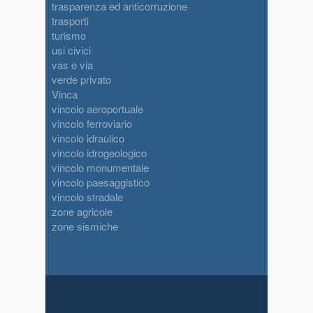
trasparenza ed anticorruzione
trasporti
turismo
usi civici
vas e via
verde privato
Vinca
vincolo aeroportuale
vincolo ferroviario
vincolo idraulico
vincolo idrogeologico
vincolo monumentale
vincolo paesaggistico
vincolo stradale
zone agricole
zone sismiche