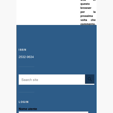
questo
browser
per la
prossima
volta che
commento.
ISSN
2532-9634
LOGIN
Nome utente